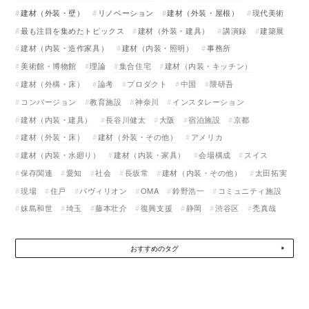
建材（外装・壁）
リノベーション
建材（外装・屋根）
現代美術
最も注目を集めたトピックス
建材（外装・建具）
講演録
建築展
建材（内装・造作家具）
建材（内装・照明）
事務所
美術館・博物館
理論
集合住宅
建材（内装・キッチン）
建材（外構・床）
論考
プロダクト
中国
隈研吾
コンバージョン
教育施設
神奈川
インスタレーション
建材（内装・建具）
長谷川健太
大阪
宿泊施設
京都
建材（外装・床）
建材（外装・その他）
アメリカ
建材（内装・水廻り）
建材（内装・家具）
会場構成
スイス
保存関連
愛知
社会
長坂常
建材（内装・その他）
太田拓実
現場
住戸
パヴィリオン
OMA
鈴野浩一
コミュニティ施設
妹島和世
埼玉
藤本壮介
復興支援
静岡
渋谷区
禿真哉
おすすめのタグ