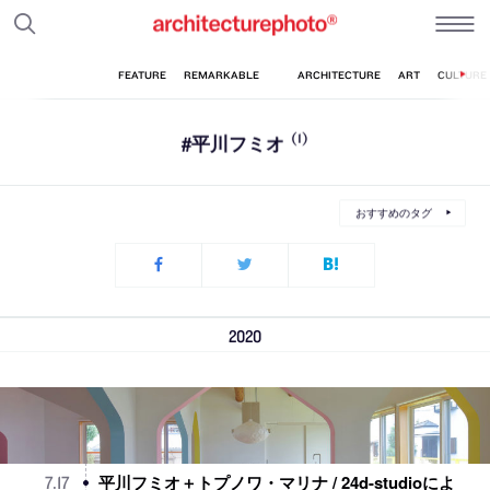
#平川フミオ
(1)
おすすめのタグ
2020
平川フミオ＋トプノワ・マリナ / 24d-studioによ
7
.
17