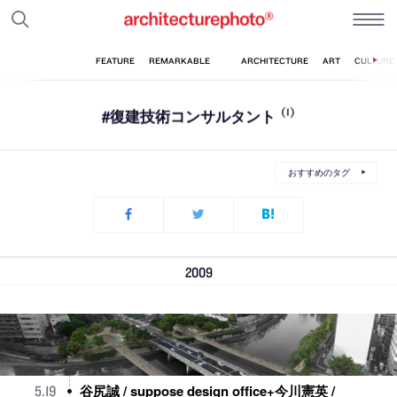
#復建技術コンサルタント
(1)
おすすめのタグ
2009
谷尻誠 / suppose design office+今川憲英 /
5
.
19