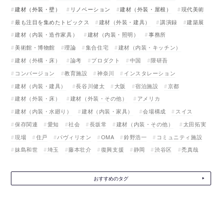
建材（外装・壁）
リノベーション
建材（外装・屋根）
現代美術
最も注目を集めたトピックス
建材（外装・建具）
講演録
建築展
建材（内装・造作家具）
建材（内装・照明）
事務所
美術館・博物館
理論
集合住宅
建材（内装・キッチン）
建材（外構・床）
論考
プロダクト
中国
隈研吾
コンバージョン
教育施設
神奈川
インスタレーション
建材（内装・建具）
長谷川健太
大阪
宿泊施設
京都
建材（外装・床）
建材（外装・その他）
アメリカ
建材（内装・水廻り）
建材（内装・家具）
会場構成
スイス
保存関連
愛知
社会
長坂常
建材（内装・その他）
太田拓実
現場
住戸
パヴィリオン
OMA
鈴野浩一
コミュニティ施設
妹島和世
埼玉
藤本壮介
復興支援
静岡
渋谷区
禿真哉
おすすめのタグ