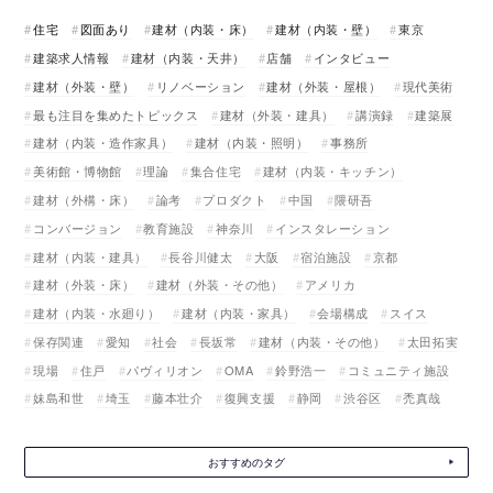
住宅
図面あり
建材（内装・床）
建材（内装・壁）
東京
建築求人情報
建材（内装・天井）
店舗
インタビュー
建材（外装・壁）
リノベーション
建材（外装・屋根）
現代美術
最も注目を集めたトピックス
建材（外装・建具）
講演録
建築展
建材（内装・造作家具）
建材（内装・照明）
事務所
美術館・博物館
理論
集合住宅
建材（内装・キッチン）
建材（外構・床）
論考
プロダクト
中国
隈研吾
コンバージョン
教育施設
神奈川
インスタレーション
建材（内装・建具）
長谷川健太
大阪
宿泊施設
京都
建材（外装・床）
建材（外装・その他）
アメリカ
建材（内装・水廻り）
建材（内装・家具）
会場構成
スイス
保存関連
愛知
社会
長坂常
建材（内装・その他）
太田拓実
現場
住戸
パヴィリオン
OMA
鈴野浩一
コミュニティ施設
妹島和世
埼玉
藤本壮介
復興支援
静岡
渋谷区
禿真哉
おすすめのタグ