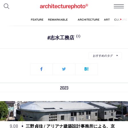
#志水工務店
(1)
おすすめのタグ
2023
三野貞佳 / アリアナ建築設計事務所による、京
9
.
08