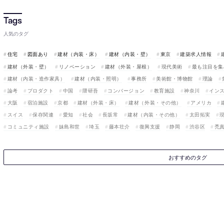
人気のタグ
住宅
図面あり
建材（内装・床）
建材（内装・壁）
東京
建築求人情報
建材（外装・壁）
リノベーション
建材（外装・屋根）
現代美術
最も注目を集
建材（内装・造作家具）
建材（内装・照明）
事務所
美術館・博物館
理論
論考
プロダクト
中国
隈研吾
コンバージョン
教育施設
神奈川
イン
大阪
宿泊施設
京都
建材（外装・床）
建材（外装・その他）
アメリカ
スイス
保存関連
愛知
社会
長坂常
建材（内装・その他）
太田拓実
コミュニティ施設
妹島和世
埼玉
藤本壮介
復興支援
静岡
渋谷区
禿
おすすめのタグ