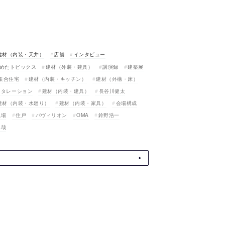
建材（内装・天井）
店舗
インタビュー
めたトピックス
建材（外装・建具）
講演録
建築展
集合住宅
建材（内装・キッチン）
建材（外構・床）
スタレーション
建材（内装・建具）
長谷川健太
建材（内装・水廻り）
建材（内装・家具）
会場構成
現場
住戸
パヴィリオン
OMA
鈴野浩一
真哉