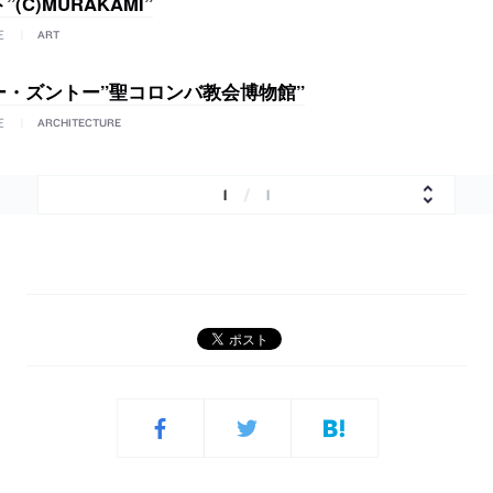
(C)MURAKAMI”
E
ART
ー・ズントー”聖コロンバ教会博物館”
E
ARCHITECTURE
1
/
1