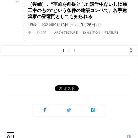
FRI
（後編）。“実施を前提とした設計中ないしは施
工中のもの”という条件の建築コンペで、若手建
築家の登竜門としても知られる
2021年
9月18日
–
9月26日
（土）
（日）
日程
SHARE
ARCHITECTURE
/
EXHIBITION
/
FEATURE
1
/
1