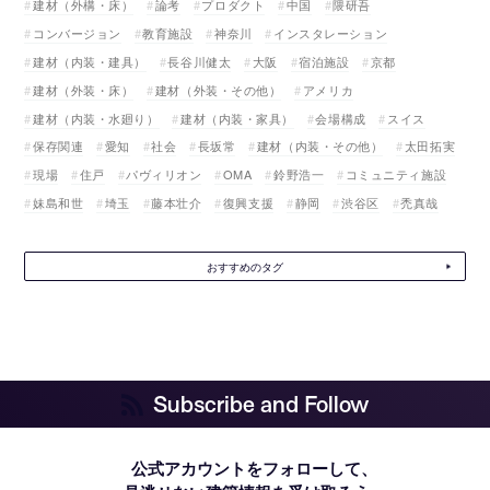
建材（外構・床）
論考
プロダクト
中国
隈研吾
コンバージョン
教育施設
神奈川
インスタレーション
建材（内装・建具）
長谷川健太
大阪
宿泊施設
京都
建材（外装・床）
建材（外装・その他）
アメリカ
建材（内装・水廻り）
建材（内装・家具）
会場構成
スイス
保存関連
愛知
社会
長坂常
建材（内装・その他）
太田拓実
現場
住戸
パヴィリオン
OMA
鈴野浩一
コミュニティ施設
妹島和世
埼玉
藤本壮介
復興支援
静岡
渋谷区
禿真哉
おすすめのタグ
Subscribe and Follow
公式アカウントをフォローして、