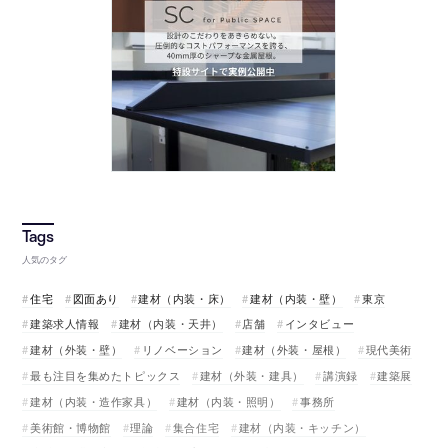
人気のタグ
住宅
図面あり
建材（内装・床）
建材（内装・壁）
東京
建築求人情報
建材（内装・天井）
店舗
インタビュー
建材（外装・壁）
リノベーション
建材（外装・屋根）
現代美術
最も注目を集めたトピックス
建材（外装・建具）
講演録
建築展
建材（内装・造作家具）
建材（内装・照明）
事務所
美術館・博物館
理論
集合住宅
建材（内装・キッチン）