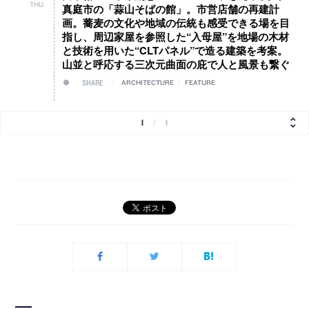
THU
真庭市の「蒜山そばの館」。市営店舗の再建計
画。蕎麦の文化や地域の伝統も感受できる場を目
指し、周辺家屋を参照した“入母屋”を地場の木材
と技術を用いた“CLTパネル”で造る建築を考案。
山並と呼応する三次元曲面の庇で人と風景も繋ぐ
SHARE
ARCHITECTURE
/
FEATURE
1
/
1