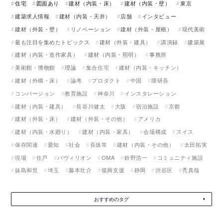
住宅
図面あり
建材（内装・床）
建材（内装・壁）
東京
建築求人情報
建材（内装・天井）
店舗
インタビュー
建材（外装・壁）
リノベーション
建材（外装・屋根）
現代美術
最も注目を集めたトピックス
建材（外装・建具）
講演録
建築展
建材（内装・造作家具）
建材（内装・照明）
事務所
美術館・博物館
理論
集合住宅
建材（内装・キッチン）
建材（外構・床）
論考
プロダクト
中国
隈研吾
コンバージョン
教育施設
神奈川
インスタレーション
建材（内装・建具）
長谷川健太
大阪
宿泊施設
京都
建材（外装・床）
建材（外装・その他）
アメリカ
建材（内装・水廻り）
建材（内装・家具）
会場構成
スイス
保存関連
愛知
社会
長坂常
建材（内装・その他）
太田拓実
現場
住戸
パヴィリオン
OMA
鈴野浩一
コミュニティ施設
妹島和世
埼玉
藤本壮介
復興支援
静岡
渋谷区
禿真哉
おすすめのタグ