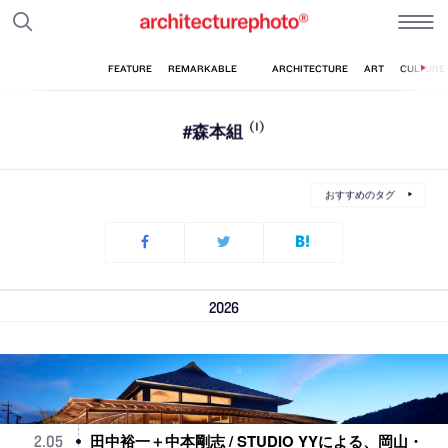
#森本組
(1)
おすすめのタグ
2026
田中裕一＋中本剛志 / STUDIO YYによる、岡山・
2
.
05