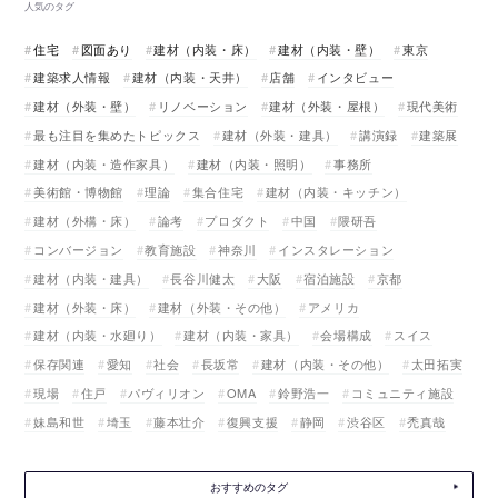
人気のタグ
住宅
図面あり
建材（内装・床）
建材（内装・壁）
東京
建築求人情報
建材（内装・天井）
店舗
インタビュー
建材（外装・壁）
リノベーション
建材（外装・屋根）
現代美術
最も注目を集めたトピックス
建材（外装・建具）
講演録
建築展
建材（内装・造作家具）
建材（内装・照明）
事務所
美術館・博物館
理論
集合住宅
建材（内装・キッチン）
建材（外構・床）
論考
プロダクト
中国
隈研吾
コンバージョン
教育施設
神奈川
インスタレーション
建材（内装・建具）
長谷川健太
大阪
宿泊施設
京都
建材（外装・床）
建材（外装・その他）
アメリカ
建材（内装・水廻り）
建材（内装・家具）
会場構成
スイス
保存関連
愛知
社会
長坂常
建材（内装・その他）
太田拓実
現場
住戸
パヴィリオン
OMA
鈴野浩一
コミュニティ施設
妹島和世
埼玉
藤本壮介
復興支援
静岡
渋谷区
禿真哉
おすすめのタグ