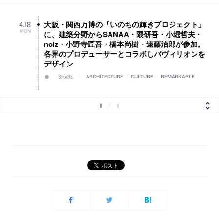
大阪・関西万博の「いのちの輝きプロジェクト」
4
.
18
MON
に、建築分野からSANAA・隈研吾・小堀哲夫・
noiz・小野寺匠吾・橋本尚樹・遠藤治郎が参加。
各界のプロデューサーとコラボしパヴィリオンを
デザイン
SHARE
ARCHITECTURE
/
CULTURE
/
REMARKABLE
1
/
1