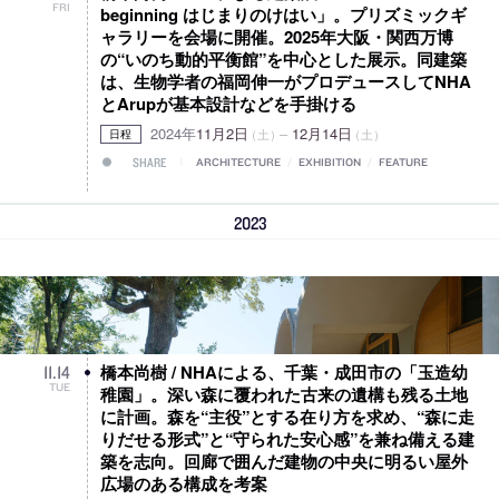
FRI
beginning はじまりのけはい」。プリズミックギ
ャラリーを会場に開催。2025年大阪・関西万博
の“いのち動的平衡館”を中心とした展示。同建築
は、生物学者の福岡伸一がプロデュースしてNHA
とArupが基本設計などを手掛ける
2024年
11月2日
–
12月14日
（土）
（土）
日程
SHARE
ARCHITECTURE
/
EXHIBITION
/
FEATURE
2023
橋本尚樹 / NHAによる、千葉・成田市の「玉造幼
11
.
14
TUE
稚園」。深い森に覆われた古来の遺構も残る土地
に計画。森を“主役”とする在り方を求め、“森に走
りだせる形式”と“守られた安心感”を兼ね備える建
築を志向。回廊で囲んだ建物の中央に明るい屋外
広場のある構成を考案