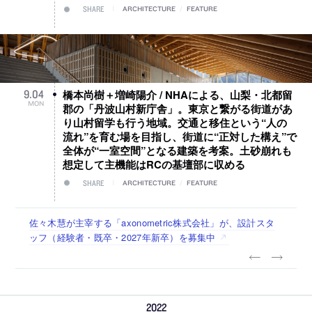
SHARE
ARCHITECTURE
/
FEATURE
橋本尚樹＋増崎陽介 / NHAによる、山梨・北都留
9
.
04
MON
郡の「丹波山村新庁舎」。東京と繋がる街道があ
り山村留学も行う地域。交通と移住という“人の
流れ”を育む場を目指し、街道に“正対した構え”で
全体が“一室空間”となる建築を考案。土砂崩れも
想定して主機能はRCの基壇部に収める
SHARE
ARCHITECTURE
/
FEATURE
佐々木慧が主宰する「axonometric株式会社」が、設計スタ
古民家を軸に全国で“価値循環の仕組み”を作り、リモートワ
リノベる株式会社が、設計パートナー (業務委託) を募集中
社会への影響力のある建築を手掛け、スタッフ同士で助け合
代官山を拠点に活動する「梅澤竜也 / ALA INC.」が、設計ス
ッフ（経験者・既卒・2027年新卒）を募集中
ーク主体の働き方を実践する「株式会社つぎと」が、設計ス
う環境づくりも行う「E.A.S.T.architects」が、設計スタッフ
タッフ・アルバイト・事務職を募集中
タッフ（経験者・既卒）を募集中
（経験者・既卒・2027年新卒）を募集中
2022