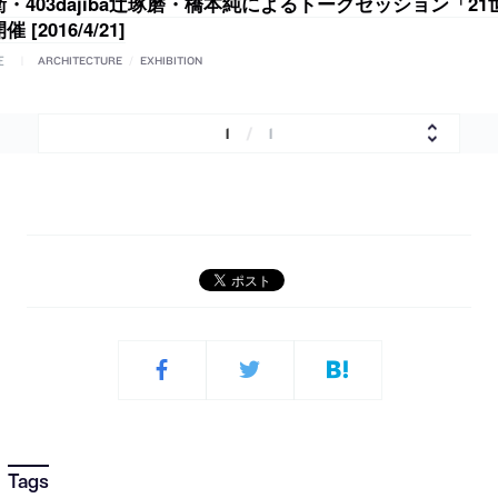
・403dajiba辻琢磨・橋本純によるトークセッション「2
[2016/4/21]
E
ARCHITECTURE
/
EXHIBITION
1
/
1