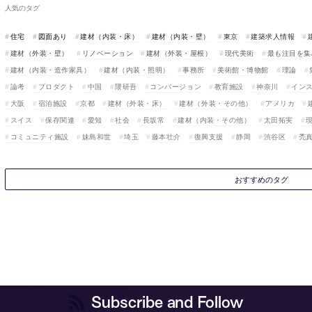
人気のタグ
住宅
図面あり
建材（内装・床）
建材（内装・壁）
東京
建築求人情報
建材（外装・壁）
リノベーション
建材（外装・屋根）
現代美術
最も注目を集
建材（内装・造作家具）
建材（内装・照明）
事務所
美術館・博物館
理論
論考
プロダクト
中国
隈研吾
コンバージョン
教育施設
神奈川
イン
大阪
宿泊施設
京都
建材（外装・床）
建材（外装・その他）
アメリカ
スイス
保存関連
愛知
社会
長坂常
建材（内装・その他）
太田拓実
コミュニティ施設
妹島和世
埼玉
藤本壮介
復興支援
静岡
渋谷区
禿
おすすめのタグ
Subscribe and Follow