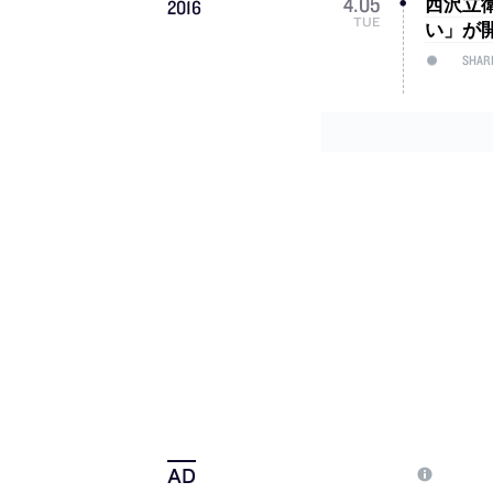
西沢立衛
4
.
05
2016
TUE
い」が開催 
SHAR