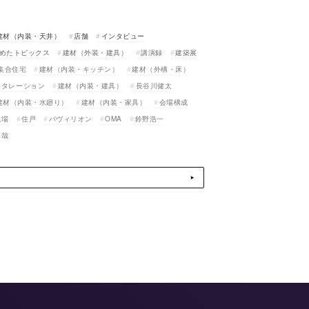
建材（内装・天井）
店舗
インタビュー
めたトピックス
建材（外装・建具）
講演録
建築展
集合住宅
建材（内装・キッチン）
建材（外構・床）
スタレーション
建材（内装・建具）
長谷川健太
建材（内装・水廻り）
建材（内装・家具）
会場構成
現場
住戸
パヴィリオン
OMA
鈴野浩一
真哉