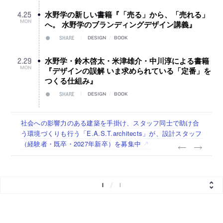
水野学の新しい書籍『「売る」から、「売れる」
4
.
25
MON
へ。 水野学のブランディングデザイン講義』
SHARE
DESIGN
/
BOOK
水野学・鈴木啓太・米津雄介・中川淳による書籍
2
.
29
MON
『デザインの誤解 いま求められている「定番」を
つくる仕組み』
SHARE
DESIGN
/
BOOK
佐々木慧が主宰する「axonometric株式会社」が、設計スタ
古民家を軸に全国で“価値循環の仕組み”を作り、リモートワ
リノベる株式会社が、設計パートナー (業務委託) を募集中
社会への影響力のある建築を手掛け、スタッフ同士で助け合
代官山を拠点に活動する「梅澤竜也 / ALA INC.」が、設計ス
ッフ（経験者・既卒・2027年新卒）を募集中
ーク主体の働き方を実践する「株式会社つぎと」が、設計ス
う環境づくりも行う「E.A.S.T.architects」が、設計スタッフ
タッフ・アルバイト・事務職を募集中
タッフ（経験者・既卒）を募集中
（経験者・既卒・2027年新卒）を募集中
1
/
1