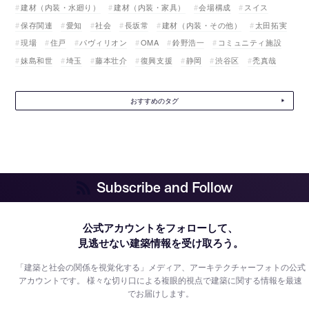
建材（内装・水廻り）
建材（内装・家具）
会場構成
スイス
保存関連
愛知
社会
長坂常
建材（内装・その他）
太田拓実
現場
住戸
パヴィリオン
OMA
鈴野浩一
コミュニティ施設
妹島和世
埼玉
藤本壮介
復興支援
静岡
渋谷区
禿真哉
おすすめのタグ
Subscribe and Follow
公式アカウントをフォローして、
見逃せない建築情報を受け取ろう。
「建築と社会の関係を視覚化する」メディア、アーキテクチャーフォトの公式
アカウントです。
様々な切り口による複眼的視点で建築に関する情報を最速
でお届けします。