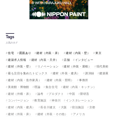
人気のタグ
住宅
図面あり
建材（内装・床）
建材（内装・壁）
東京
建築求人情報
建材（内装・天井）
店舗
インタビュー
建材（外装・壁）
リノベーション
建材（外装・屋根）
現代美術
最も注目を集めたトピックス
建材（外装・建具）
講演録
建築展
建材（内装・造作家具）
建材（内装・照明）
事務所
美術館・博物館
理論
集合住宅
建材（内装・キッチン）
建材（外構・床）
論考
プロダクト
中国
隈研吾
コンバージョン
教育施設
神奈川
インスタレーション
建材（内装・建具）
長谷川健太
大阪
宿泊施設
京都
建材（外装・床）
建材（外装・その他）
アメリカ