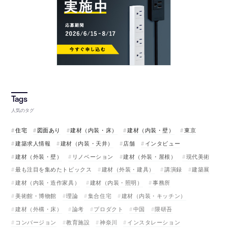
人気のタグ
住宅
図面あり
建材（内装・床）
建材（内装・壁）
東京
建築求人情報
建材（内装・天井）
店舗
インタビュー
建材（外装・壁）
リノベーション
建材（外装・屋根）
現代美術
最も注目を集めたトピックス
建材（外装・建具）
講演録
建築展
建材（内装・造作家具）
建材（内装・照明）
事務所
美術館・博物館
理論
集合住宅
建材（内装・キッチン）
建材（外構・床）
論考
プロダクト
中国
隈研吾
コンバージョン
教育施設
神奈川
インスタレーション