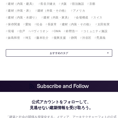
建材（内装・建具）
長谷川健太
大阪
宿泊施設
京都
建材（外装・床）
建材（外装・その他）
アメリカ
建材（内装・水廻り）
建材（内装・家具）
会場構成
スイス
保存関連
愛知
社会
長坂常
建材（内装・その他）
太田拓実
現場
住戸
パヴィリオン
OMA
鈴野浩一
コミュニティ施設
妹島和世
埼玉
藤本壮介
復興支援
静岡
渋谷区
禿真哉
おすすめのタグ
Subscribe and Follow
公式アカウントをフォローして、
見逃せない建築情報を受け取ろう。
「建築と社会の関係を視覚化する」メディア、アーキテクチャーフォトの公式