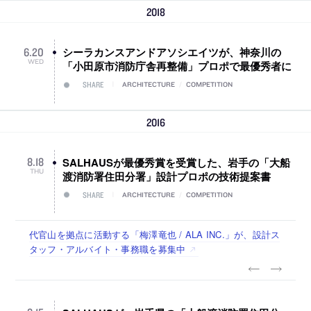
2018
シーラカンスアンドアソシエイツが、神奈川の
6
.
20
WED
「小田原市消防庁舎再整備」プロポで最優秀者に
SHARE
ARCHITECTURE
/
COMPETITION
2016
SALHAUSが最優秀賞を受賞した、岩手の「大船
8
.
18
THU
渡消防署住田分署」設計プロポの技術提案書
SHARE
ARCHITECTURE
/
COMPETITION
佐々木慧が主宰する「axonometric株式会社」が、設計スタ
古民家を軸に全国で“価値循環の仕組み”を作り、リモートワ
リノベる株式会社が、設計パートナー (業務委託) を募集中
社会への影響力のある建築を手掛け、スタッフ同士で助け合
代官山を拠点に活動する「梅澤竜也 / ALA INC.」が、設計ス
ッフ（経験者・既卒・2027年新卒）を募集中
ーク主体の働き方を実践する「株式会社つぎと」が、設計ス
う環境づくりも行う「E.A.S.T.architects」が、設計スタッフ
タッフ・アルバイト・事務職を募集中
タッフ（経験者・既卒）を募集中
（経験者・既卒・2027年新卒）を募集中