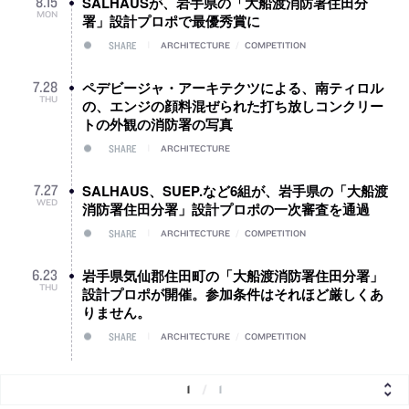
SALHAUSが、岩手県の「大船渡消防署住田分
8
.
15
MON
署」設計プロポで最優秀賞に
SHARE
ARCHITECTURE
/
COMPETITION
ペデビージャ・アーキテクツによる、南ティロル
7
.
28
THU
の、エンジの顔料混ぜられた打ち放しコンクリー
トの外観の消防署の写真
SHARE
ARCHITECTURE
SALHAUS、SUEP.など6組が、岩手県の「大船渡
7
.
27
WED
消防署住田分署」設計プロポの一次審査を通過
SHARE
ARCHITECTURE
/
COMPETITION
岩手県気仙郡住田町の「大船渡消防署住田分署」
6
.
23
THU
設計プロポが開催。参加条件はそれほど厳しくあ
りません。
SHARE
ARCHITECTURE
/
COMPETITION
1
/
1