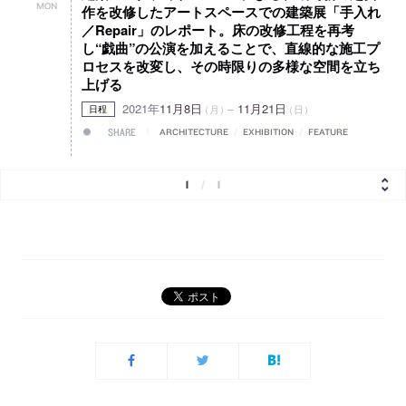
MON
作を改修したアートスペースでの建築展「手入れ
／Repair」のレポート。床の改修工程を再考
し“戯曲”の公演を加えることで、直線的な施工プ
ロセスを改変し、その時限りの多様な空間を立ち
上げる
2021年
11月8日
–
11月21日
（月）
（日）
日程
SHARE
ARCHITECTURE
/
EXHIBITION
/
FEATURE
1
/
1