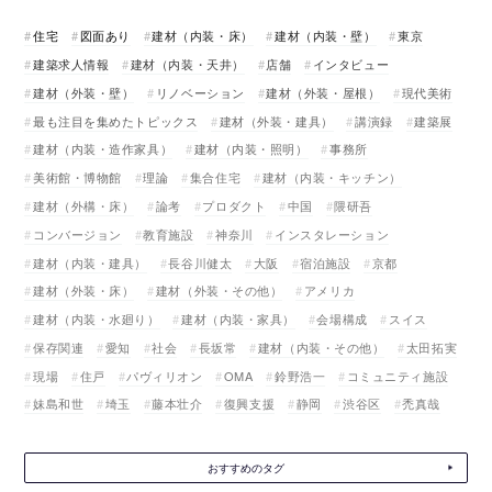
住宅
図面あり
建材（内装・床）
建材（内装・壁）
東京
建築求人情報
建材（内装・天井）
店舗
インタビュー
建材（外装・壁）
リノベーション
建材（外装・屋根）
現代美術
最も注目を集めたトピックス
建材（外装・建具）
講演録
建築展
建材（内装・造作家具）
建材（内装・照明）
事務所
美術館・博物館
理論
集合住宅
建材（内装・キッチン）
建材（外構・床）
論考
プロダクト
中国
隈研吾
コンバージョン
教育施設
神奈川
インスタレーション
建材（内装・建具）
長谷川健太
大阪
宿泊施設
京都
建材（外装・床）
建材（外装・その他）
アメリカ
建材（内装・水廻り）
建材（内装・家具）
会場構成
スイス
保存関連
愛知
社会
長坂常
建材（内装・その他）
太田拓実
現場
住戸
パヴィリオン
OMA
鈴野浩一
コミュニティ施設
妹島和世
埼玉
藤本壮介
復興支援
静岡
渋谷区
禿真哉
おすすめのタグ