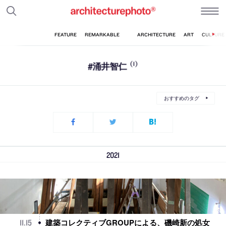
#涌井智仁
(1)
おすすめのタグ
2021
建築コレクティブGROUPによる、磯崎新の処女
11
.
15