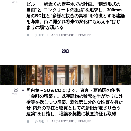
WED
ビル」。駅近くの旗竿地での計画。“構造形式の
自由”と“コンクリートの拡張”を追求し、300mm
角のRC柱と“多様な接合の集積”を特徴とする建築
を考案。街に開かれ将来の変化にも応える“はじ
まりの場”が現れる
SHARE
ARCHITECTURE
/
FEATURE
2021
照内創＋SO＆CO.による、東京・葛飾区の住宅
11
.
29
MON
「金町の増築」。既存建物の輪郭を手がかりに外
壁等を残しつつ増築、新設部に外的な性質を持た
せ“内外の存在と物質としての新旧が混ざり合う
建築”を目指し、増築を契機に検査済証も取得
SHARE
ARCHITECTURE
/
FEATURE