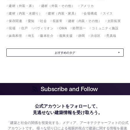
建材（外装・床）
建材（外装・その他）
アメリカ
建材（内装・水廻り）
建材（内装・家具）
会場構成
スイス
保存関連
愛知
社会
長坂常
建材（内装・その他）
太田拓実
現場
住戸
パヴィリオン
OMA
鈴野浩一
コミュニティ施設
妹島和世
埼玉
藤本壮介
復興支援
静岡
渋谷区
禿真哉
おすすめのタグ
Subscribe and Follow
公式アカウントをフォローして、
見逃せない建築情報を受け取ろう。
「建築と社会の関係を視覚化する」メディア、アーキテクチャーフォトの公式
アカウントです。
様々な切り口による複眼的視点で建築に関する情報を最速