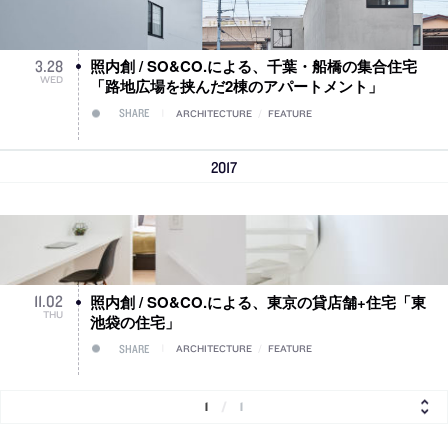
照内創 / SO&CO.による、千葉・船橋の集合住宅
3
.
28
WED
「路地広場を挟んだ2棟のアパートメント」
SHARE
ARCHITECTURE
/
FEATURE
2017
照内創 / SO&CO.による、東京の貸店舗+住宅「東
11
.
02
THU
池袋の住宅」
SHARE
ARCHITECTURE
/
FEATURE
1
/
1