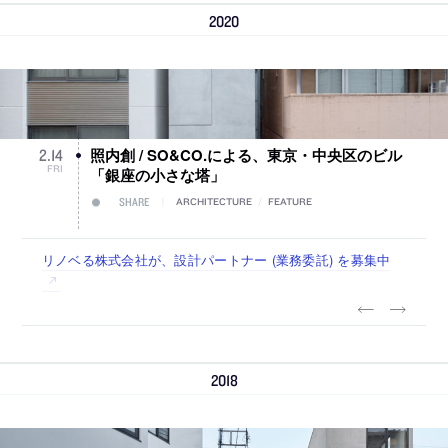
2020
照内創 / SO&CO.による、東京・中央区のビル
2
.
14
FRI
「銀座の小さな塔」
SHARE
ARCHITECTURE
/
FEATURE
佐々木慧が主宰する「axonometric株式会社」が、設計スタ
古民家を軸に全国で“価値循環の仕組み”を作り、リモートワ
リノベる株式会社が、設計パートナー (業務委託) を募集中
社会への影響力のある建築を手掛け、スタッフ同士で助け合
代官山を拠点に活動する「梅澤竜也 / ALA INC.」が、設計ス
ッフ（経験者・既卒・2027年新卒）を募集中
ーク主体の働き方を実践する「株式会社つぎと」が、設計ス
う環境づくりも行う「E.A.S.T.architects」が、設計スタッフ
タッフ・アルバイト・事務職を募集中
タッフ（経験者・既卒）を募集中
（経験者・既卒・2027年新卒）を募集中
2018