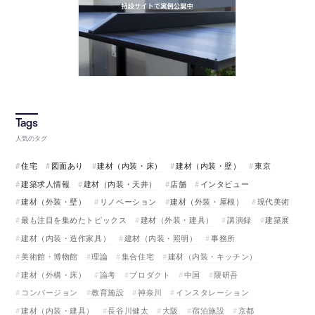
人気のタグ
住宅
図面あり
建材（内装・床）
建材（内装・壁）
東京
建築求人情報
建材（内装・天井）
店舗
インタビュー
建材（外装・壁）
リノベーション
建材（外装・屋根）
現代美術
最も注目を集めたトピックス
建材（外装・建具）
講演録
建築展
建材（内装・造作家具）
建材（内装・照明）
事務所
美術館・博物館
理論
集合住宅
建材（内装・キッチン）
建材（外構・床）
論考
プロダクト
中国
隈研吾
コンバージョン
教育施設
神奈川
インスタレーション
建材（内装・建具）
長谷川健太
大阪
宿泊施設
京都