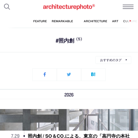
#照内創
(5)
おすすめのタグ
2026
照内創 / SO＆CO.による、東京の「高円寺の本社
7
.
29