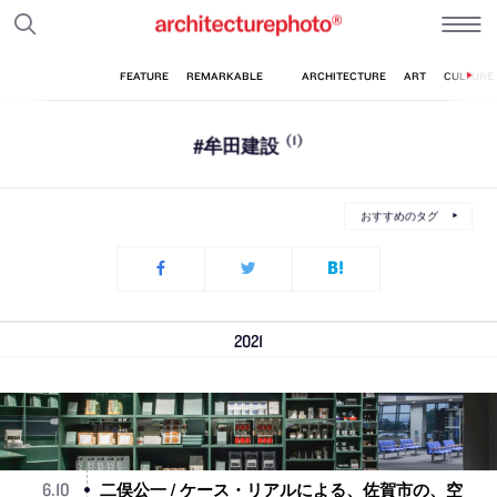
#牟田建設
(1)
おすすめのタグ
2021
二俣公一 / ケース・リアルによる、佐賀市の、空
6
.
10