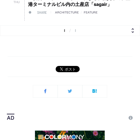
THU
港ターミナルビル内の土産店「sagair」
SHARE
ARCHITECTURE
/
FEATURE
1
/
1