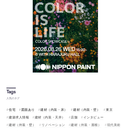
人気のタグ
住宅
図面あり
建材（内装・床）
建材（内装・壁）
東京
建築求人情報
建材（内装・天井）
店舗
インタビュー
建材（外装・壁）
リノベーション
建材（外装・屋根）
現代美術