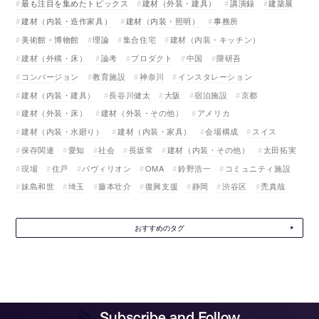
最も注目を集めたトピックス
建材（外装・建具）
講演録
建築展
建材（内装・造作家具）
建材（内装・照明）
事務所
美術館・博物館
理論
集合住宅
建材（内装・キッチン）
建材（外構・床）
論考
プロダクト
中国
隈研吾
コンバージョン
教育施設
神奈川
インスタレーション
建材（内装・建具）
長谷川健太
大阪
宿泊施設
京都
建材（外装・床）
建材（外装・その他）
アメリカ
建材（内装・水廻り）
建材（内装・家具）
会場構成
スイス
保存関連
愛知
社会
長坂常
建材（内装・その他）
太田拓実
現場
住戸
パヴィリオン
OMA
鈴野浩一
コミュニティ施設
妹島和世
埼玉
藤本壮介
復興支援
静岡
渋谷区
禿真哉
おすすめのタグ
Subscribe and Follow