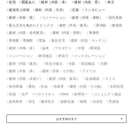
住宅
図面あり
建材（内装・床）
建材（内装・壁）
東京
建築求人情報
建材（内装・天井）
店舗
インタビュー
建材（外装・壁）
リノベーション
建材（外装・屋根）
現代美術
最も注目を集めたトピックス
建材（外装・建具）
講演録
建築展
建材（内装・造作家具）
建材（内装・照明）
事務所
美術館・博物館
理論
集合住宅
建材（内装・キッチン）
建材（外構・床）
論考
プロダクト
中国
隈研吾
コンバージョン
教育施設
神奈川
インスタレーション
建材（内装・建具）
長谷川健太
大阪
宿泊施設
京都
建材（外装・床）
建材（外装・その他）
アメリカ
建材（内装・水廻り）
建材（内装・家具）
会場構成
スイス
保存関連
愛知
社会
長坂常
建材（内装・その他）
太田拓実
現場
住戸
パヴィリオン
OMA
鈴野浩一
コミュニティ施設
妹島和世
埼玉
藤本壮介
復興支援
静岡
渋谷区
禿真哉
おすすめのタグ