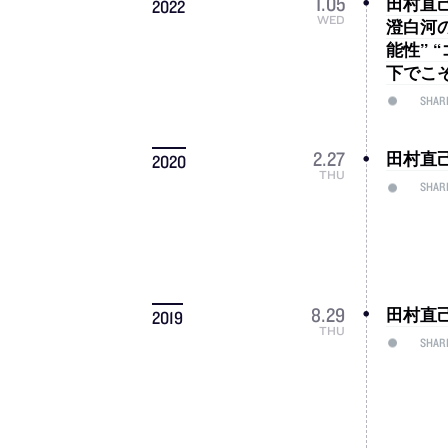
田村直己
1
.
05
2022
WED
澄白河
能性” 
下でこ
SHAR
田村直己
2
.
27
2020
THU
SHAR
田村直己
8
.
29
2019
THU
SHAR