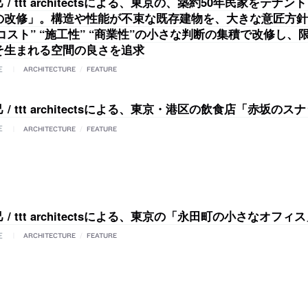
 / ttt architectsによる、東京の、築約50年民家をテナ
の改修」。構造や性能が不束な既存建物を、大きな意匠方針
“コスト” “施工性” “商業性”の小さな判断の集積で改修し
そ生まれる空間の良さを追求
E
ARCHITECTURE
/
FEATURE
 / ttt architectsによる、東京・港区の飲食店「赤坂のス
E
ARCHITECTURE
/
FEATURE
 / ttt architectsによる、東京の「永田町の小さなオフィ
E
ARCHITECTURE
/
FEATURE