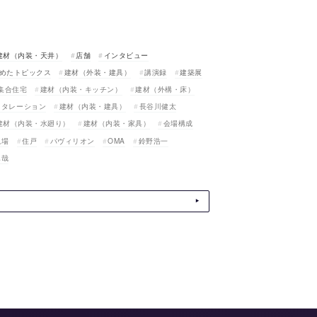
建材（内装・天井）
店舗
インタビュー
めたトピックス
建材（外装・建具）
講演録
建築展
集合住宅
建材（内装・キッチン）
建材（外構・床）
スタレーション
建材（内装・建具）
長谷川健太
建材（内装・水廻り）
建材（内装・家具）
会場構成
現場
住戸
パヴィリオン
OMA
鈴野浩一
真哉