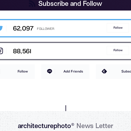
Subscribe and Follow
62,097
Follow
88,561
Follow
Follow
Add Friends
Subsc
architecturephoto®
News Letter