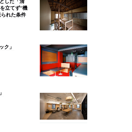
ントとした「清
を立てず“機
、限られた条件
ナック」
ス」