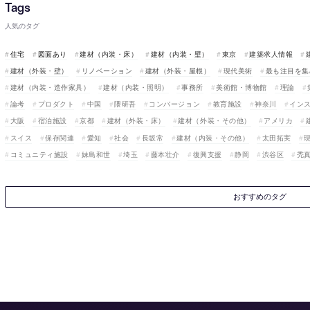
人気のタグ
住宅
図面あり
建材（内装・床）
建材（内装・壁）
東京
建築求人情報
建材（外装・壁）
リノベーション
建材（外装・屋根）
現代美術
最も注目を集
建材（内装・造作家具）
建材（内装・照明）
事務所
美術館・博物館
理論
論考
プロダクト
中国
隈研吾
コンバージョン
教育施設
神奈川
イン
大阪
宿泊施設
京都
建材（外装・床）
建材（外装・その他）
アメリカ
スイス
保存関連
愛知
社会
長坂常
建材（内装・その他）
太田拓実
コミュニティ施設
妹島和世
埼玉
藤本壮介
復興支援
静岡
渋谷区
禿
おすすめのタグ