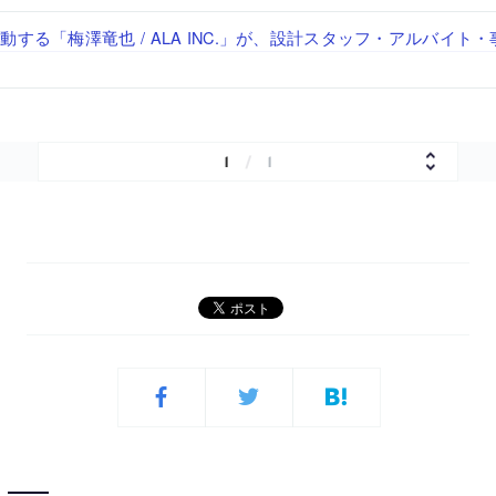
「axonometric株式会社」が、設計スタッフ（経験者・既卒・2
で“価値循環の仕組み”を作り、リモートワーク主体の働き方を実
が、設計パートナー (業務委託) を募集中
る建築を手掛け、スタッフ同士で助け合う環境づくりも行う「E.A.S.T
する「梅澤竜也 / ALA INC.」が、設計スタッフ・アルバイト
経験者・既卒）を募集中
・既卒・2027年新卒）を募集中
1
/
1