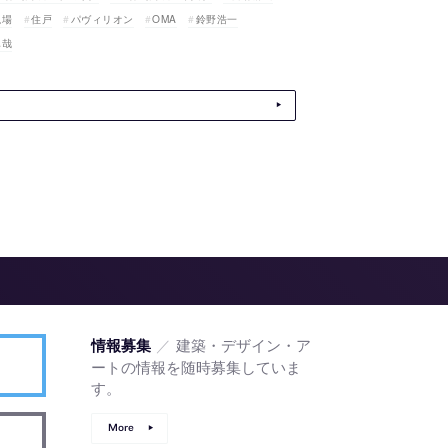
現場
住戸
パヴィリオン
OMA
鈴野浩一
真哉
／
建築・デザイン・ア
情報募集
ートの情報を随時募集していま
す。
More