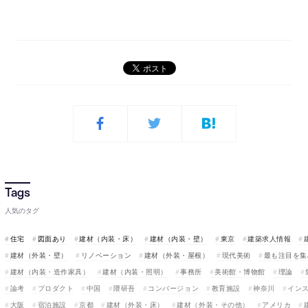
人気のタグ
住宅
図面あり
建材（内装・床）
建材（内装・壁）
東京
建築求人情報
建材（外装・壁）
リノベーション
建材（外装・屋根）
現代美術
最も注目を集
建材（内装・造作家具）
建材（内装・照明）
事務所
美術館・博物館
理論
論考
プロダクト
中国
隈研吾
コンバージョン
教育施設
神奈川
イン
大阪
宿泊施設
京都
建材（外装・床）
建材（外装・その他）
アメリカ