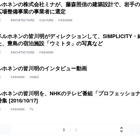
ルホネンの株式会社ミナが、藤森照信の建築設計で、岩手の
広場整備事業の事業者に選定
E
ARCHITECTURE
/
CULTURE
/
FASHION
ルホネンの皆川明がディレクションして、SIMPLICITY
た、豊島の宿泊施設「ウミトタ」の写真など
E
ARCHITECTURE
/
FASHION
ルホネンの皆川明のインタビュー動画
E
FASHION
/
VIDEO
ルホネンの皆川明を、NHKのテレビ番組「プロフェッショ
[2016/10/17]
E
FASHION
/
TV
1
/
1