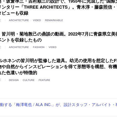
男・坂倉準三・吉村順三の設計で、1955年に完成した“国際
ンタリー「THREE ARCHITECTS」。青木淳・藤森照信
タビューも収録
E
ARCHITECTURE
/
VIDEO
/
REMARKABLE
・皆川明・菊地敦己の鼎談の動画。2022年7月に青森県立美
ベントを収録したもの
E
ARCHITECTURE
/
FASHION
/
VIDEO
ペルホネンの皆川明が監修した遊具。幼児の使用を想定したF
物や自然からインスピレーションを得て形態等を構想、有機
れた色遣いが特徴的
E
DESIGN
/
CULTURE
/
FEATURE
「axonometric株式会社」が、設計スタッフ（経験者・既卒・2
で“価値循環の仕組み”を作り、リモートワーク主体の働き方を実
が、設計パートナー (業務委託) を募集中
る建築を手掛け、スタッフ同士で助け合う環境づくりも行う「E.A.S.T
する「梅澤竜也 / ALA INC.」が、設計スタッフ・アルバイト
経験者・既卒）を募集中
・既卒・2027年新卒）を募集中