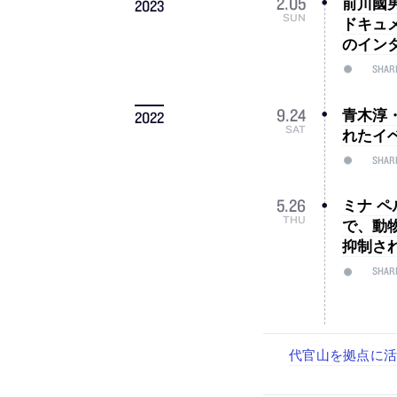
前川國
2
.
05
2023
SUN
ドキュメ
のイン
SHAR
青木淳
9
.
24
2022
SAT
れたイ
SHAR
ミナ 
5
.
26
THU
で、動
抑制さ
SHAR
佐々木慧が主宰する
古民家を軸に全国
リノベる株式会社
社会への影響力のあ
代官山を拠点に活動
設計スタッフ（
スタッフ（経験者