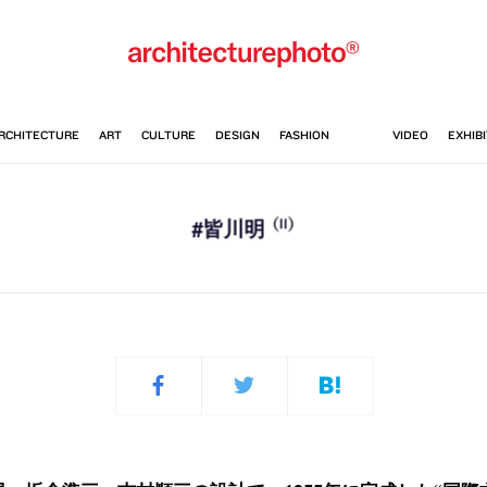
(11)
#皆川明