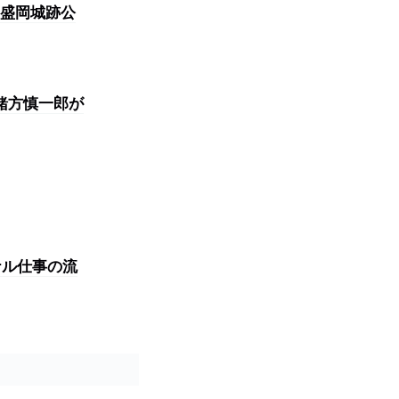
盛岡城跡公
・緒方慎一郎が
ナル仕事の流