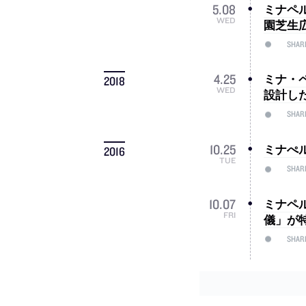
ミナペ
5
.
08
WED
園芝生
SHAR
ミナ・ペ
4
.
25
2018
WED
設計し
SHAR
ミナぺ
10
.
25
2016
TUE
SHAR
ミナペ
10
.
07
FRI
儀」が特集 
SHAR