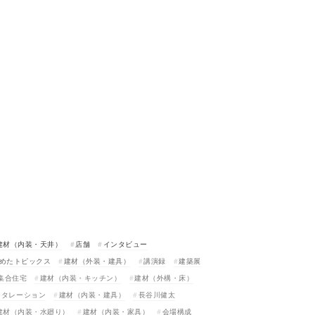
建材（内装・天井）
店舗
インタビュー
めたトピックス
建材（外装・建具）
講演録
建築展
集合住宅
建材（内装・キッチン）
建材（外構・床）
スタレーション
建材（内装・建具）
長谷川健太
建材（内装・水廻り）
建材（内装・家具）
会場構成