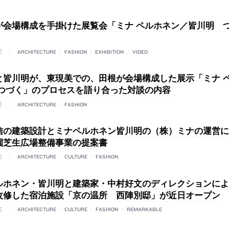
が会場構成を手掛けた展覧会「ミナ ペルホネン／皆川明 
E
ARCHITECTURE
/
FASHION
/
EXHIBITION
/
VIDEO
と皆川明が、東現美での、田根が会場構成した展示「ミナ 
 つづく」のプロセスを語り合った対談の内容
E
ARCHITECTURE
/
FASHION
信の建築設計とミナペルホネン皆川明の（株）ミナの運営に
園芝生広場整備事業の提案書
E
ARCHITECTURE
/
CULTURE
/
FASHION
ルホネン・皆川明と建築家・中村好文のディレクションによ
改修した宿泊施設「京の温所 西陣別邸」が近日オープン
E
ARCHITECTURE
/
CULTURE
/
FASHION
/
REMARKABLE