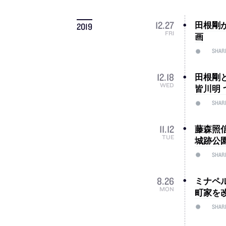
田根剛
12
.
27
2019
FRI
画
SHAR
田根剛
12
.
18
WED
皆川明
SHAR
藤森照
11
.
12
TUE
城跡公
SHAR
ミナペ
8
.
26
MON
町家を
SHAR