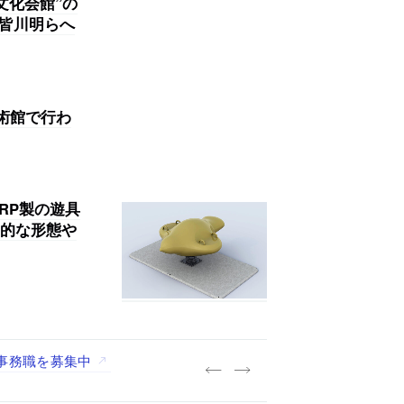
文化会館”の
・皆川明らへ
術館で行わ
RP製の遊具
的な形態や
027年新卒）を募集中
践する「株式会社つぎと」が、
.architects」が、設計
・事務職を募集中