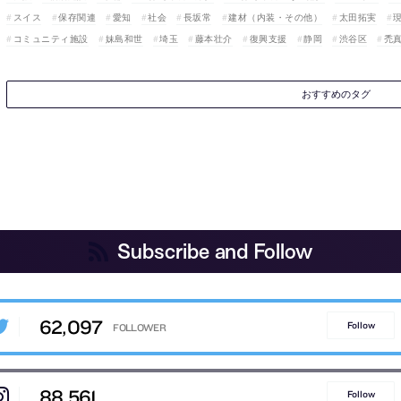
スイス
保存関連
愛知
社会
長坂常
建材（内装・その他）
太田拓実
コミュニティ施設
妹島和世
埼玉
藤本壮介
復興支援
静岡
渋谷区
禿
おすすめのタグ
Subscribe and Follow
62,097
Follow
88,561
Follow