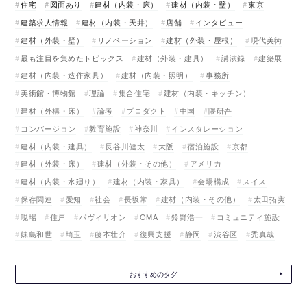
住宅
図面あり
建材（内装・床）
建材（内装・壁）
東京
建築求人情報
建材（内装・天井）
店舗
インタビュー
建材（外装・壁）
リノベーション
建材（外装・屋根）
現代美術
最も注目を集めたトピックス
建材（外装・建具）
講演録
建築展
建材（内装・造作家具）
建材（内装・照明）
事務所
美術館・博物館
理論
集合住宅
建材（内装・キッチン）
建材（外構・床）
論考
プロダクト
中国
隈研吾
コンバージョン
教育施設
神奈川
インスタレーション
建材（内装・建具）
長谷川健太
大阪
宿泊施設
京都
建材（外装・床）
建材（外装・その他）
アメリカ
建材（内装・水廻り）
建材（内装・家具）
会場構成
スイス
保存関連
愛知
社会
長坂常
建材（内装・その他）
太田拓実
現場
住戸
パヴィリオン
OMA
鈴野浩一
コミュニティ施設
妹島和世
埼玉
藤本壮介
復興支援
静岡
渋谷区
禿真哉
おすすめのタグ