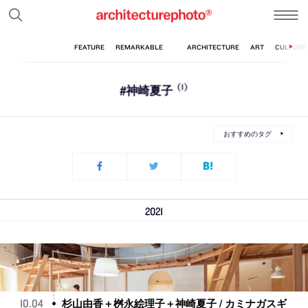
#神崎夏子
(1)
おすすめのタグ
2021
杉山由香＋桝永絵理子＋神崎夏子 / カミナガスギ
10
.
04