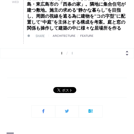
WED
島・東広島市の「西条の家」。隣地に集合住宅が
建つ敷地。施主の求める“静かな暮らし”を目指
し、周囲の視線を遮る為に建物を“コの字型”に配
置して“中庭”を主体とする構成を考案。庭と窓の
関係も操作して建築の中に様々な居場所を作る
SHARE
ARCHITECTURE
/
FEATURE
1
/
1