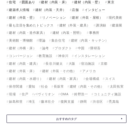
住宅
図面あり
建材（内装・床）
建材（内装・壁）
東京
建築求人情報
建材（内装・天井）
店舗
インタビュー
建材（外装・壁）
リノベーション
建材（外装・屋根）
現代美術
最も注目を集めたトピックス
建材（外装・建具）
講演録
建築展
建材（内装・造作家具）
建材（内装・照明）
事務所
美術館・博物館
理論
集合住宅
建材（内装・キッチン）
建材（外構・床）
論考
プロダクト
中国
隈研吾
コンバージョン
教育施設
神奈川
インスタレーション
建材（内装・建具）
長谷川健太
大阪
宿泊施設
京都
建材（外装・床）
建材（外装・その他）
アメリカ
建材（内装・水廻り）
建材（内装・家具）
会場構成
スイス
保存関連
愛知
社会
長坂常
建材（内装・その他）
太田拓実
現場
住戸
パヴィリオン
OMA
鈴野浩一
コミュニティ施設
妹島和世
埼玉
藤本壮介
復興支援
静岡
渋谷区
禿真哉
おすすめのタグ