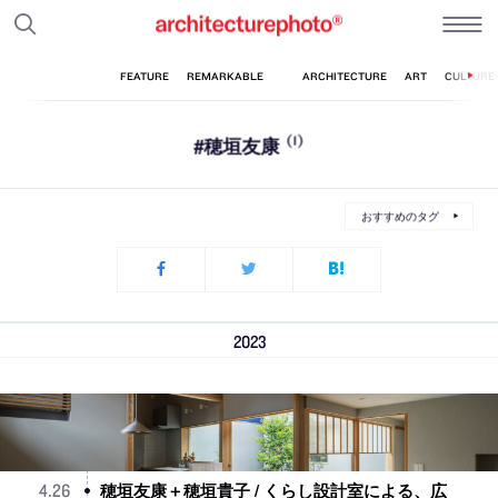
#穂垣友康
(1)
おすすめのタグ
2023
穂垣友康＋穂垣貴子 / くらし設計室による、広
4
.
26