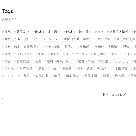
人気のタグ
住宅
図面あり
建材（内装・床）
建材（内装・壁）
東京
建築求人情報
建材（外装・壁）
リノベーション
建材（外装・屋根）
現代美術
最も注目を集
建材（内装・造作家具）
建材（内装・照明）
事務所
美術館・博物館
理論
論考
プロダクト
中国
隈研吾
コンバージョン
教育施設
神奈川
イン
大阪
宿泊施設
京都
建材（外装・床）
建材（外装・その他）
アメリカ
スイス
保存関連
愛知
社会
長坂常
建材（内装・その他）
太田拓実
コミュニティ施設
妹島和世
埼玉
藤本壮介
復興支援
静岡
渋谷区
禿
おすすめのタグ