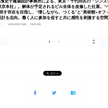
 / 髙濱史子建築設計事務所による、東京・千代田区の「ジン
東京本社」。解体が予定されるビル全体を改修した社屋。“
取戻す存在を目指し、“壊しながら、つくる”と“美術館×オフ
設計を志向。働く人に参加を促すと共に感性を刺激する空間
E
ARCHITECTURE
/
FEATURE
1
/
1