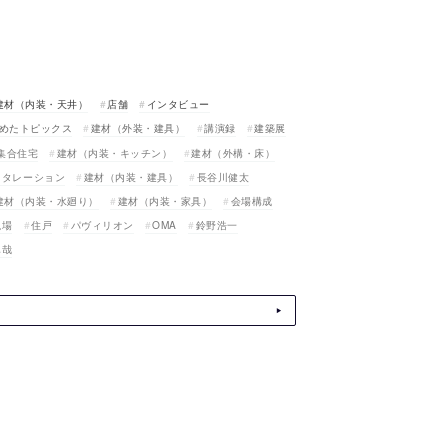
建材（内装・天井）
店舗
インタビュー
めたトピックス
建材（外装・建具）
講演録
建築展
集合住宅
建材（内装・キッチン）
建材（外構・床）
スタレーション
建材（内装・建具）
長谷川健太
建材（内装・水廻り）
建材（内装・家具）
会場構成
現場
住戸
パヴィリオン
OMA
鈴野浩一
真哉