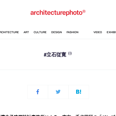
(1)
#立石従寛