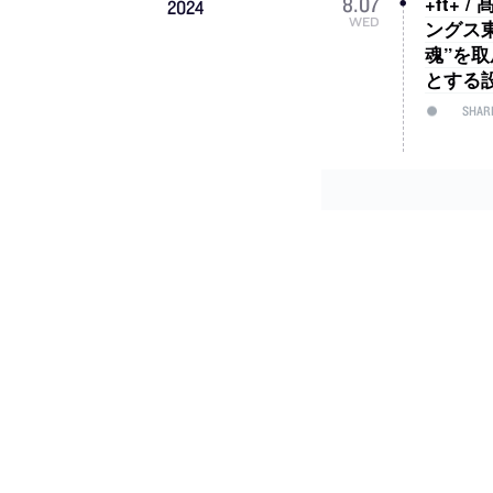
+ft+
8
.
07
2024
WED
ングス
魂”を
とする
SHAR