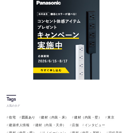
人気のタグ
住宅
図面あり
建材（内装・床）
建材（内装・壁）
東京
建築求人情報
建材（内装・天井）
店舗
インタビュー
建材（外装・壁）
リノベーション
建材（外装・屋根）
現代美術