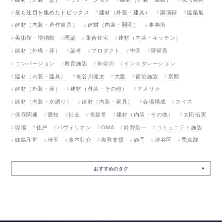
最も注目を集めたトピックス
建材（外装・建具）
講演録
建築展
建材（内装・造作家具）
建材（内装・照明）
事務所
美術館・博物館
理論
集合住宅
建材（内装・キッチン）
建材（外構・床）
論考
プロダクト
中国
隈研吾
コンバージョン
教育施設
神奈川
インスタレーション
建材（内装・建具）
長谷川健太
大阪
宿泊施設
京都
建材（外装・床）
建材（外装・その他）
アメリカ
建材（内装・水廻り）
建材（内装・家具）
会場構成
スイス
保存関連
愛知
社会
長坂常
建材（内装・その他）
太田拓実
現場
住戸
パヴィリオン
OMA
鈴野浩一
コミュニティ施設
妹島和世
埼玉
藤本壮介
復興支援
静岡
渋谷区
禿真哉
おすすめのタグ