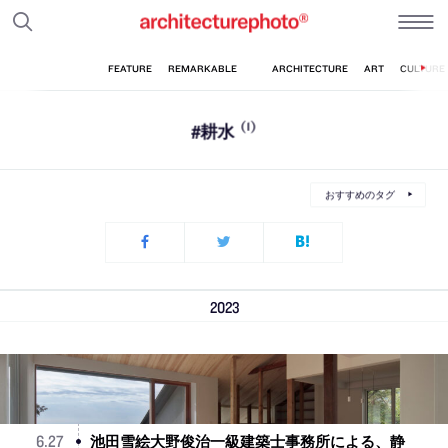
#耕水
(1)
おすすめのタグ
2023
池田雪絵大野俊治一級建築士事務所による、静
6
.
27