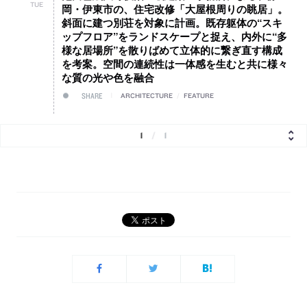
TUE
岡・伊東市の、住宅改修「大屋根周りの眺居」。
斜面に建つ別荘を対象に計画。既存躯体の“スキ
ップフロア”をランドスケープと捉え、内外に“多
様な居場所”を散りばめて立体的に繋ぎ直す構成
を考案。空間の連続性は一体感を生むと共に様々
な質の光や色を融合
SHARE
ARCHITECTURE
/
FEATURE
1
/
1