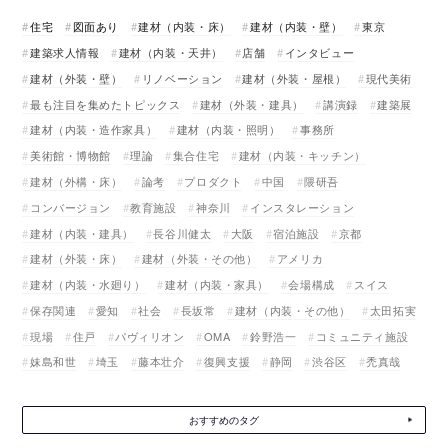
住宅
図面あり
建材（内装・床）
建材（内装・壁）
東京
建築求人情報
建材（内装・天井）
店舗
インタビュー
建材（外装・壁）
リノベーション
建材（外装・屋根）
現代美術
最も注目を集めたトピックス
建材（外装・建具）
講演録
建築展
建材（内装・造作家具）
建材（内装・照明）
事務所
美術館・博物館
理論
集合住宅
建材（内装・キッチン）
建材（外構・床）
論考
プロダクト
中国
隈研吾
コンバージョン
教育施設
神奈川
インスタレーション
建材（内装・建具）
長谷川健太
大阪
宿泊施設
京都
建材（外装・床）
建材（外装・その他）
アメリカ
建材（内装・水廻り）
建材（内装・家具）
会場構成
スイス
保存関連
愛知
社会
長坂常
建材（内装・その他）
太田拓実
現場
住戸
パヴィリオン
OMA
鈴野浩一
コミュニティ施設
妹島和世
埼玉
藤本壮介
復興支援
静岡
渋谷区
禿真哉
おすすめのタグ