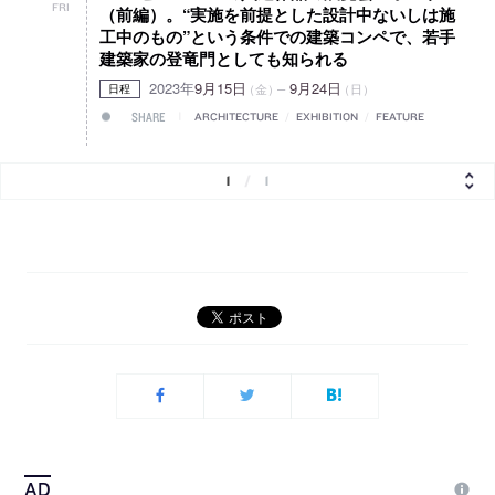
FRI
（前編）。“実施を前提とした設計中ないしは施
工中のもの”という条件での建築コンペで、若手
建築家の登竜門としても知られる
2023年
9月15日
–
9月24日
（金）
（日）
日程
SHARE
ARCHITECTURE
/
EXHIBITION
/
FEATURE
1
/
1