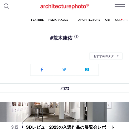
#荒木康佑
(1)
おすすめのタグ
2023
SDレビュー2023の入選作品の展覧会レポート
9
.
15