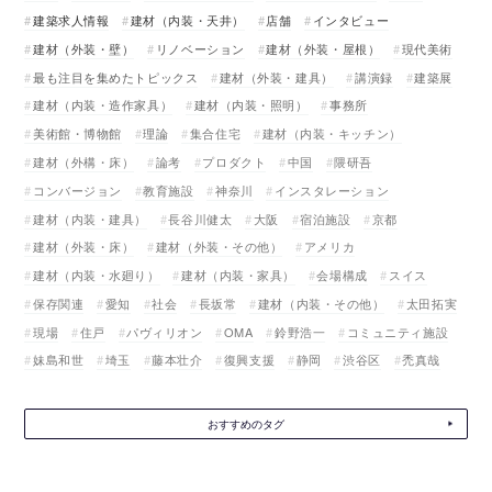
建築求人情報
建材（内装・天井）
店舗
インタビュー
建材（外装・壁）
リノベーション
建材（外装・屋根）
現代美術
最も注目を集めたトピックス
建材（外装・建具）
講演録
建築展
建材（内装・造作家具）
建材（内装・照明）
事務所
美術館・博物館
理論
集合住宅
建材（内装・キッチン）
建材（外構・床）
論考
プロダクト
中国
隈研吾
コンバージョン
教育施設
神奈川
インスタレーション
建材（内装・建具）
長谷川健太
大阪
宿泊施設
京都
建材（外装・床）
建材（外装・その他）
アメリカ
建材（内装・水廻り）
建材（内装・家具）
会場構成
スイス
保存関連
愛知
社会
長坂常
建材（内装・その他）
太田拓実
現場
住戸
パヴィリオン
OMA
鈴野浩一
コミュニティ施設
妹島和世
埼玉
藤本壮介
復興支援
静岡
渋谷区
禿真哉
おすすめのタグ