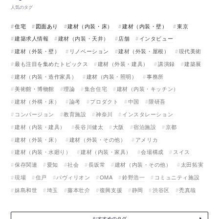
人気のタグ
住宅
図面あり
建材（内装・床）
建材（内装・壁）
東京
建築求人情報
建材（内装・天井）
店舗
インタビュー
建材（外装・壁）
リノベーション
建材（外装・屋根）
現代美術
最も注目を集めたトピックス
建材（外装・建具）
講演録
建築展
建材（内装・造作家具）
建材（内装・照明）
事務所
美術館・博物館
理論
集合住宅
建材（内装・キッチン）
建材（外構・床）
論考
プロダクト
中国
隈研吾
コンバージョン
教育施設
神奈川
インスタレーション
建材（内装・建具）
長谷川健太
大阪
宿泊施設
京都
建材（外装・床）
建材（外装・その他）
アメリカ
建材（内装・水廻り）
建材（内装・家具）
会場構成
スイス
保存関連
愛知
社会
長坂常
建材（内装・その他）
太田拓実
現場
住戸
パヴィリオン
OMA
鈴野浩一
コミュニティ施設
妹島和世
埼玉
藤本壮介
復興支援
静岡
渋谷区
禿真哉
おすすめのタグ