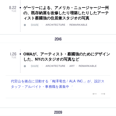
ゲーリーによる、アメリカ・ニュージャージー州
8
.
22
TUE
の、既存納屋を改修したり増築したりしたアーテ
ィスト蔡國強の住居兼スタジオの写真
SHARE
ARCHITECTURE
/
REMARKABLE
2016
OMAが、アーティスト・蔡國強のためにデザイン
1
.
26
TUE
した、NYのスタジオの写真など
SHARE
ARCHITECTURE
/
ART
/
REMARKABLE
古民家を軸に全国で“価値循環の仕組み”を作り、リモートワ
リノベる株式会社が、設計パートナー (業務委託) を募集中
社会への影響力のある建築を手掛け、スタッフ同士で助け合
代官山を拠点に活動する「梅澤竜也 / ALA INC.」が、設計ス
住宅や共同住宅などを手掛け、“合理的でシンプルなデザイ
ーク主体の働き方を実践する「株式会社つぎと」が、設計ス
う環境づくりも行う「E.A.S.T.architects」が、設計スタッフ
タッフ・アルバイト・事務職を募集中
ン”を志向する「PANDA：山本浩三建築設計事務所」が、設
タッフ（経験者・既卒）を募集中
（経験者・既卒・2027年新卒）を募集中
計スタッフ（経験者・既卒・2027年新卒）を募集中
2009