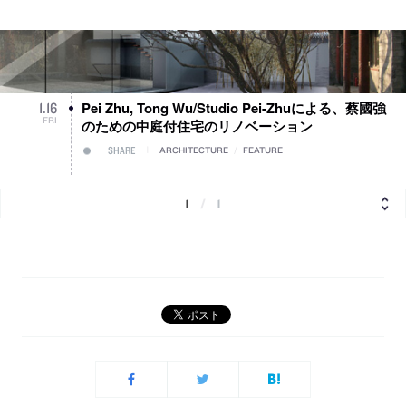
Pei Zhu, Tong Wu/Studio Pei-Zhuによる、蔡國強
1
.
16
FRI
のための中庭付住宅のリノベーション
SHARE
ARCHITECTURE
/
FEATURE
1
/
1