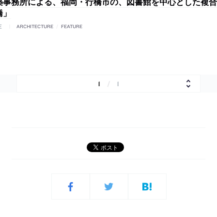
築事務所による、福岡・行橋市の、図書館を中心とした複合
橋」
E
ARCHITECTURE
/
FEATURE
1
/
1