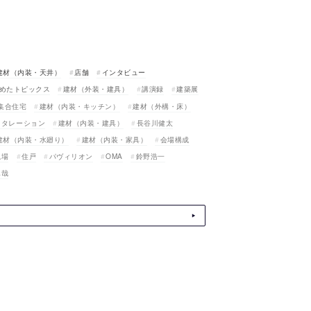
建材（内装・天井）
店舗
インタビュー
めたトピックス
建材（外装・建具）
講演録
建築展
集合住宅
建材（内装・キッチン）
建材（外構・床）
スタレーション
建材（内装・建具）
長谷川健太
建材（内装・水廻り）
建材（内装・家具）
会場構成
現場
住戸
パヴィリオン
OMA
鈴野浩一
真哉