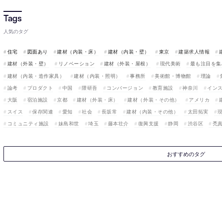
人気のタグ
住宅
図面あり
建材（内装・床）
建材（内装・壁）
東京
建築求人情報
建材（外装・壁）
リノベーション
建材（外装・屋根）
現代美術
最も注目を集
建材（内装・造作家具）
建材（内装・照明）
事務所
美術館・博物館
理論
論考
プロダクト
中国
隈研吾
コンバージョン
教育施設
神奈川
イン
大阪
宿泊施設
京都
建材（外装・床）
建材（外装・その他）
アメリカ
スイス
保存関連
愛知
社会
長坂常
建材（内装・その他）
太田拓実
コミュニティ施設
妹島和世
埼玉
藤本壮介
復興支援
静岡
渋谷区
禿
おすすめのタグ