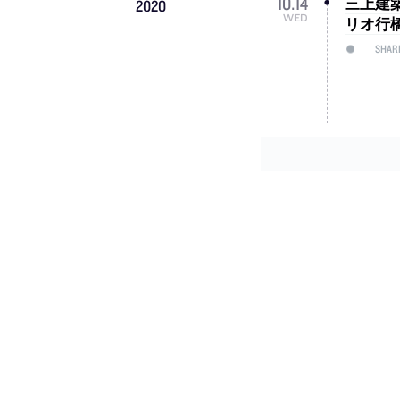
三上建
10
.
14
2020
WED
リオ行
SHAR