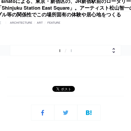
/ sinatoによる、東京・新宿区の、JR新宿駅前のロータリ
hinjuku Station East Square」。アーティスト松山
ブル等の関係性でこの場所固有の体験や居心地をつくる
E
ARCHITECTURE
/
ART
/
FEATURE
1
/
1