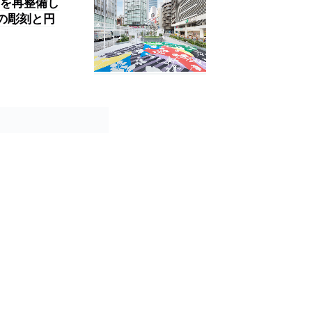
ーを再整備し
智一の彫刻と円