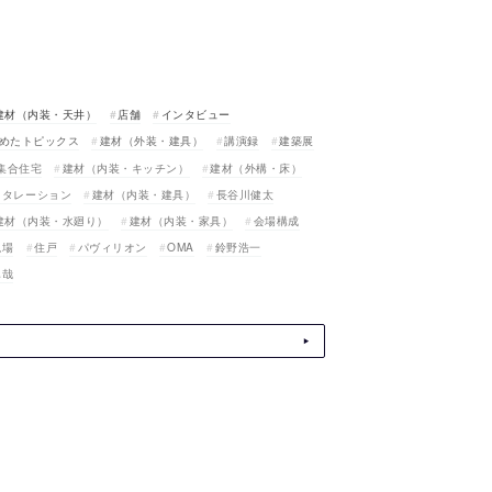
建材（内装・天井）
店舗
インタビュー
めたトピックス
建材（外装・建具）
講演録
建築展
集合住宅
建材（内装・キッチン）
建材（外構・床）
スタレーション
建材（内装・建具）
長谷川健太
建材（内装・水廻り）
建材（内装・家具）
会場構成
現場
住戸
パヴィリオン
OMA
鈴野浩一
真哉