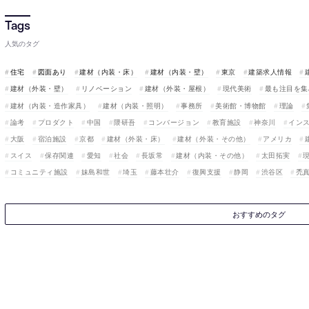
人気のタグ
住宅
図面あり
建材（内装・床）
建材（内装・壁）
東京
建築求人情報
建材（外装・壁）
リノベーション
建材（外装・屋根）
現代美術
最も注目を集
建材（内装・造作家具）
建材（内装・照明）
事務所
美術館・博物館
理論
論考
プロダクト
中国
隈研吾
コンバージョン
教育施設
神奈川
イン
大阪
宿泊施設
京都
建材（外装・床）
建材（外装・その他）
アメリカ
スイス
保存関連
愛知
社会
長坂常
建材（内装・その他）
太田拓実
コミュニティ施設
妹島和世
埼玉
藤本壮介
復興支援
静岡
渋谷区
禿
おすすめのタグ