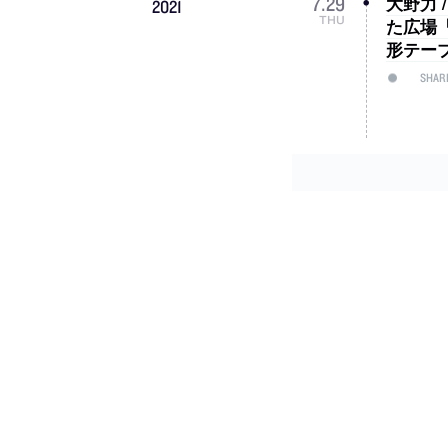
大野力 
7
.
29
2021
THU
た広場「S
形テー
SHAR