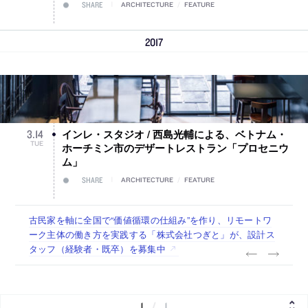
SHARE
ARCHITECTURE
/
FEATURE
2017
インレ・スタジオ / 西島光輔による、ベトナム・
3
.
14
TUE
ホーチミン市のデザートレストラン「プロセニウ
ム」
SHARE
ARCHITECTURE
/
FEATURE
古民家を軸に全国で“価値循環の仕組み”を作り、リモートワ
リノベる株式会社が、設計パートナー (業務委託) を募集中
社会への影響力のある建築を手掛け、スタッフ同士で助け合
代官山を拠点に活動する「梅澤竜也 / ALA INC.」が、設計ス
住宅や共同住宅などを手掛け、“合理的でシンプルなデザイ
ーク主体の働き方を実践する「株式会社つぎと」が、設計ス
う環境づくりも行う「E.A.S.T.architects」が、設計スタッフ
タッフ・アルバイト・事務職を募集中
ン”を志向する「PANDA：山本浩三建築設計事務所」が、設
タッフ（経験者・既卒）を募集中
（経験者・既卒・2027年新卒）を募集中
計スタッフ（経験者・既卒・2027年新卒）を募集中
1
/
1