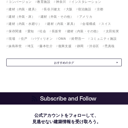
コンバージョン
教育施設
神奈川
インスタレーション
建材（内装・建具）
長谷川健太
大阪
宿泊施設
京都
建材（外装・床）
建材（外装・その他）
アメリカ
建材（内装・水廻り）
建材（内装・家具）
会場構成
スイス
保存関連
愛知
社会
長坂常
建材（内装・その他）
太田拓実
現場
住戸
パヴィリオン
OMA
鈴野浩一
コミュニティ施設
妹島和世
埼玉
藤本壮介
復興支援
静岡
渋谷区
禿真哉
おすすめのタグ
Subscribe and Follow
公式アカウントをフォローして、
見逃せない建築情報を受け取ろう。