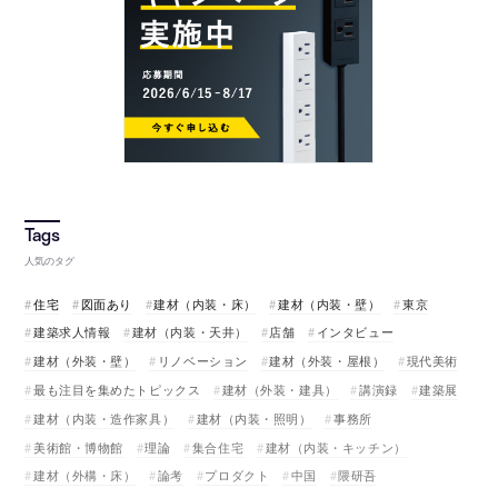
人気のタグ
住宅
図面あり
建材（内装・床）
建材（内装・壁）
東京
建築求人情報
建材（内装・天井）
店舗
インタビュー
建材（外装・壁）
リノベーション
建材（外装・屋根）
現代美術
最も注目を集めたトピックス
建材（外装・建具）
講演録
建築展
建材（内装・造作家具）
建材（内装・照明）
事務所
美術館・博物館
理論
集合住宅
建材（内装・キッチン）
建材（外構・床）
論考
プロダクト
中国
隈研吾