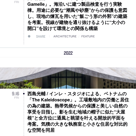
FRI
Gamelle」。海沿いに建つ製品検査を行う実験
棟。用途に必要な“潮風や砂塵”からの保護も意図
し、現地の煉瓦を用いた“飯ごう形の外郭”の建築
を考案。視線が建物を通り抜けるように“大小の
開口”を設けて環境との関係も構築
SHARE
ARCHITECTURE
/
FEATURE
2022
西島光輔 / インレ・スタジオによる、ベトナムの
9
.
16
FRI
「The Kaleidoscope」。工場敷地内の労働と居住
の為の建築。熱帯気候からの保護と美しい自然の
享受を目指し、影を生む地域の帽子に似た“大屋
根”と全方位に通風と眺望を叶える開放的平面を
考案。気積の大きな執務室と小さな住居な対比的
な空間を同居