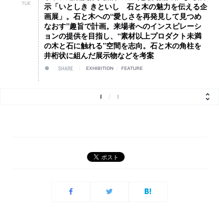
TUE
示「いとしき きといし 石と木の魅力を伝える企
画展」。石と木への“愛しさを再発見して見つめ
なおす”趣旨で計画。来場者へのインスピレーシ
ョンの提供を目指し、“素材以上プロダクト未満
の木と石に触れる”空間を志向。石と木の角柱を
井桁状に組んだ展示物などを考案
SHARE
EXHIBITION
/
FEATURE
1
/
1