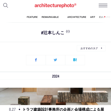
#辻本しんこ
(1)
おすすめのタグ
2024
トラフ建築設計事務所の企画と会場構成による展
8
.
27