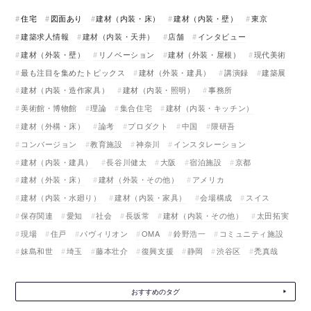
住宅
図面あり
建材（内装・床）
建材（内装・壁）
東京
建築求人情報
建材（内装・天井）
店舗
インタビュー
建材（外装・壁）
リノベーション
建材（外装・屋根）
現代美術
最も注目を集めたトピックス
建材（外装・建具）
講演録
建築展
建材（内装・造作家具）
建材（内装・照明）
事務所
美術館・博物館
理論
集合住宅
建材（内装・キッチン）
建材（外構・床）
論考
プロダクト
中国
隈研吾
コンバージョン
教育施設
神奈川
インスタレーション
建材（内装・建具）
長谷川健太
大阪
宿泊施設
京都
建材（外装・床）
建材（外装・その他）
アメリカ
建材（内装・水廻り）
建材（内装・家具）
会場構成
スイス
保存関連
愛知
社会
長坂常
建材（内装・その他）
太田拓実
現場
住戸
パヴィリオン
OMA
鈴野浩一
コミュニティ施設
妹島和世
埼玉
藤本壮介
復興支援
静岡
渋谷区
禿真哉
おすすめのタグ