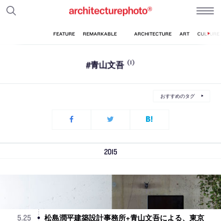
#青山文吾
(1)
おすすめのタグ
2015
松島潤平建築設計事務所+青山文吾による、東京
5
.
25