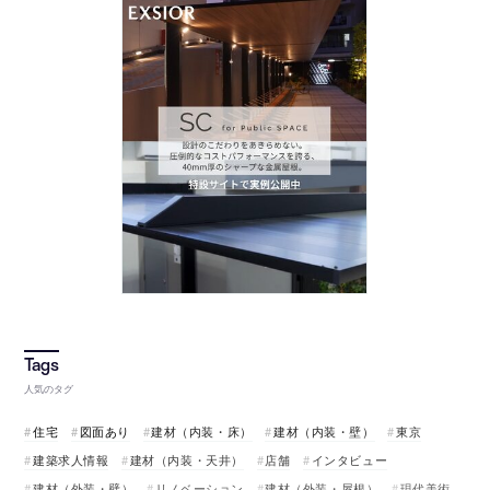
人気のタグ
住宅
図面あり
建材（内装・床）
建材（内装・壁）
東京
建築求人情報
建材（内装・天井）
店舗
インタビュー
建材（外装・壁）
リノベーション
建材（外装・屋根）
現代美術