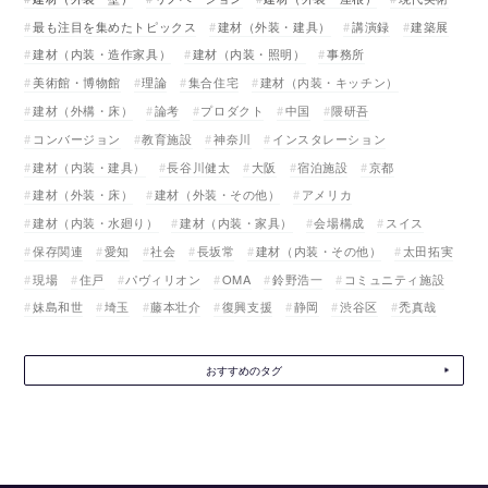
最も注目を集めたトピックス
建材（外装・建具）
講演録
建築展
建材（内装・造作家具）
建材（内装・照明）
事務所
美術館・博物館
理論
集合住宅
建材（内装・キッチン）
建材（外構・床）
論考
プロダクト
中国
隈研吾
コンバージョン
教育施設
神奈川
インスタレーション
建材（内装・建具）
長谷川健太
大阪
宿泊施設
京都
建材（外装・床）
建材（外装・その他）
アメリカ
建材（内装・水廻り）
建材（内装・家具）
会場構成
スイス
保存関連
愛知
社会
長坂常
建材（内装・その他）
太田拓実
現場
住戸
パヴィリオン
OMA
鈴野浩一
コミュニティ施設
妹島和世
埼玉
藤本壮介
復興支援
静岡
渋谷区
禿真哉
おすすめのタグ