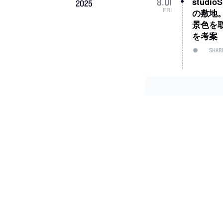
stud
8
.
01
2025
FRI
の敷地
景色を
を考案
SHAR