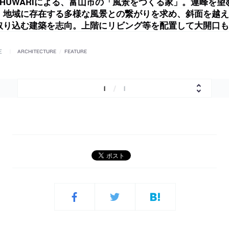
ioSHUWARIによる、富山市の「風景をつくる家」。連峰を
。地域に存在する多様な風景との繋がりを求め、斜面を越え
取り込む建築を志向。上階にリビング等を配置して大開口も
E
ARCHITECTURE
/
FEATURE
1
/
1