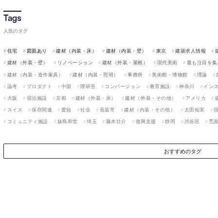
人気のタグ
住宅
図面あり
建材（内装・床）
建材（内装・壁）
東京
建築求人情報
建材（外装・壁）
リノベーション
建材（外装・屋根）
現代美術
最も注目を集
建材（内装・造作家具）
建材（内装・照明）
事務所
美術館・博物館
理論
論考
プロダクト
中国
隈研吾
コンバージョン
教育施設
神奈川
イン
大阪
宿泊施設
京都
建材（外装・床）
建材（外装・その他）
アメリカ
スイス
保存関連
愛知
社会
長坂常
建材（内装・その他）
太田拓実
コミュニティ施設
妹島和世
埼玉
藤本壮介
復興支援
静岡
渋谷区
禿
おすすめのタグ