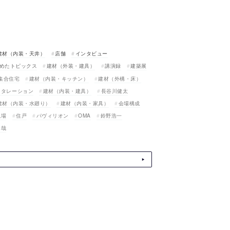
建材（内装・天井）
店舗
インタビュー
めたトピックス
建材（外装・建具）
講演録
建築展
集合住宅
建材（内装・キッチン）
建材（外構・床）
スタレーション
建材（内装・建具）
長谷川健太
建材（内装・水廻り）
建材（内装・家具）
会場構成
現場
住戸
パヴィリオン
OMA
鈴野浩一
真哉