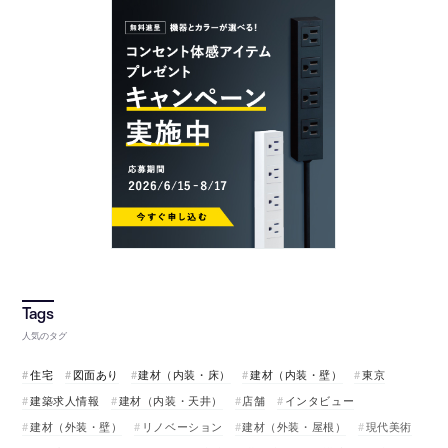
人気のタグ
住宅
図面あり
建材（内装・床）
建材（内装・壁）
東京
建築求人情報
建材（内装・天井）
店舗
インタビュー
建材（外装・壁）
リノベーション
建材（外装・屋根）
現代美術