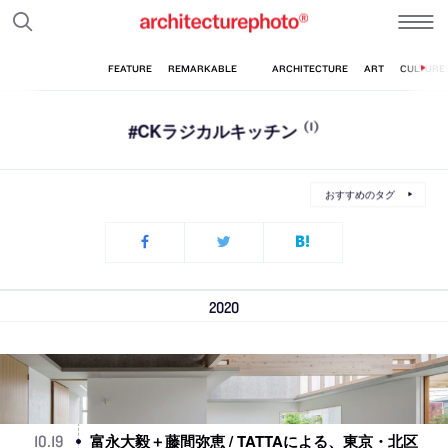
#CKラジカルキッチン
(1)
おすすめのタグ
2020
富永大毅＋藤間弥恵 / TATTAによる、東京・北区
10
.
19