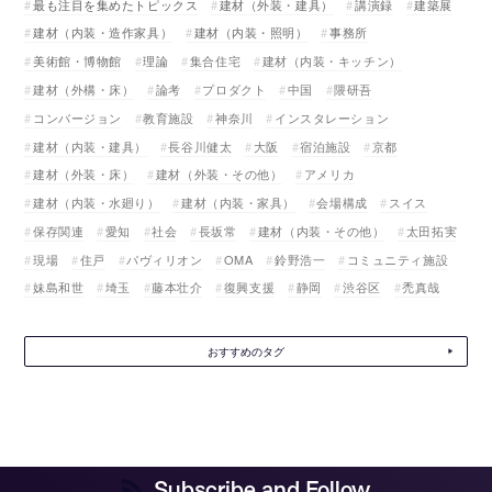
最も注目を集めたトピックス
建材（外装・建具）
講演録
建築展
建材（内装・造作家具）
建材（内装・照明）
事務所
美術館・博物館
理論
集合住宅
建材（内装・キッチン）
建材（外構・床）
論考
プロダクト
中国
隈研吾
コンバージョン
教育施設
神奈川
インスタレーション
建材（内装・建具）
長谷川健太
大阪
宿泊施設
京都
建材（外装・床）
建材（外装・その他）
アメリカ
建材（内装・水廻り）
建材（内装・家具）
会場構成
スイス
保存関連
愛知
社会
長坂常
建材（内装・その他）
太田拓実
現場
住戸
パヴィリオン
OMA
鈴野浩一
コミュニティ施設
妹島和世
埼玉
藤本壮介
復興支援
静岡
渋谷区
禿真哉
おすすめのタグ
Subscribe and Follow