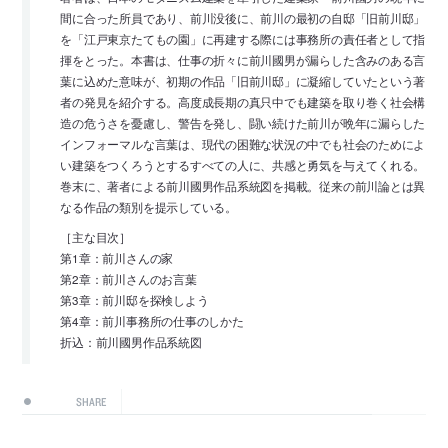
間に合った所員であり、前川没後に、前川の最初の自邸「旧前川邸」
を「江戸東京たてもの園」に再建する際には事務所の責任者として指
揮をとった。本書は、仕事の折々に前川國男が漏らした含みのある言
葉に込めた意味が、初期の作品「旧前川邸」に凝縮していたという著
者の発見を紹介する。高度成長期の真只中でも建築を取り巻く社会構
造の危うさを憂慮し、警告を発し、闘い続けた前川が晩年に漏らした
インフォーマルな言葉は、現代の困難な状況の中でも社会のためによ
い建築をつくろうとするすべての人に、共感と勇気を与えてくれる。
巻末に、著者による前川國男作品系統図を掲載。従来の前川論とは異
なる作品の類別を提示している。
［主な目次］
第1章：前川さんの家
第2章：前川さんのお言葉
第3章：前川邸を探検しよう
第4章：前川事務所の仕事のしかた
折込：前川國男作品系統図
SHARE