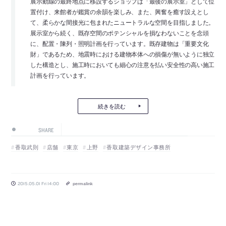
展示動線の最終地点に移設するショップは「最後の展示室」として位
置付け、来館者が鑑賞の余韻を楽しみ、また、興奮を癒す設えとし
て、柔らかな間接光に包まれたニュートラルな空間を目指しました。
展示室から続く、既存空間のポテンシャルを損なわないことを念頭
に、配置・陳列・照明計画を行っています。既存建物は「重要文化
財」であるため、地震時における建物本体への損傷が無いように独立
した構造とし、施工時においても細心の注意を払い安全性の高い施工
計画を行っています。
続きを読む
SHARE
香取武則
店舗
東京
上野
香取建築デザイン事務所
2015.05.01 Fri 14:00
permalink