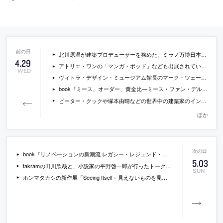
北川原温が建築プロデューサーを務めた、ミラノ万博日本館の写真
4
.
29
アトリエ・ワンの「マンガ・ポッド」なども出展されている、メゾンエルメスでの展覧会「線を聴く」の会場写真
WED
ヴィトラ・デザイン・ミュージアム館長のマーク・ツェーントナーの講演会「デザイン・ミュージアムのこれまでとこれから」が神戸で開催[2015/5/9]
book『ミース、オーダー、黄金比―ミース・ファン・デル・ローエの建築理念を辿る』
ピーター・クックや塚本由晴などの世界中の建築家のインタビュー動画を公開しているサイト「What is architecture?」
ほか
book『リノベーションの新潮流 レガシー・レジェンド・ストーリー』
5
.
03
takramの田川欣哉と、小説家の平野啓一郎が行ったトークセッションの内容
SUN
ホンマタカシの新作展「Seeing Itself－見えないものを見る」が福岡の太宰府天満宮で開催中[-2015/8/30]