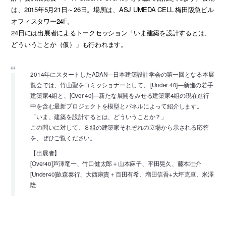
は、2015年5月21日～26日。場所は、ASJ UMEDA CELL 梅田阪急ビル
オフィスタワー24F。
24日には出展者によるトークセッション「いま建築を設計するとは、
どういうことか（仮）」も行われます。
2014年にスタートしたADAN―日本建築設計学会の第一回となる本展
覧会では、竹山聖をコミッショナーとして、 [Under 40]―新進の若手
建築家4組と、[Over 40]―新たな展開をみせる建築家4組の現在進行
中を含む最新プロジェクトを模型とパネルによって紹介します。
「いま、建築を設計するとは、どういうことか？」
この問いに対して、８組の建築家それぞれの立場から示される応答
を、ぜひご覧ください。
【出展者】
[Over40]芦澤竜一、竹口健太郎＋山本麻子、平田晃久、藤本壮介
[Under40]畝森泰行、大西麻貴＋百田有希、増田信吾+大坪克亘、米澤
隆