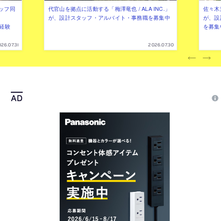
ッフ同
代官山を拠点に活動する「梅澤竜也 / ALA INC.」
佐々木慧
が、設計スタッフ・アルバイト・事務職を募集中
が、設
（経験
を募集
26.07.31
2026.07.30