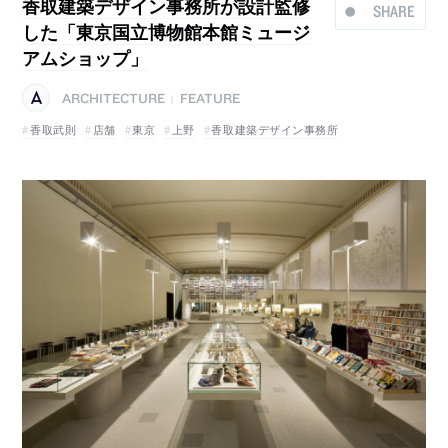
香取建築デザイン事務所が設計監修
SHARE
した「東京国立博物館本館ミュージ
アムショップ」
ARCHITECTURE
FEATURE
|
香取武則
店舗
東京
上野
香取建築デザイン事務所