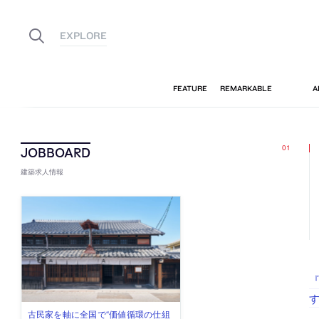
建築求人情報
す
古民家を軸に全国で“価値循環の仕組
リノベる株式会社が、設計パートナ
社会への影響力のある建築を手掛
代官山を拠点に活動する「梅澤竜也 /
住宅や共同住宅などを手掛け、“合理