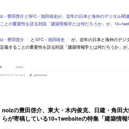
oiz・豊田啓介とSFC・池田靖史が、近年の日本と海外のデジタル
ことの重要性を語る対談「建築情報学とは何だろうか」が、10+1web
oiz・豊田啓介
と
SFC・池田靖史
が、近年の日本と海外のデジ
定義することの重要性を語る対談「建築情報学とは何だろうか」が、10+
SHARE
2017.12.12 Tue 16:17
permalink
noizの豊田啓介、東大・木内俊克、日建・角田
らが寄稿している10+1websiteの特集「建築情