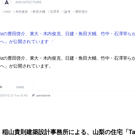
ARCHITECTURE
noiz
木内俊克
角田大輔
石澤宰
論考
豊田啓介
oizの豊田啓介、東大・木内俊克、日建・角田大輔、竹中・石澤宰らが寄稿
学へ」が公開されています
oizの豊田啓介、東大・木内俊克、日建・角田大輔、竹中・石澤宰らが寄稿
学へ」が公開されています。
SHARE
2017.12.12 Tue 15:40
permalink
稲山貴則建築設計事務所による、山梨の住宅「Tab 