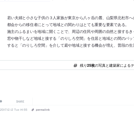
若い夫婦と小さな子供の３人家族が東京から八ヶ岳の麓、山梨県北杜市へ
都会からの移住者にとって地域との関わりはとても重要な要素である。
施主のふるまいを地域に開くことで、周辺の住民や周囲の自然と接するき
窓や物干しなど地域と接する「のりしろ空間」を住居と地域との間のバッ
すると「のりしろ空間」を介して庭や地域と接する機会が増え、普段の生
残り
25枚
の写真と建築家による
SHARE
2017.12.12 Tue 14:55
permalink