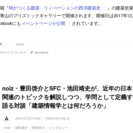
書籍『
時がつくる建築 リノべーションの西洋建築史
』の建築史
青山のプリズミックギャラリーで開催されます。開催日は2017年12
acebookにも
イベントページが公開
されています。
SHARE
2017.12.12 Tue 16:31
permalink
noiz・豊田啓介とSFC・池田靖史が、近年の日
関連のトピックを解説しつつ、学問として定義す
語る対談「建築情報学とは何だろうか」
ARCHITECTURE
|
REMARKABLE
noiz
池田靖史
豊田啓介
インタビュー