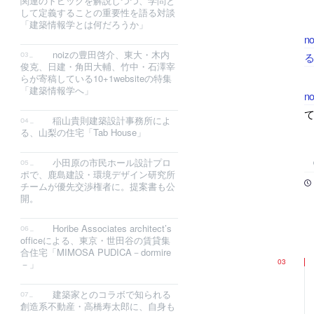
関連のトピックを解説しつつ、学問と
して定義することの重要性を語る対談
「建築情報学とは何だろうか」
n
noizの豊田啓介、東大・木内
る
俊克、日建・角田大輔、竹中・石澤宰
らが寄稿している10+1websiteの特集
「建築情報学へ」
n
て
稲山貴則建築設計事務所によ
る、山梨の住宅「Tab House」
小田原の市民ホール設計プロ
ポで、鹿島建設・環境デザイン研究所
チームが優先交渉権者に。提案書も公
開。
Horibe Associates architect’s
officeによる、東京・世田谷の賃貸集
合住宅「MIMOSA PUDICA－dormire
－」
建築家とのコラボで知られる
創造系不動産・高橋寿太郎に、自身も