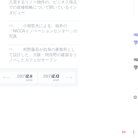
入居するリノベ物件の、ビジネス視点
での改修戦略について聞いているイン
タビュー
小堀哲夫による、福井の
「NICCAイノベーションセンター」の
n
写真
村野藤吾が自身の事務所とし
て設計した、大阪・阿倍野の建築をリ
n
ノベしたカフェがオープン
2017
.
12
.
11
2017
.
12
.
13
MON
WED