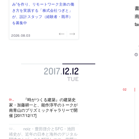
み”を作り、リモートワーク主体の働
ー (業務委託) を募集中
け、スタッフ同士で助け合う環境づ
ALA INC.」が、設計スタッフ・アル
的でシンプルなデザイン”を志向する
き方を実践する「株式会社つぎと」
くりも行う「E.A.S.T.architects」
バイト・事務職を募集中
「PANDA：山本浩三建築設計事務
南
が、設計スタッフ（経験者・既卒）
が、設計スタッフ（経験者・既卒・
所」が、設計スタッフ（経験者・既
を募集中
2027年新卒）を募集中
卒・2027年新卒）を募集中
f
2026.08.03
2026.08.03
2026.07.31
2026.07.30
2026.07.29
2017
.
12
.
12
TUE
『時がつくる建築』の建築史
家・加藤耕一と、能作淳平のトークが
南青山のプリズミックギャラリーで開
催 [2017/12/17]
noiz・豊田啓介とSFC・池田
靖史が、近年の日本と海外のデジタル