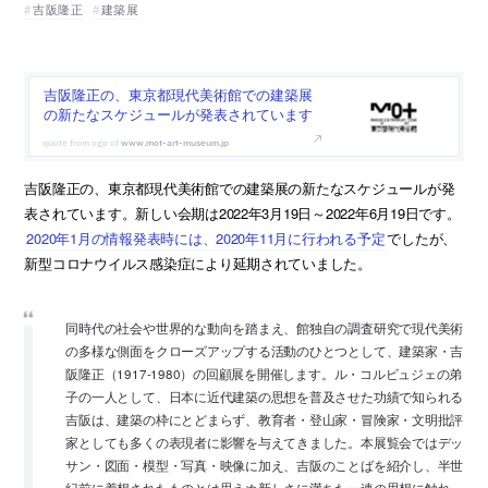
吉阪隆正
建築展
吉阪隆正の、東京都現代美術館での建築展
の新たなスケジュールが発表されています
www.mot-art-museum.jp
吉阪隆正の、東京都現代美術館での建築展の新たなスケジュールが発
表されています。新しい会期は2022年3月19日～2022年6月19日です。
2020年1月の情報発表時には、2020年11月に行われる予定
でしたが、
新型コロナウイルス感染症により延期されていました。
同時代の社会や世界的な動向を踏まえ、館独自の調査研究で現代美術
の多様な側面をクローズアップする活動のひとつとして、建築家・吉
阪隆正（1917-1980）の回顧展を開催します。ル・コルビュジェの弟
子の一人として、日本に近代建築の思想を普及させた功績で知られる
吉阪は、建築の枠にとどまらず、教育者・登山家・冒険家・文明批評
家としても多くの表現者に影響を与えてきました。本展覧会ではデッ
サン・図面・模型・写真・映像に加え、吉阪のことばを紹介し、半世
紀前に着想されたものとは思えぬ新しさに満ちた一連の思想に触れ、