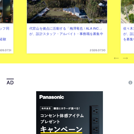
ッフ同
代官山を拠点に活動する「梅澤竜也 / ALA INC.」
佐々木慧
が、設計スタッフ・アルバイト・事務職を募集中
が、設
（経験
を募集
26.07.31
2026.07.30