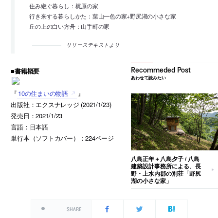
住み継ぐ暮らし：梶原の家
行き来する暮らしかた：葉山一色の家+野尻湖の小さな家
丘の上の白い方舟：山手町の家
リリーステキストより
■書籍概要
あわせて読みたい
『
10の住まいの物語
』
出版社：エクスナレッジ (2021/1/23)
発売日：2021/1/23
言語：日本語
単行本（ソフトカバー）：224ページ
八島正年＋八島夕子 / 八島
建築設計事務所による、長
野・上水内郡の別荘「野尻
湖の小さな家」
SHARE