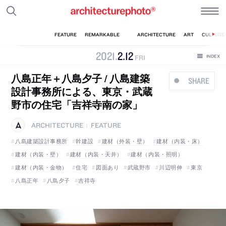
2021
.
2
.
12
FRI
八島正年＋八島夕子 / 八島建築
SHARE
設計事務所による、東京・武蔵
野市の住宅「吉祥寺南の家」
ARCHITECTURE
FEATURE
|
八島建築設計事務所
幹建設
建材（外装・壁）
建材（内装・床）
建材（内装・壁）
建材（内装・天井）
建材（内装・照明）
建材（内装・金物）
住宅
図面あり
武蔵野市
川辺明伸
東京
八島正年
八島夕子
吉祥寺