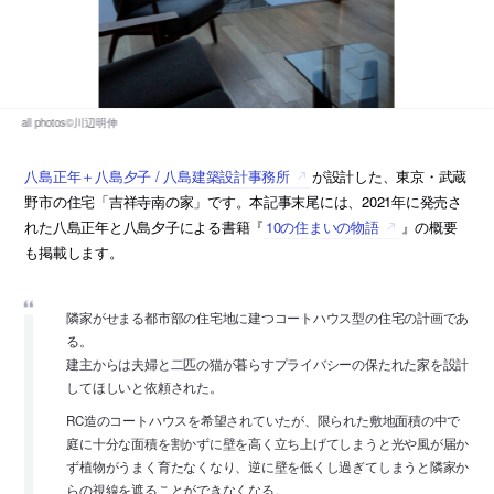
八島正年＋八島夕子 / 八島建築設計事務所
が設計した、東京・武蔵
野市の住宅「吉祥寺南の家」です。本記事末尾には、2021年に発売さ
れた八島正年と八島夕子による書籍『
10の住まいの物語
』の概要
も掲載します。
隣家がせまる都市部の住宅地に建つコートハウス型の住宅の計画であ
る。
建主からは夫婦と二匹の猫が暮らすプライバシーの保たれた家を設計
してほしいと依頼された。
RC造のコートハウスを希望されていたが、限られた敷地面積の中で
庭に十分な面積を割かずに壁を高く立ち上げてしまうと光や風が届か
ず植物がうまく育たなくなり、逆に壁を低くし過ぎてしまうと隣家か
らの視線を遮ることができなくなる。