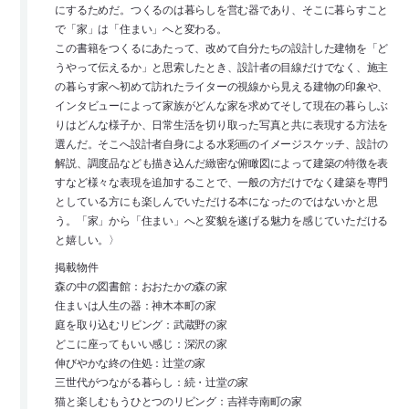
にするためだ。つくるのは暮らしを営む器であり、そこに暮らすこと
で「家」は「住まい」へと変わる。
この書籍をつくるにあたって、改めて自分たちの設計した建物を「ど
うやって伝えるか」と思索したとき、設計者の目線だけでなく、施主
の暮らす家へ初めて訪れたライターの視線から見える建物の印象や、
インタビューによって家族がどんな家を求めてそして現在の暮らしぶ
りはどんな様子か、日常生活を切り取った写真と共に表現する方法を
選んだ。そこへ設計者自身による水彩画のイメージスケッチ、設計の
解説、調度品なども描き込んだ緻密な俯瞰図によって建築の特徴を表
すなど様々な表現を追加することで、一般の方だけでなく建築を専門
としている方にも楽しんでいただける本になったのではないかと思
う。「家」から「住まい」へと変貌を遂げる魅力を感じていただける
と嬉しい。〉
掲載物件
森の中の図書館：おおたかの森の家
住まいは人生の器：神木本町の家
庭を取り込むリビング：武蔵野の家
どこに座ってもいい感じ：深沢の家
伸びやかな終の住処：辻堂の家
三世代がつながる暮らし：続・辻堂の家
猫と楽しむもうひとつのリビング：吉祥寺南町の家