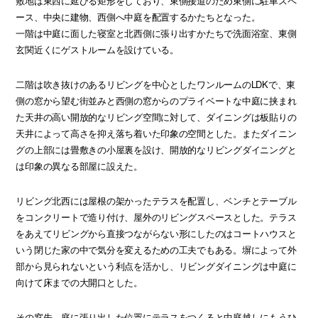
敷地は東西に延びる矩形をしており、東側接道のため東側に駐車スペ
ース、中央に建物、西側へ中庭を配置するかたちとなった。
一階は中庭に面した寝室と北西側に張り出すかたちで洗面浴室、東側
玄関近くにゲストルームを設けている。
二階は吹き抜けのあるリビングを中心としたワンルームのLDKで、東
側の窓から望む街並みと西側の窓からのプライベートな中庭に挟まれ
た天井の高い開放的なリビング空間に対して、ダイニングは板貼りの
天井によって高さを抑え落ち着いた印象の空間とした。またダイニン
グの上部には畳敷きの小屋裏を設け、開放的なリビングダイニングと
は印象の異なる部屋に設えた。
リビング北西には屋根の架かったテラスを配置し、ベンチとテーブル
をコンクリートで造り付け、屋外のリビングスペースとした。テラス
をあえてリビングから直接つながらない形にしたのはコートハウスと
いう閉じた家の中で気分を変えるための工夫でもある。塀によって外
部から見られないという利点を活かし、リビングダイニングは中庭に
向けて床までの大開口とした。
その窓先、庭に張り出した位置にテラスをつくると中庭越しにもうひ