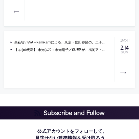
矢萩智 / SYA＋kamikamiによる、東京・世田谷区の、二子玉川 蔦屋家電内に設置された商品展示の為のパヴィリオン「ツリーポン」
2
.
14
【ap job更新】 末光弘和＋末光陽子／SUEP.が、福岡アトリエと東京アトリエでの設計スタッフを募集中
SUN
Subscribe and Follow
公式アカウントをフォローして、
見逃せない建築情報を受け取ろう。