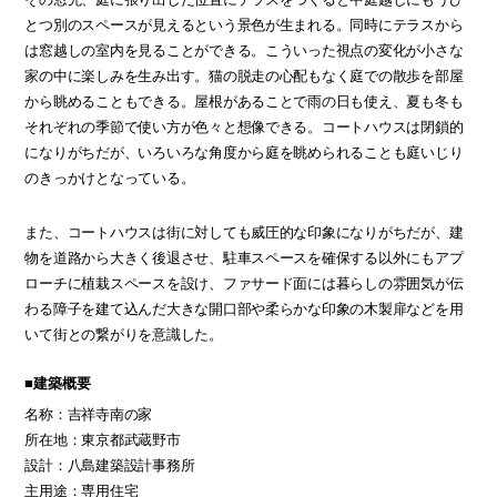
とつ別のスペースが見えるという景色が生まれる。同時にテラスから
は窓越しの室内を見ることができる。こういった視点の変化が小さな
家の中に楽しみを生み出す。猫の脱走の心配もなく庭での散歩を部屋
から眺めることもできる。屋根があることで雨の日も使え、夏も冬も
それぞれの季節で使い方が色々と想像できる。コートハウスは閉鎖的
になりがちだが、いろいろな角度から庭を眺められることも庭いじり
のきっかけとなっている。
また、コートハウスは街に対しても威圧的な印象になりがちだが、建
物を道路から大きく後退させ、駐車スペースを確保する以外にもアプ
ローチに植栽スペースを設け、ファサード面には暮らしの雰囲気が伝
わる障子を建て込んだ大きな開口部や柔らかな印象の木製扉などを用
いて街との繋がりを意識した。
■建築概要
名称：吉祥寺南の家
所在地：東京都武蔵野市
設計：八島建築設計事務所
主用途：専用住宅