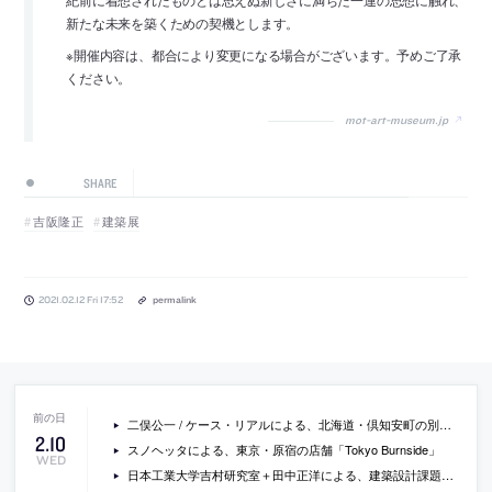
新たな未来を築くための契機とします。
※開催内容は、都合により変更になる場合がございます。予めご了承
ください。
mot-art-museum.jp
SHARE
吉阪隆正
建築展
2021.02.12 Fri 17:52
permalink
二俣公一 / ケース・リアルによる、北海道・倶知安町の別荘「CHALET W」
2
.
10
スノヘッタによる、東京・原宿の店舗「Tokyo Burnside」
WED
日本工業大学吉村研究室＋田中正洋による、建築設計課題の導入として企画された、シークエンス模型ワークショップ「ビー玉ビルディング」