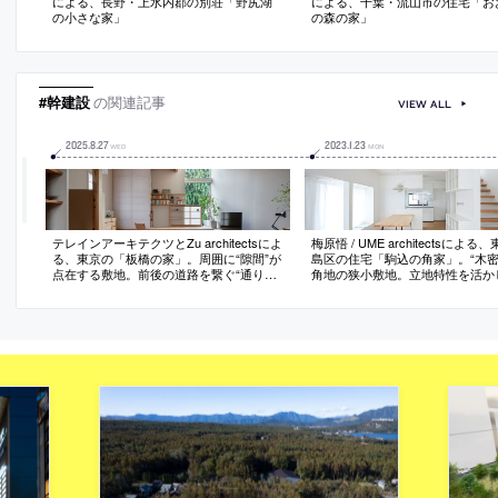
による、長野・上水内郡の別荘「野尻湖
による、千葉・流山市の住宅「お
の小さな家」
の森の家」
#幹建設
の関連記事
VIEW ALL
2025
.
8
.
27
2023
.
1
.
23
WED
MON
テレインアーキテクツとZu architectsによ
梅原悟 / UME architectsによる
る、東京の「板橋の家」。周囲に“隙間”が
島区の住宅「駒込の角家」。“木密
点在する敷地。前後の道路を繋ぐ“通り土
角地の狭小敷地。立地特性を活か
間”を持ち、大らかな開口部と内外の距離
適な空間を目指し、LDKを2階に
を調整する厚みのある緩衝空間を備えた
て“視界が遠くに伸びる”開口部を
建築を考案。様々な“小さな積層”で人や環
段を取り込み壁と天井を押し出し
境との関係を豊かなものに変える
れた中で“広さ”を追求