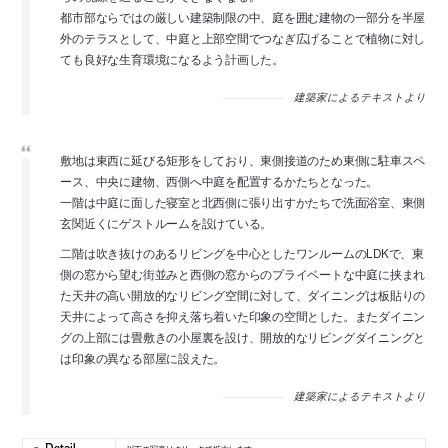
都市部ならではの厳しい建築制限の中、庭を囲む建物の一部分を半屋
外のテラスとして、中庭と上部空間でつなぎ広げることで植物に対し
ても良好な生育環境になるよう計画した。
建築家によるテキストより
敷地は東西に延びる矩形をしており、東側接道のため東側に駐車スペ
ース、中央に建物、西側へ中庭を配置するかたちとなった。
一階は中庭に面した寝室と北西側に張り出すかたちで洗面浴室、東側
玄関近くにゲストルームを設けている。
二階は吹き抜けのあるリビングを中心としたワンルームのLDKで、東
側の窓から望む街並みと西側の窓からのプライベートな中庭に挟まれ
た天井の高い開放的なリビング空間に対して、ダイニングは板貼りの
天井によって高さを抑え落ち着いた印象の空間とした。またダイニン
グの上部には畳敷きの小屋裏を設け、開放的なリビングダイニングと
は印象の異なる部屋に設えた。
建築家によるテキストより