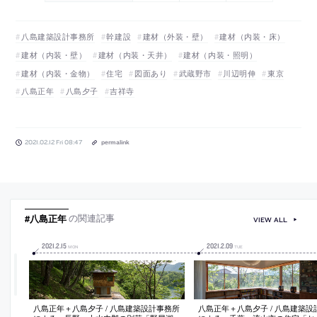
八島建築設計事務所
幹建設
建材（外装・壁）
建材（内装・床）
建材（内装・壁）
建材（内装・天井）
建材（内装・照明）
建材（内装・金物）
住宅
図面あり
武蔵野市
川辺明伸
東京
八島正年
八島夕子
吉祥寺
2021.02.12 Fri 08:47
permalink
#八島正年
の関連記事
VIEW ALL
2021
.
2
.
15
2021
.
2
.
09
MON
TUE
八島正年＋八島夕子 / 八島建築設計事務所
八島正年＋八島夕子 / 八島建築設