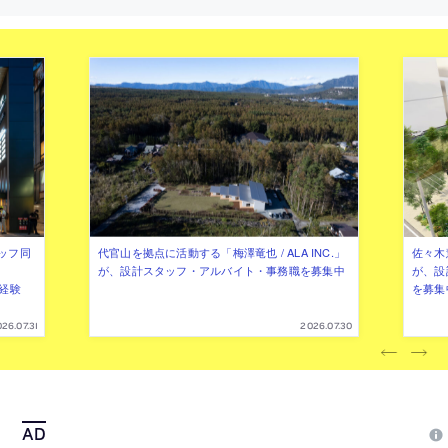
ッフ同
代官山を拠点に活動する「梅澤竜也 / ALA INC.」
佐々木慧
が、設計スタッフ・アルバイト・事務職を募集中
が、設
（経験
を募集
26.07.31
2026.07.30