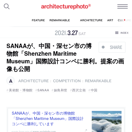
2021
.
3
.
27
SAT
SANAAが、中国・深セン市の博
SHARE
物館「Shenzhen Maritime
Museum」国際設計コンペに勝利。提案の画
像も公開
ARCHITECTURE
COMPETITION
REMARKABLE
|
|
美術館・博物館
SANAA
妹島和世
西沢立衛
中国
SANAAが、中国・深セン市の博物館
「Shenzhen Maritime Museum」国際設計
コンペに勝利しています
www.archdaily.com