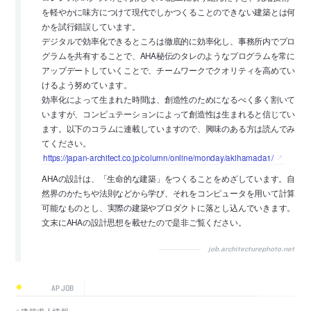
を軽やかに味方につけて現代でしかつくることのできない建築とは何
かを試行錯誤しています。
デジタルで効率化できるところは徹底的に効率化し、事務所内でプロ
グラムを共有することで、AHA秘伝のタレのようなプログラムを常に
アップデートしていくことで、チームワークでクオリティを高めてい
けるよう努めています。
効率化によって生まれた時間は、創造性のためになるべく多く割いて
いますが、コンピュテーションによって創造性は生まれると信じてい
ます。以下のコラムに連載していますので、興味のある方は読んでみ
てください。
https://japan-architect.co.jp/column/online/monday/akihamada1/
AHAの設計は、「生命的な建築」をつくることをめざしています。自
然界のかたちや法則などから学び、それをコンピュータを用いて計算
可能なものとし、実際の建築やプロダクトに落とし込んでいきます。
文末にAHAの設計思想を載せたので是非ご覧ください。
job.architecturephoto.net
AP JOB