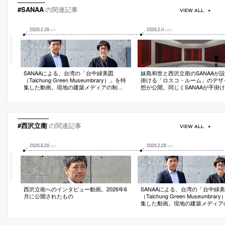
#SANAA
の関連記事
VIEW ALL
2026
.
2
.
28
2026
.
2
.
11
SAT
WED
SANAAによる、台湾の「台中緑美図
妹島和世と西沢立衛のSANAAが
（Taichung Green Museumbrary）」を特
掛ける「ロスコ・ルーム」のデザ
集した動画。現地の建築メディアの制作
想が公開。同じくSANAAが手掛
で2026年2月に公開されたもの
際文化会館の新西館の地下に常設
としてつくられる
#西沢立衛
の関連記事
VIEW ALL
2026
.
6
.
20
2026
.
2
.
28
SAT
SAT
西沢立衛へのインタビュー動画。2026年6
SANAAによる、台湾の「台中緑
月に公開されたもの
（Taichung Green Museumbra
集した動画。現地の建築メディア
で2026年2月に公開されたもの