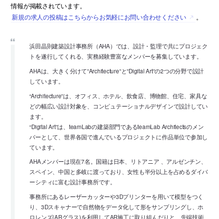
情報が掲載されています。
新規の求人の投稿はこちらからお気軽にお問い合わせください
。
浜田晶則建築設計事務所（AHA）では、設計・監理で共にプロジェク
トを遂行してくれる、実務経験豊富なメンバーを募集しています。
AHAは、大きく分けて”Architecture”と”Digital Art”の2つの分野で設計
しています。
“Architecture”は、オフィス、ホテル、飲食店、博物館、住宅、家具な
どの幅広い設計対象を、コンピュテーショナルデザインで設計してい
ます。
“Digital Art”は、teamLabの建築部門であるteamLab Architectsのメン
バーとして、世界各国で進んでいるプロジェクトに作品単位で参加し
ています。
AHAメンバーは現在7名。国籍は日本、リトアニア 、アルゼンチン、
スペイン、中国と多岐に渡っており、女性も半分以上を占めるダイバ
ーシティに富む設計事務所です。
事務所にあるレーザーカッターや3Dプリンターを用いて模型をつく
り、3Dスキャナーで自然物をデータ化して形をサンプリングし、ホ
ロレンズ(ARグラス)を利用してAR施工に取り組んだりと、先端技術