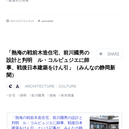
建築求人情報
2021.03.27 Sat 18:23
permalink
「熱海の戦前木造住宅、前川國男の
SHARE
設計と判明 ル・コルビュジエに師
事、戦後日本建築をけん引」（みんなの静岡新
聞）
ARCHITECTURE
CULTURE
|
住宅
静岡
前川國男
熱海
保存関連
「熱海の戦前木造住宅、前川國男の設計と
判明 ル・コルビュジエに師事、戦後日本
建築をけん引」という記事が、みんなの静