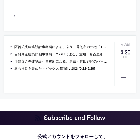
阿曽芙実建築設計事務所による、奈良・香芝市の住宅「TO…」
3
.
30
吉村真基建築計画事務所｜MYAOによる、愛知・名古屋市の住宅「駒場町の家」
TUE
小野寺匠吾建築設計事務所による、東京・世田谷区のパーソナルジム「THE REAL」
最も注目を集めたトピックス [期間：2021/3/22-3/28]
Subscribe and Follow
公式アカウントをフォローして、