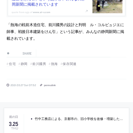
岡新聞に掲載されています
www.at-s.com
「熱海の戦前木造住宅、前川國男の設計と判明 ル・コルビュジエに
師事、戦後日本建築をけん引」という記事が、みんなの静岡新聞に掲
載されています。
SHARE
住宅
静岡
前川國男
熱海
保存関連
2021.03.27 Sat 07:52
permalink
竹中工務店による、京都市の、旧小学校を改修・増築した複合施設「立誠ガーデン ヒューリック京都」
3
.
25
THU