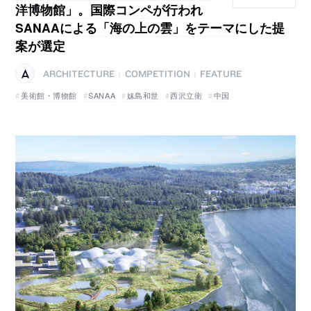
洋博物館」。国際コンペが行われ
SANAAによる「海の上の雲」をテーマにした提
案が選定
ARCHITECTURE
COMPETITION
FEATURE
|
|
美術館・博物館
SANAA
妹島和世
西沢立衛
中国