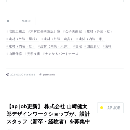
SHARE
増田工務店
木村佳央構造設計室
金子美由紀
建材（外装・壁）
建材（外装・屋根）
建材（外装・建具）
建材（内装・床）
建材（内装・壁）
建材（内装・天井）
住宅
図面あり
宮崎
山田伸彦
見学友宙
ナカサ＆パートナーズ
2021.03.30 Tue 17:55
permalink
【ap job更新】 株式会社 山﨑健太
AP JOB
郎デザインワークショップが、設計
スタッフ（新卒・経験者）を募集中