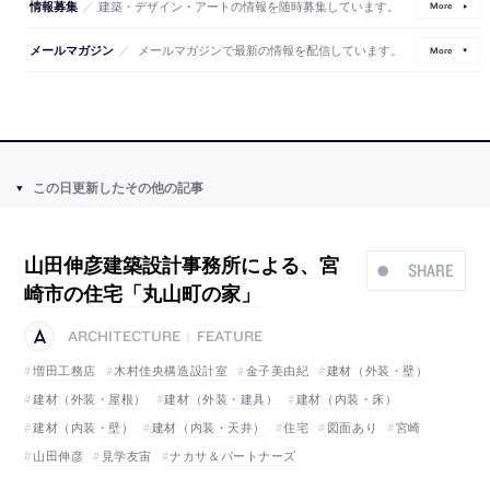
／
建築・デザイン・アートの情報を随時募集しています。
情報募集
More
／
メールマガジンで最新の情報を配信しています。
メールマガジン
More
この日更新したその他の記事
山田伸彦建築設計事務所による、宮
SHARE
崎市の住宅「丸山町の家」
ARCHITECTURE
FEATURE
|
増田工務店
木村佳央構造設計室
金子美由紀
建材（外装・壁）
建材（外装・屋根）
建材（外装・建具）
建材（内装・床）
建材（内装・壁）
建材（内装・天井）
住宅
図面あり
宮崎
山田伸彦
見学友宙
ナカサ＆パートナーズ