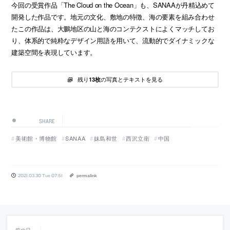
今回の受賞作品「The Cloud on the Ocean」も、SANAAが丹精込めて
開発した作品です。地元の文化、敷地の特徴、海の要素を組み合わせ
たこの作品は、大鵬地区の山と海のコンテクストによくマッチしてお
り、体系的で純粋なデザイン用語を用いて、流動的でダイナミックな
建築空間を表現しています。
残り
の写真とテキストを見る
13枚
SHARE
美術館・博物館
SANAA
妹島和世
西沢立衛
中国
2021.03.30 Tue 07:51
permalink