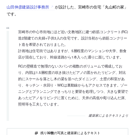
山田伸彦建築設計事務所
が設計した、宮崎市の住宅「丸山町の家」
です。
宮崎市の中心市街地にほど近い文教地区に建つ鉄筋コンクリート(RC)
造2階建ての夫婦+子供3人の住宅です。設計当初から鉄筋コンクリー
ト造を希望されておりました。
計画地は住宅街ではありますが、5層程度のマンションや大学、飲食
店が混在しており、幹線道路から1本入った通りに面しています。
RCの壁構造で無理のないスパンの複数のボリュームで構成してお
り、内部は1.5層程度の吹き抜けたピアノの置かれたリビング、対比
的にスケールを落とし木の梁を並べたダイニング、土壁の和室があ
り、キッチン・水回り・WICは裏動線からもアクセスできます。ゾー
ニングとプランニングできっちりと要望を処理しつつ、大きな要望で
あったピアノをリビングに置くために、天井の高低や彫り込んだ床、
照明等を工夫しています。
建築家によるテキストより
残り
の写真と建築家によるテキスト
32枚