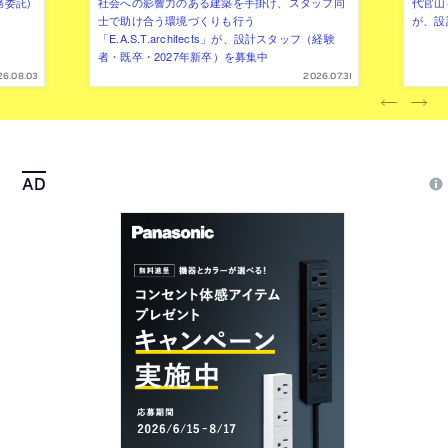
務委託)
社会への影響力のある建築を手掛け、スタッフ同
代官山を
士で助け合う環境づくりも行う
が、設
「E.A.S.T.architects」が、設計スタッフ（経験
者・既卒・2027年新卒）を募集中
26.08.03
2026.07.31