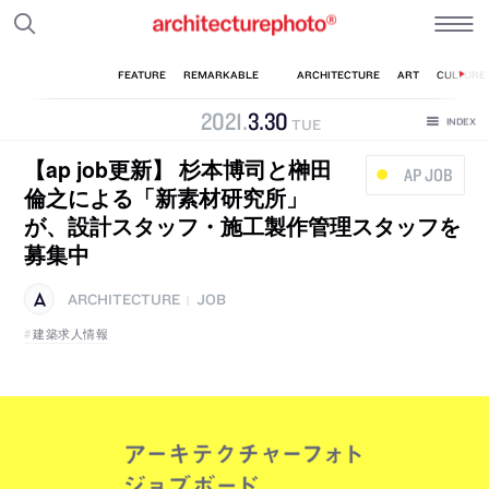
2021
.
3
.
30
TUE
【ap job更新】 杉本博司と榊田
AP JOB
倫之による「新素材研究所」
が、設計スタッフ・施工製作管理スタッフを
募集中
ARCHITECTURE
JOB
|
建築求人情報