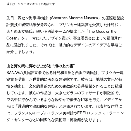
以下は、リリーステキストの翻訳です
先日、深セン海事博物館（Shenzhen Maritime Museum）の国際建築設
計競技の審査結果が発表され、プリツカー建築賞を受賞した妹島和世
氏と西沢立衛氏が率いる設計チームが提出した「The Cloud on the
Ocean」をテーマにしたデザイン案が、審査委員会によって最優秀作
品に選ばれました。それでは、魅力的なデザインのアイデアを早速ご
紹介しましょう。
山と海の間に浮かび上がる “海の上の雲”
SANAAの共同設立者である妹島和世氏と西沢立衛氏は、プリツカー建
築賞を受賞した世界的に著名な建築家です。彼らは、地域の文化的特
性を抽出し、文化的目的のための象徴的な公共建築を作ることに精通
しています。彼らの作品は、大きなガラスのファサードが特徴的で、
空気中に浮かんでいるような軽やかで優美な印象を与え、メディアか
らは「透過的で流動的な建築」と評価されています。代表的な作品に
は、フランスのルーブル・ランス美術館やEPFLロレックス・ラーニン
グ・センターなどの国際的な美術館・博物館があります。