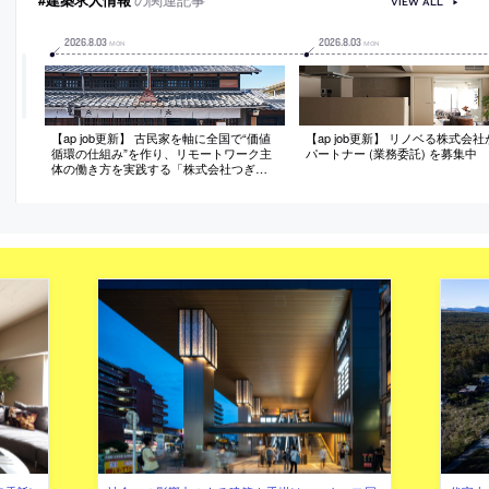
VIEW ALL
2026
.
8
.
03
2026
.
8
.
03
MON
MON
【ap job更新】 古民家を軸に全国で“価値
【ap job更新】 リノベる株式会
循環の仕組み”を作り、リモートワーク主
パートナー (業務委託) を募集中
体の働き方を実践する「株式会社つぎ
と」が、設計スタッフ（経験者・既卒）
を募集中