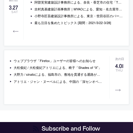
阿曽芙実建築設計事務所による、奈良・香芝市の住宅「TO…」
3
.
27
吉村真基建築計画事務所｜MYAOによる、愛知・名古屋市の住宅「駒場町の家」
SAT
小野寺匠吾建築設計事務所による、東京・世田谷区のパーソナルジム「THE REAL」
最も注目を集めたトピックス [期間：2021/3/22-3/28]
ウェブブラウザ「Firefox」ユーザーの皆様へのお知らせ
4
.
01
大松俊紀 / 大松俊紀アトリエによる、椅子「Shades of “X”」
THU
大野力 / sinatoによる、福島市の、敷地を貫通する通路が地域にも寄与する果物店兼飲食店「aoki / fruits peaks Fukushima」
アトリエ・ジャン・ヌーベルによる、中国の「深センオペラハウス」。国際設計コンペが行われ「海の光」をテーマにした本提案が1等に選定
Subscribe and Follow