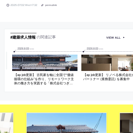
2025.07.02 Wed 17:32
permalink
#建築求人情報
の関連記事
VIEW ALL
2026
.
8
.
03
2026
.
8
.
03
MON
MON
【ap job更新】 古民家を軸に全国で“価値
【ap job更新】 リノベる株式会
循環の仕組み”を作り、リモートワーク主
パートナー (業務委託) を募集中
体の働き方を実践する「株式会社つぎ
と」が、設計スタッフ（経験者・既卒）
を募集中