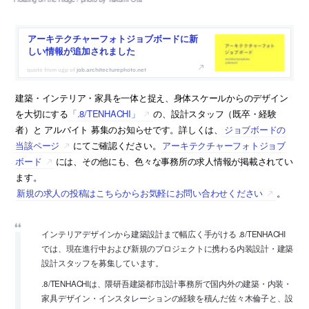
アーキテクチャーフォトジョブボードに新
しい情報が追加されました
job.architecturephoto.net
建築・インテリア・家具を一体と捉え、身体スケールからのデザイン
を大切にする
「.8/TENHACHI」
の、設計スタッフ（既卒・経験
者）と アルバイト 募集のお知らせです。詳しくは、
ジョブボードの
当該ページ
にてご確認ください。
アーキテクチャーフォトジョブ
ボード
には、その他にも、色々な事務所の求人情報が掲載されてい
ます。
新規の求人の投稿はこちらからお気軽にお問い合わせください
。
インテリアデザインから建築設計まで幅広く手がける .8/TENHACHI
では、現在進行中および新規のプロジェクトに携わる内装設計・建築
設計スタッフを募集しています。
.8/TENHACHIは、隈研吾建築都市設計事務所で国内外の建築・内装・
家具デザイン・インスタレーションの経験を積んだ佐々木倫子と、設