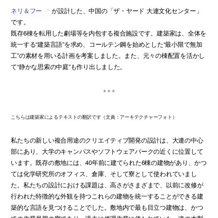
ネリ＆フー
が設計した、中国の「ザ・ヤード 大連文化センター」
です。
既存6棟を転用した劇場等を内包する複合施設です。建築家は、全体を
統一する“建築言語”を求め、コールテン鋼を始めとした“最小限で無加
工”の素材を用いる計画を考案しました。また、元々の棟配置を活かし
て“静かな思索の中庭”も作り出しました。
こちらは建築家によるテキストの翻訳です（文責：アーキテクチャーフォト）
私たちの新しい複合用途のクリエイティブ開発の設計は、大連の中心
部にあり、大学のキャンパスやソフトウェアパークの近くに位置して
います。既存の敷地には、40年前に建てられた6棟の建物があり、かつ
ては化学研究所のオフィス、倉庫、そして寮として使われていまし
た。私たちの設計における課題は、高さがさまざまで、以前に改修が
行われた特徴的な外観を持つこれらの建物を統一することができる建
築的な言語を見つけることでした。敷地内で最も目立つ建物は、かつ