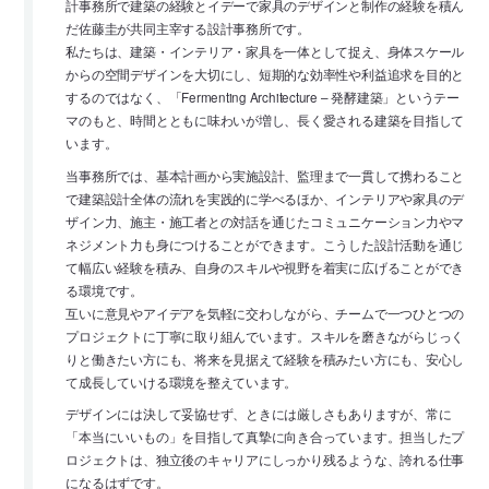
計事務所で建築の経験とイデーで家具のデザインと制作の経験を積ん
だ佐藤圭が共同主宰する設計事務所です。
私たちは、建築・インテリア・家具を一体として捉え、身体スケール
からの空間デザインを大切にし、短期的な効率性や利益追求を目的と
するのではなく、「Fermenting Architecture – 発酵建築」というテー
マのもと、時間とともに味わいが増し、長く愛される建築を目指して
います。
当事務所では、基本計画から実施設計、監理まで一貫して携わること
で建築設計全体の流れを実践的に学べるほか、インテリアや家具のデ
ザイン力、施主・施工者との対話を通じたコミュニケーション力やマ
ネジメント力も身につけることができます。こうした設計活動を通じ
て幅広い経験を積み、自身のスキルや視野を着実に広げることができ
る環境です。
互いに意見やアイデアを気軽に交わしながら、チームで一つひとつの
プロジェクトに丁寧に取り組んでいます。スキルを磨きながらじっく
りと働きたい方にも、将来を見据えて経験を積みたい方にも、安心し
て成長していける環境を整えています。
デザインには決して妥協せず、ときには厳しさもありますが、常に
「本当にいいもの」を目指して真摯に向き合っています。担当したプ
ロジェクトは、独立後のキャリアにしっかり残るような、誇れる仕事
になるはずです。