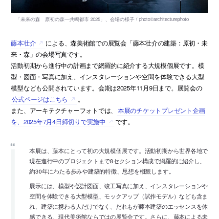
藤本壮介
による、森美術館での展覧会「藤本壮介の建築：原初・未
来・森」の会場写真です。
活動初期から進行中の計画まで網羅的に紹介する大規模個展です。模
型・図面・写真に加え、インスタレーションや空間を体験できる大型
模型なども公開されています。会期は2025年11月9日まで。展覧会の
公式ページはこちら
。
また、アーキテクチャーフォトでは、
本展のチケットプレゼント企画
を、2025年7月4日締切りで実施中
です。
本展は、藤本にとって初の大規模個展です。活動初期から世界各地で
現在進行中のプロジェクトまで8セクション構成で網羅的に紹介し、
約30年にわたる歩みや建築的特徴、思想を概観します。
展示には、模型や設計図面、竣工写真に加え、インスタレーションや
空間を体験できる大型模型、モックアップ（試作モデル）なども含ま
れ、建築に携わる人だけでなく、だれもが藤本建築のエッセンスを体
感できる、現代美術館ならではの展覧会です。さらに、藤本による未