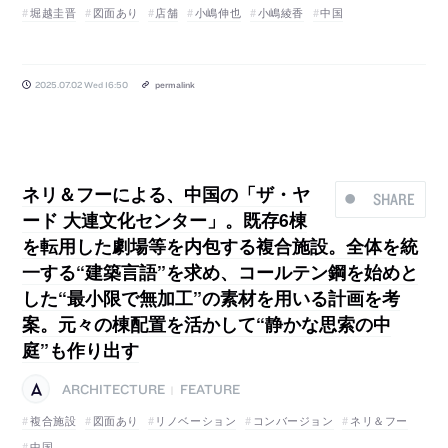
堀越圭晋
図面あり
店舗
小嶋伸也
小嶋綾香
中国
2025.07.02 Wed 16:50
permalink
ネリ＆フーによる、中国の「ザ・ヤ
SHARE
ード 大連文化センター」。既存6棟
を転用した劇場等を内包する複合施設。全体を統
一する“建築言語”を求め、コールテン鋼を始めと
した“最小限で無加工”の素材を用いる計画を考
案。元々の棟配置を活かして“静かな思索の中
庭”も作り出す
ARCHITECTURE
FEATURE
|
複合施設
図面あり
リノベーション
コンバージョン
ネリ＆フー
中国