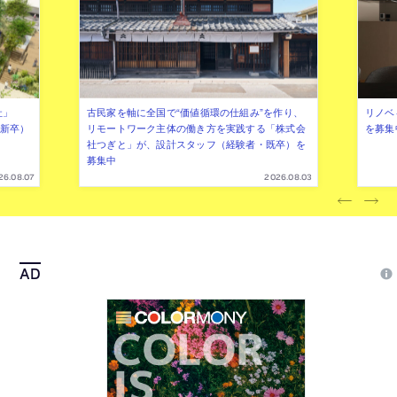
社」
古民家を軸に全国で“価値循環の仕組み”を作り、
リノベ
年新卒）
リモートワーク主体の働き方を実践する「株式会
を募集
社つぎと」が、設計スタッフ（経験者・既卒）を
募集中
26.08.07
2026.08.03