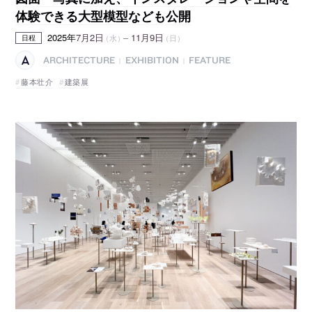
体験できる大型模型なども公開
2025年
7月2日
–
11月9日
（水）
（日）
日程
ARCHITECTURE
EXHIBITION
FEATURE
|
|
藤本壮介
建築展