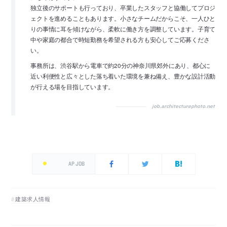
独立後のサポートも行っており、卒業したスタッフと協働してプロジ
ェクトを進めることもあります。小さなチームだからこそ、一人ひと
りの事情に耳を傾けながら、柔軟に働き方を調整しています。子育て
中や家庭の都合で時短勤務を希望される方も安心してご応募くださ
い。
事務所は、渋谷駅から電車で約20分の神奈川県郊外にあり、都心に
近い利便性と広々とした落ち着いた環境を兼ね備え、豊かな設計活動
が行える場を目指しています。
job.architecturephoto.net
AP JOB
建築求人情報