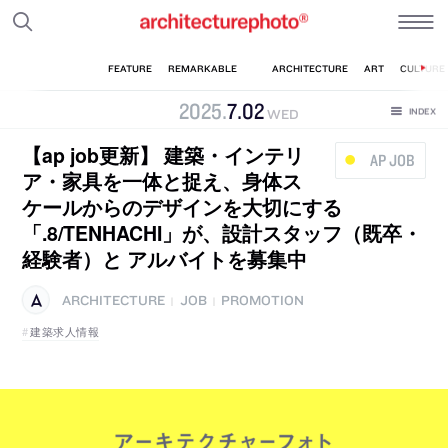
2025
.
7
.
02
WED
【ap job更新】 建築・インテリ
AP JOB
ア・家具を一体と捉え、身体ス
ケールからのデザインを大切にする
「.8/TENHACHI」が、設計スタッフ（既卒・
経験者）と アルバイトを募集中
ARCHITECTURE
JOB
PROMOTION
|
|
建築求人情報