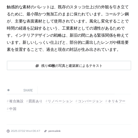
触感的な素材のパレットは、既存のスタッコ仕上げの外観を引き立て
るために、最小限かつ無加工のままに保たれています。コールテン鋼
が、主要な表面素材として使用されています。風化し変化することで
時間の経過を記録するという、工業素材としての適性があるためで
す。インテリアデザインの戦略は、新旧の間にある緊張関係を称えて
います。新しいしっくい仕上げと、部分的に露出したレンガや構造要
素を並置することで、過去と現在の対話が生み出されています。
残り
の写真と建築家によるテキスト
43枚
SHARE
複合施設
図面あり
リノベーション
コンバージョン
ネリ＆フー
中国
2025.07.02 Wed 06:47
permalink