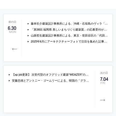
藤本壮介建築設計事務所による、沖縄・石垣島のヴィラ「NOT A HOTEL ISHIGAKI『EARTH』」が開業。約3000坪の敷地にたった一棟のみ建てられた建築。“円形のフォルム”と緑化された“すり鉢状の屋根”が特徴。プール・サウナ・ジムなどの機能も内包
6
.
30
「第38回 福岡県 美しいまちづくり建築賞」の応募受付が開始。県が主催する歴史あるアワード。県内にあり使用中で10年前から応募時までに竣工した建物を対象。“住宅”と“一般建築”の二部門で大賞と優秀賞等を選定
MON
山路哲生建築設計事務所による、東京・世田谷区の「代田の家」。住宅街の“当たり前の再編集”も意識した計画。奥行の深い土地で“広がり”を獲得する為、短辺方向の壁面の代わりに“ブレース”を吹抜などに配する建築を考案。時代と呼応する“斜めの大黒柱”としても位置づける
2025年6月にアーキテクチャーフォトで注目を集めた記事トップ40
【ap job更新】 次世代型のオフグリッド建築“WEAZER”の開発などを手掛ける「株式会社ARTH」が、設備設計のスタッフ(経験者)を募集中
7
.
04
安藤忠雄とアントニー・ゴームリーによる、韓国の「グラウンド」。美術館の庭園地下に埋設されたアートスペース。美術館体験の拡張を求め、7体の彫刻を内包した“パンテオンも想起させる”ドーム状の空間を考案。彫刻・建築・自然と鑑賞者をひとつの瞬間の中で結びつける
FRI