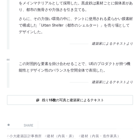
をメインマテリアルとして採用した。黒皮鉄は素材ごとに個体差があ
り、都市の無骨さや力強さを引き立てる。
さらに、その力強い環境の中に、テントに使用される柔らかい膜素材
で構成した「Urban Shelter（都市のシェルター）」を売り場として
デザインした。
建築家によるテキストより
この対照的な要素を掛け合わせることで、UEのプロダクトが持つ機
能性とデザイン性のバランスを空間全体で表現した。
建築家によるテキストより
残り
の写真と建築家によるテキスト
15枚
SHARE
小大建築設計事務所
建材（内装・床）
建材（内装・造作家具）