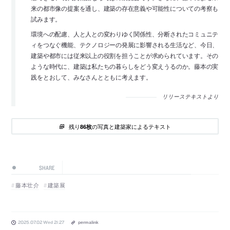
来の都市像の提案を通し、建築の存在意義や可能性についての考察も
試みます。
環境への配慮、人と人との変わりゆく関係性、分断されたコミュニテ
ィをつなぐ機能、テクノロジーの発展に影響される生活など、今日、
建築や都市には従来以上の役割を担うことが求められています。その
ような時代に、建築は私たちの暮らしをどう変えうるのか。藤本の実
践をとおして、みなさんとともに考えます。
リリーステキストより
残り
の写真と建築家によるテキスト
86枚
SHARE
藤本壮介
建築展
2025.07.02 Wed 21:27
permalink