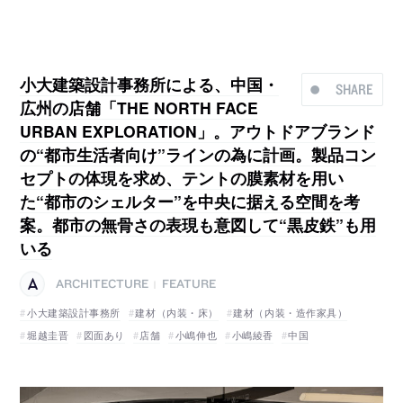
小大建築設計事務所による、中国・
SHARE
広州の店舗「THE NORTH FACE
URBAN EXPLORATION」。アウトドアブランド
の“都市生活者向け”ラインの為に計画。製品コン
セプトの体現を求め、テントの膜素材を用い
た“都市のシェルター”を中央に据える空間を考
案。都市の無骨さの表現も意図して“黒皮鉄”も用
いる
ARCHITECTURE
FEATURE
|
小大建築設計事務所
建材（内装・床）
建材（内装・造作家具）
堀越圭晋
図面あり
店舗
小嶋伸也
小嶋綾香
中国