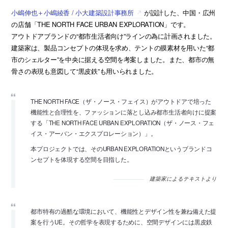
小嶋伸也＋小嶋綾香 / 小大建築設計事務所
が設計した、中国・広州
の店舗「THE NORTH FACE URBAN EXPLORATION」です。
アウトドアブランドの“都市生活者向け”ラインの為に計画されました。
建築家は、製品コンセプトの体現を求め、テントの膜素材を用いた“都
市のシェルター”を中央に据える空間を考案しました。また、都市の無
骨さの表現も意図して“黒皮鉄”も用いられました。
THE NORTH FACE（ザ・ノース・フェイス）がアウトドアで培った
機能性と合理性を、ファッションに落とし込み都市生活者向けに提案
する「THE NORTH FACE URBAN EXPLORATION（ザ・ノース・フェ
イス・アーバン・エクスプロレーション）」。
本プロジェクトでは、そのURBAN EXPLORATIONというブランドコ
ンセプトを体現する空間を目指した。
建築家によるテキストより
都市特有の過酷な環境において、機能性とデザイン性を兼ね備えた提
案を行うUE。その哲学を表現するために、空間デザインには黒皮鉄