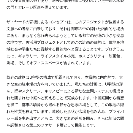
ての作業員用の寮であり、過去に修理作業に使われていた一連の木製
の門とガレージ区画を備えています。
ザ・ヤードの背後にあるコンセプトは、このプロジェクトが位置する
文脈への考察に由来しており、それは都市の中の隠れた内向的な場所
にあり、まもなく忘れ去られようとしている都市の記憶の小さな安息
の地です。再活用プロジェクトとしてのこの計画の目的は、敷地を地
域社会や学生たちに貢献する目的地へと変えることです。プログラム
には、ギャラリー、ライフスタイル小売、ホスピタリティ、映画館、
劇場、そしてオフィススペースが含まれています。
既存の建物はU字型の構成で配置されており、本質的に内向的で、大
きな空の駐車場の方を向いていました。私たちの計画は、U字型の形
を、壁やスクリーン、キャノピーによる新たな空間システムで構成さ
れた囲まれた中庭へと変えることで完成されます。中国庭園から着想
を得て、都市の騒音から逃れる静かな思索の場として、この敷地の隠
れた性質を称えています。連続した形状が広場を包み込み、プライバ
シー感を生み出すとともに、大きな岩の造形を囲み、さらに新旧の間
を調和させる第二のファサード層として機能します。