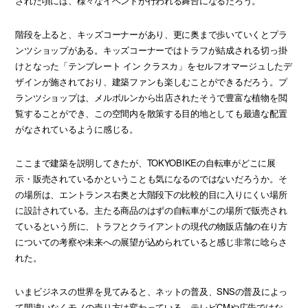
された頃には、様々なイベントが行われる舞台になるだろう。
階段を上ると、キッズコーナーがあり、更に奥まで歩いていくとプラ
ンツショップがある。キッズコーナーではトラフが結成される切っ掛
けとなった「テンプレート イン クラスカ」をセルフオマージュしたデ
ザインが施されており、建築ファンも楽しむことができるだろう。プ
ランツショップは、メルボルンから出店されたそうで豊富な植物を閲
覧することができ、この空間内を散策する目的地としても最適な配置
がなされているように感じる。
ここまで建築を説明してきたが、TOKYOBIKEの自転車がどこに展
示・販売されているかということも気になるのではないだろうか。そ
の場所は、エントランス右奥と大階段下の比較的目に入りにくい場所
に設計されている。主たる商品のはずの自転車がこの場所で販売され
ているという所に、トラフとクライアントの現代の物販店舗の在り方
についての考察や未来への展望が込められていると感じ非常に唸らさ
れた。
いまビジネスの世界を見てみると、ネットの普及、SNSの普及によっ
て間違いなくモノの売り方は変わっている。テレビCMや広告ではな