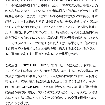
く、不特定多数の口コミが参照されたり、SNSでの反響からモノが売
れるようになったりしている。ただ単に商品を強力にアピールして露
出度を高めることが売り上げに直結する時代ではないのである。筆者
が詳しいネット通販の世界でも同様である。著名な通販サイトではた
だモノを売るだけではなく、オウンドメディアとして読み物を提供し
たり、更にはドラマまで作ってしまう所もある。それらは直接的な商
品を宣伝するものではないが、店舗の世界観や思想を伝えるものであ
り、それらのコンテンツに魅了された人々は、結果として「あのサイ
トが売っているモノなら」と信頼を感じ購入するようになるのであ
る。直接的であるより間接的であることが重要なのだ。
この店舗「TOKYOBIKE TOKYO」でコーヒーを飲んだり、休憩した
り、イベントに参加したり、植物を購入したりする。そんな風にこの
お店が生活の中に根差していく。そんな時間の流れの中で、自転車が
壊れたりして買い替える必要のある人たちも出てくるだろう。その
時、彼らはTOKYOBIKEのことが頭に浮かびこのお店に足を運び実際
に商品を手に取り購入していくのではないだろうか。そんな、お客さ
んにとってもお店にとっても幸せな関係が、この空間で構想されたこ
とだろうと感じた。