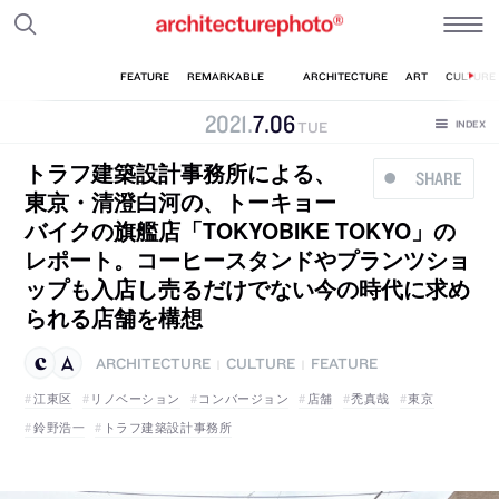
2021
.
7
.
06
TUE
トラフ建築設計事務所による、
SHARE
東京・清澄白河の、トーキョー
バイクの旗艦店「TOKYOBIKE TOKYO」の
レポート。コーヒースタンドやプランツショ
ップも入店し売るだけでない今の時代に求め
られる店舗を構想
ARCHITECTURE
CULTURE
FEATURE
|
|
江東区
リノベーション
コンバージョン
店舗
禿真哉
東京
鈴野浩一
トラフ建築設計事務所