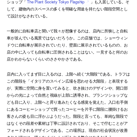
ショップ「
The Plant Society Tokyo Flagship
」も入居している。そ
して、建物内のスペースの多くを明確な用途を持たない階段空間とし
て設計がなされている。
一般的に自転車店と聞いて我々が想像するのは、店内に所狭しと自転
車が並んでいる風景ではないだろうか。この店舗では、ショーウィン
ドウに自転車が展示されていたり、壁面に展示されているものの、お
店の中に入っても自転車に圧倒されることはない。一見すると何のお
店かわからないくらいのささやかさである。
店内に入ってまず目に入るのは、上階へ続く“大階段”である。トラフは
この階段を「イタリアのスペイン広場を思わせる大階段」と表現する
が、実際に空間に身を置いてみると、吹き抜けのデザインや、開口部
からの光によって自然と視線が上部に誘導され、プランツショップな
ども目に入り、上階へと昇り進みたくなる感覚を覚えた。入口右手側
にあるコーヒーショップで買ったコーヒーを片手に階段に腰掛けるお
客さんの姿も目に浮かぶようだった。階段と言っても、単純な階段で
はなくその段差や素材は丁寧に設計されており、そこで佇むことがア
フォードされるデザインである。この場所は、現在の社会状況が改善