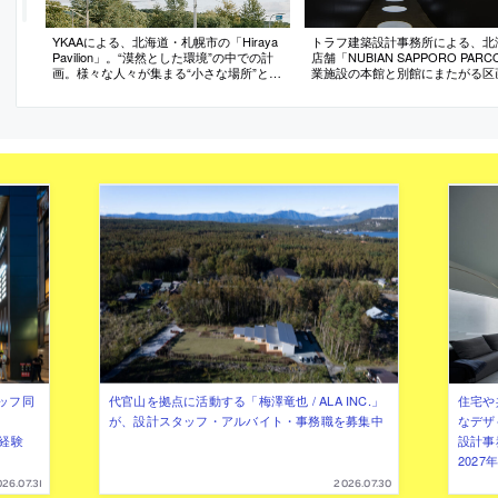
YKAAによる、北海道・札幌市の「Hiraya
トラフ建築設計事務所による、北
Pavilion」。“漠然とした環境”の中での計
店舗「NUBIAN SAPPORO PAR
画。様々な人々が集まる“小さな場所”とし
業施設の本館と別館にまたがる区
て、変化にも柔軟に応えられる“柔らかく
計画。手前の空間に敢えてストッ
も強い形式”を志向。地面に埋め込んだ“基
ムを配置して、黒い壁面と円形の
壇”と“四周の開口部”で様々な行為を促す
奥の売場へと来訪者を誘導する構
建築を考案
案。既存店の要素を継承しつつ新
現の導入も意図
ッフ同
代官山を拠点に活動する「梅澤竜也 / ALA INC.」
住宅や
が、設計スタッフ・アルバイト・事務職を募集中
なデザ
（経験
設計事
202
26.07.31
2026.07.30