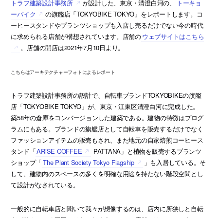
トラフ建築設計事務所
が設計した、東京・清澄白河の、
トーキョ
ーバイク
の旗艦店「TOKYOBIKE TOKYO」をレポートします。コ
ーヒースタンドやプランツショップも入店し売るだけでない今の時代
に求められる店舗が構想されています。店舗の
ウェブサイトはこちら
。店舗の開店は2021年7月10日より。
こちらはアーキテクチャーフォトによるレポート
トラフ建築設計事務所の設計で、自転車ブランドTOKYOBIKEの旗艦
店「TOKYOBIKE TOKYO」が、東京・江東区清澄白河に完成した。
築58年の倉庫をコンバージョンした建築である。建物の特徴はプログ
ラムにもある。ブランドの旗艦店として自転車を販売するだけでなく
ファッションアイテムの販売もされ、また地元の自家焙煎コーヒース
タンド「
ARiSE COFFEE
PATTANA」と植物を販売するプランツ
ショップ「
The Plant Society Tokyo Flagship
」も入居している。そ
して、建物内のスペースの多くを明確な用途を持たない階段空間とし
て設計がなされている。
一般的に自転車店と聞いて我々が想像するのは、店内に所狭しと自転