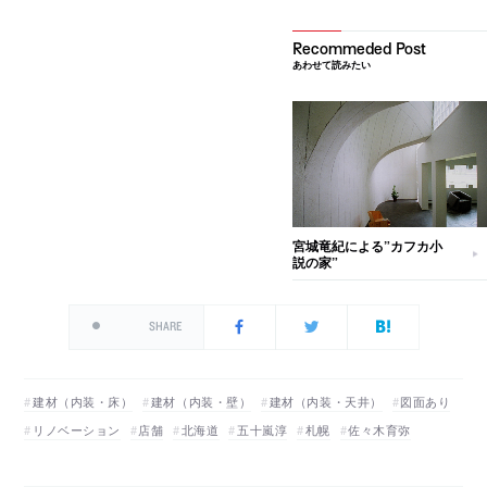
あわせて読みたい
宮城竜紀による”カフカ小
説の家”
SHARE
建材（内装・床）
建材（内装・壁）
建材（内装・天井）
図面あり
リノベーション
店舗
北海道
五十嵐淳
札幌
佐々木育弥