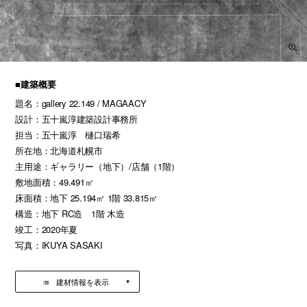
■建築概要
題名：gallery 22.149 / MAGAACY
設計：五十嵐淳建築設計事務所
担当：五十嵐淳 樋口瑞希
所在地：北海道札幌市
主用途：ギャラリー（地下）/店舗（1階）
敷地面積：49.491㎡
床面積：地下 25.194㎡ 1階 33.815㎡
構造：地下 RC造 1階 木造
竣工：2020年夏
写真：IKUYA SASAKI
建材情報を表示