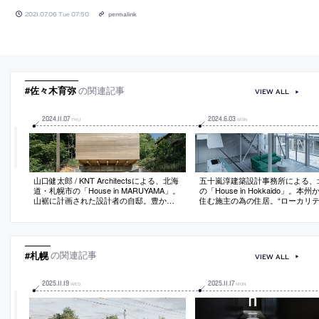
2021.07.06 Tue 07:50
permalink
#佐々木育弥
の関連記事
VIEW ALL
2024
.
11
.
07
2024
.
6
.
03
THU
MON
山口健太郎 / KNT Architectsによる、北海
五十嵐淳建築設計事務所による、
道・札幌市の「House in MARUYAMA」。
の「House in Hokkaido」。本
山裾に計画された設計者の自邸。豊かな
住む施主の為の住居。“ローカリテ
緑に囲まれた敷地に対して、様々な開口
応答と“普遍性”の獲得を目指し、
部を通じて“視線が山へと抜ける”建築を考
点と働きかけに応えられる“おおら
案。素材自体の表出は“職人の手”から生ま
間を志向。時間の経過で“室名ら
れる“建築の骨”での“纏う空気”の創出も意
の”が移り変わる建築を造る
図
#札幌
の関連記事
VIEW ALL
2025
.
11
.
19
2025
.
11
.
17
WED
MON