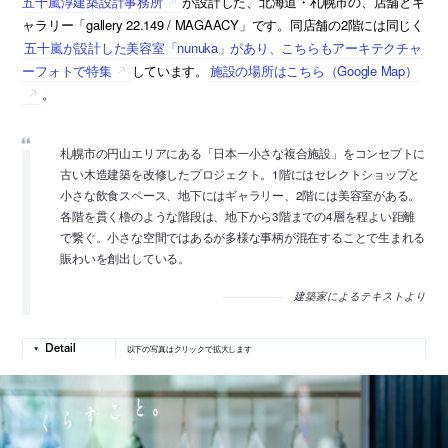
五十嵐淳建築設計事務所
が設計した、北海道・札幌市の、店舗とギ
ャラリー「gallery 22.149 / MAGAACY」です。同店舗の2階には同じく
五十嵐が設計した美容室「nunuka」があり、こちらもアーキテクチャ
ーフォトで特集
しています。
施設の場所はこちら（Google Map）
。
札幌市の円山エリアにある「日本一小さな複合施設」をコンセプトに
古い木造建築を改修したプロジェクト。1階にはセレクトショップと
小さな飲食スペース、地下にはギャラリー、2階には美容室がある。
各階を貫く櫓のような階段は、地下から3階までの4層を程よい距離
で繋ぐ。小さな空間ではあるが多様な事柄が混在することで生まれる
賑わいを創出している。
建築家によるテキストより
以下の写真はクリックで拡大します