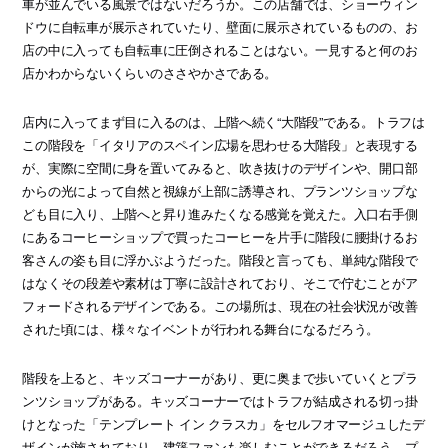
車が並んでいる風景ではないだろうか。この店舗では、ショーウィン
ドウに自転車が展示されていたり、壁面に展示されているものの、お
店の中に入っても自転車に圧倒されることはない。一見すると何のお
店かわからないくらいのささやかさである。
店内に入ってまず目に入るのは、上階へ続く“大階段”である。トラフは
この階段を「イタリアのスペイン広場を思わせる大階段」と表現する
が、実際に空間に身を置いてみると、吹き抜けのデザインや、開口部
からの光によって自然と視線が上部に誘導され、プランツショップな
ども目に入り、上階へと昇り進みたくなる感覚を覚えた。入口右手側
にあるコーヒーショップで買ったコーヒーを片手に階段に腰掛けるお
客さんの姿も目に浮かぶようだった。階段と言っても、単純な階段で
はなくその段差や素材は丁寧に設計されており、そこで佇むことがア
フォードされるデザインである。この場所は、現在の社会状況が改善
された頃には、様々なイベントが行われる舞台になるだろう。
階段を上ると、キッズコーナーがあり、更に奥まで歩いていくとプラ
ンツショップがある。キッズコーナーではトラフが結成される切っ掛
けとなった「テンプレート イン クラスカ」をセルフオマージュしたデ
ザインが施されており、建築ファンも楽しむことができるだろう。プ