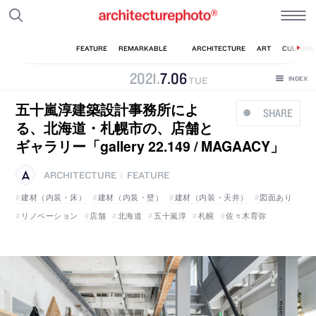
2021
.
7
.
06
TUE
五十嵐淳建築設計事務所によ
SHARE
る、北海道・札幌市の、店舗と
ギャラリー「gallery 22.149 / MAGAACY」
ARCHITECTURE
FEATURE
|
建材（内装・床）
建材（内装・壁）
建材（内装・天井）
図面あり
リノベーション
店舗
北海道
五十嵐淳
札幌
佐々木育弥