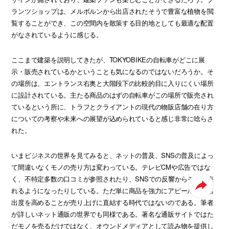
ランツショップは、メルボルンから出店されたそうで豊富な植物を閲
覧することができ、この空間内を散策する目的地としても最適な配置
がなされているように感じる。
ここまで建築を説明してきたが、TOKYOBIKEの自転車がどこに展
示・販売されているかということも気になるのではないだろうか。そ
の場所は、エントランス右奥と大階段下の比較的目に入りにくい場所
に設計されている。主たる商品のはずの自転車がこの場所で販売され
ているという所に、トラフとクライアントの現代の物販店舗の在り方
についての考察や未来への展望が込められていると感じ非常に唸らさ
れた。
いまビジネスの世界を見てみると、ネットの普及、SNSの普及によっ
て間違いなくモノの売り方は変わっている。テレビCMや広告ではな
く、不特定多数の口コミが参照されたり、SNSでの反響からモノが売
れるようになったりしている。ただ単に商品を強力にアピールして露
出度を高めることが売り上げに直結する時代ではないのである。筆者
が詳しいネット通販の世界でも同様である。著名な通販サイトではた
だモノを売るだけではなく、オウンドメディアとして読み物を提供し