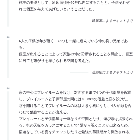
施主の要望として、延床面積を40坪以内にすることと、子供それぞ
れに個室を与えてあげたいということだった。
建築家によるテキストより
4人の子供は年が近く、いつも一緒に遊んでいる仲の良い兄弟であ
る。
個室が出来ることによって家族の仲が分断されることを懸念し、個室
に居ても繋がりを感じられる空間を考えた。
建築家によるテキストより
家の中心にプレイルームを設け、対面する形で4つの子供部屋を配置
し、プレイルームと子供部屋の間には700mmの段差と窓を設けた。
窓を開けることでプレイルームの床は大きな机になり、4人が顔を合
わせて勉強することが出来る。
プレイルームと子供部屋は一連なりの空間となり、遊び場は拡張され
る。机の天板をガラスにすることで1階から覗くことが出来るため、
宿題をしている姿をチェックしたりと勉強の孤独感から開放される。