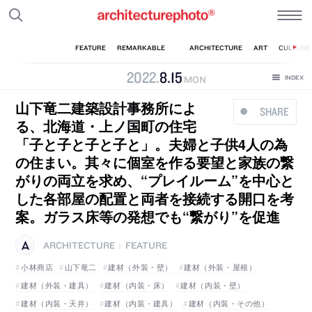
2022
.
8
.
15
MON
山下竜二建築設計事務所によ
SHARE
る、北海道・上ノ国町の住宅
「子と子と子と子と」。夫婦と子供4人の為
の住まい。其々に個室を作る要望と家族の繋
がりの両立を求め、“プレイルーム”を中心と
した各部屋の配置と両者を接続する開口を考
案。ガラス床等の発想でも“繋がり”を促進
ARCHITECTURE
FEATURE
|
小林商店
山下竜二
建材（外装・壁）
建材（外装・屋根）
建材（外装・建具）
建材（内装・床）
建材（内装・壁）
建材（内装・天井）
建材（内装・建具）
建材（内装・その他）