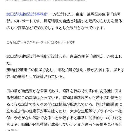
武田清明建築設計事務所
が設計した、東京・練馬区の住宅「鶴岡
邸」のレポートです。周辺環境の自然と対話する建築の在り方を躯体
のもつ質感などで実現でしようとした設計となっています。
こちらはアーキテクチャーフォトによるレポートです
武田清明建築設計事務所が設計した、東京の住宅「鶴岡邸」が竣工し
た。
建物は2階建ての長屋であり、1階と2階では別世帯が入居する。屋上は
共用の庭園として設計されている。
目の前が自然豊かな公園であり、道路を挟みその園内にある池に面す
る敷地にこの建築はたっている。建物は道路境界から若干の距離をと
るような設計でありその間には植栽が配されている。同じ前面道路に
立ち並ぶ他の住宅群が塀を建てたり、大きな生垣等でプライバシー確
保に余念がない設計であること比較すると非常に開放的なつくりだと
言える。時間が経ち植物が成長していくとまた違った表情を見せると
は思う。