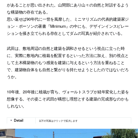
があることが思い出された。山間部にあり山々の自然と対話するよう
な構築物の存在である。
思い返せば90年代に一世を風靡した、ミニマリズムの代表的建築家ジ
ョン・ポーソンの著書『Minimum』の中にも、デザインインスピレー
ションを掻き立てられる存在としてダムの写真が紹介されている。
武田は、敷地周辺の自然と建築を調和させるという視点に立った時
に、実際に敷地内に植栽を配置するといった方法に加え、別の視点と
して土木構築物のもつ感覚を建築に与えるという方法を重ねること
で、建築物自体をも自然と繋がりを持たせようとしたのではないだろ
うか。
10年後、20年後に植栽が育ち、ヴォールトスラブが経年変化した姿を
想像する。その姿こそ武田が構想し理想とする建築の完成形なのかも
しれない。
以下の写真はクリックで拡大します