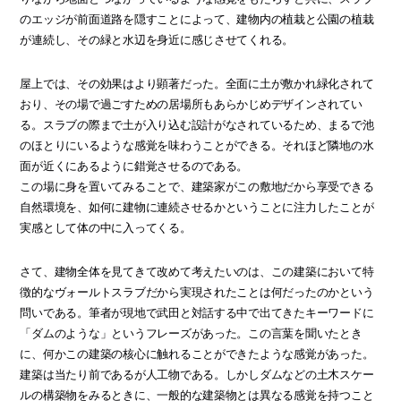
のエッジが前面道路を隠すことによって、建物内の植栽と公園の植栽
が連続し、その緑と水辺を身近に感じさせてくれる。
屋上では、その効果はより顕著だった。全面に土が敷かれ緑化されて
おり、その場で過ごすための居場所もあらかじめデザインされてい
る。スラブの際まで土が入り込む設計がなされているため、まるで池
のほとりにいるような感覚を味わうことができる。それほど隣地の水
面が近くにあるように錯覚させるのである。
この場に身を置いてみることで、建築家がこの敷地だから享受できる
自然環境を、如何に建物に連続させるかということに注力したことが
実感として体の中に入ってくる。
さて、建物全体を見てきて改めて考えたいのは、この建築において特
徴的なヴォールトスラブだから実現されたことは何だったのかという
問いである。筆者が現地で武田と対話する中で出てきたキーワードに
「ダムのような」というフレーズがあった。この言葉を聞いたとき
に、何かこの建築の核心に触れることができたような感覚があった。
建築は当たり前であるが人工物である。しかしダムなどの土木スケー
ルの構築物をみるときに、一般的な建築物とは異なる感覚を持つこと