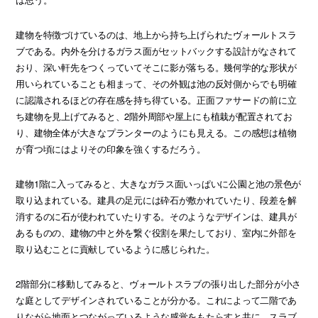
建物を特徴づけているのは、地上から持ち上げられたヴォールトスラ
ブである。内外を分けるガラス面がセットバックする設計がなされて
おり、深い軒先をつくっていてそこに影が落ちる。幾何学的な形状が
用いられていることも相まって、その外観は池の反対側からでも明確
に認識されるほどの存在感を持ち得ている。正面ファサードの前に立
ち建物を見上げてみると、2階外周部や屋上にも植栽が配置されてお
り、建物全体が大きなプランターのようにも見える。この感想は植物
が育つ頃にはよりその印象を強くするだろう。
建物1階に入ってみると、大きなガラス面いっぱいに公園と池の景色が
取り込まれている。建具の足元には砕石が敷かれていたり、段差を解
消するのに石が使われていたりする。そのようなデザインは、建具が
あるものの、建物の中と外を繋ぐ役割を果たしており、室内に外部を
取り込むことに貢献しているように感じられた。
2階部分に移動してみると、ヴォールトスラブの張り出した部分が小さ
な庭としてデザインされていることが分かる。これによって二階であ
りながら地面とつながっているような感覚をもたらすと共に、スラブ