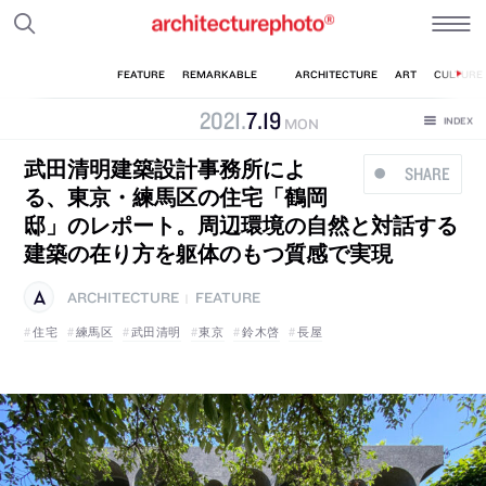
2021
.
7
.
19
MON
武田清明建築設計事務所によ
SHARE
る、東京・練馬区の住宅「鶴岡
邸」のレポート。周辺環境の自然と対話する
建築の在り方を躯体のもつ質感で実現
ARCHITECTURE
FEATURE
|
住宅
練馬区
武田清明
東京
鈴木啓
長屋