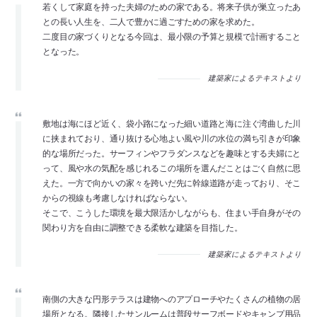
若くして家庭を持った夫婦のための家である。将来子供が巣立ったあ
との長い人生を、二人で豊かに過ごすための家を求めた。
二度目の家づくりとなる今回は、最小限の予算と規模で計画すること
となった。
建築家によるテキストより
敷地は海にほど近く、袋小路になった細い道路と海に注ぐ湾曲した川
に挟まれており、通り抜ける心地よい風や川の水位の満ち引きが印象
的な場所だった。サーフィンやフラダンスなどを趣味とする夫婦にと
って、風や水の気配を感じれるこの場所を選んだことはごく自然に思
えた。一方で向かいの家々を跨いだ先に幹線道路が走っており、そこ
からの視線も考慮しなければならない。
そこで、こうした環境を最大限活かしながらも、住まい手自身がその
関わり方を自由に調整できる柔軟な建築を目指した。
建築家によるテキストより
南側の大きな円形テラスは建物へのアプローチやたくさんの植物の居
場所となる。隣接したサンルームは普段サーフボードやキャンプ用品