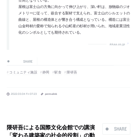
空間となっている。
屋根は富士山の方角に向かって伸び上がり、深い軒は、放物線のジオ
メトリーに従って、嵌合する製材で支えられ、富士山のシルエットの
曲線と、屋根の構造体とが響き合う構成となっている。構造には富士
山金時材の愛称で知られる小山町産の杉材が用いられ、地域産業活性
化のシンボルとしても期待されている。
kkaa.co.jp
SHARE
コミュニティ施設
静岡
駅舎
隈研吾
2022.03.04 Fri 07:23
permalink
隈研吾による国際文化会館での講演
SHARE
「変わる建築家の社会的役割」の動