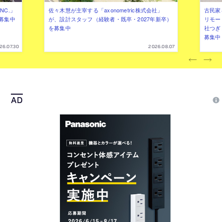
NC.」
佐々木慧が主宰する「axonometric株式会社」
古民家
募集中
が、設計スタッフ（経験者・既卒・2027年新卒）
リモー
を募集中
社つぎ
募集中
26.07.30
2026.08.07