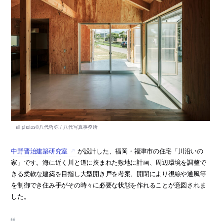
中野晋治建築研究室
が設計した、福岡・福津市の住宅「川沿いの
家」です。海に近く川と道に挟まれた敷地に計画、周辺環境を調整で
きる柔軟な建築を目指し大型開き戸を考案、開閉により視線や通風等
を制御でき住み手がその時々に必要な状態を作れることが意図されま
した。