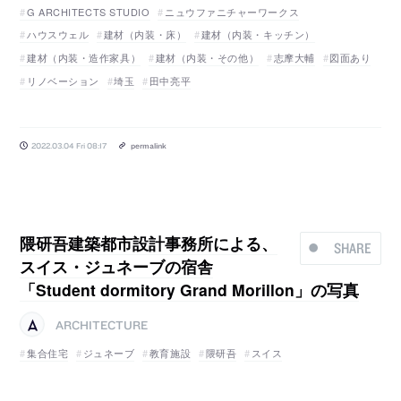
G ARCHITECTS STUDIO
ニュウファニチャーワークス
ハウスウェル
建材（内装・床）
建材（内装・キッチン）
建材（内装・造作家具）
建材（内装・その他）
志摩大輔
図面あり
リノベーション
埼玉
田中亮平
2022.03.04 Fri 08:17
permalink
隈研吾建築都市設計事務所による、
SHARE
スイス・ジュネーブの宿舎
「Student dormitory Grand Morillon」の写真
ARCHITECTURE
集合住宅
ジュネーブ
教育施設
隈研吾
スイス