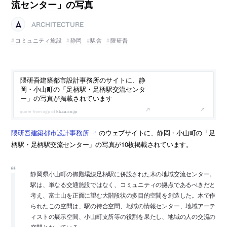
流センター」の写真
ARCHITECTURE
コミュニティ施設
静岡
駅舎
隈研吾
隈研吾建築都市設計事務所のサイトに、静
岡・小山町の「足柄駅・足柄駅交流センタ
ー」の写真が掲載されています
kkaa.co.jp
隈研吾建築都市設計事務所
のウェブサイトに、静岡・小山町の「足
柄駅・足柄駅交流センター」の写真が10枚掲載されています。
静岡県小山町の御殿場線足柄駅に併設された木の地域交流センター。
駅は、単なる交通施設ではなく、コミュニティの拠点であるべきだと
考え、富士山を正面に望む大階段状の多目的空間を創造した。木で作
られたこの空間は、駅の待合空間、地域の情報センター、地域アーテ
ィストの展示空間、小山町支所等の役割を果たし、地域の人の交流の