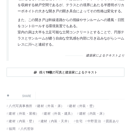
を収納する納戸空間であるが、テラスとの境界にあたる半透明ポリカ
ーボネイトの大きな開き戸の開き具合によってその性格は変化する。
また、この開き戸は幹線道路からの視線やサンルームへの通風・日照
をコントロールする環境装置でもある。
室内の床は大半を土足可能な土間コンクリートとすることで、円形テ
ラスとサンルームが纏う自由な空気感を内部に引き込みながらシーム
レスに川へと連続する。
建築家によるテキストより
残り
の写真と建築家によるテキスト
19枚
SHARE
八代写真事務所
建材（外装・床）
建材（外装・壁）
建材（外装・屋根）
建材（外装・建具）
建材（内装・床）
建材（内装・壁）
建材（内装・天井）
住宅
中野晋治
図面あり
福岡
八代哲弥