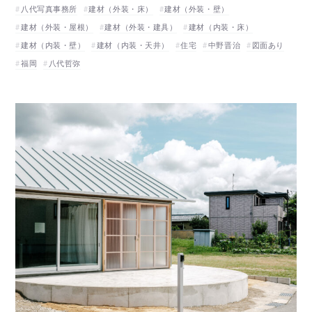
八代写真事務所
建材（外装・床）
建材（外装・壁）
建材（外装・屋根）
建材（外装・建具）
建材（内装・床）
建材（内装・壁）
建材（内装・天井）
住宅
中野晋治
図面あり
福岡
八代哲弥