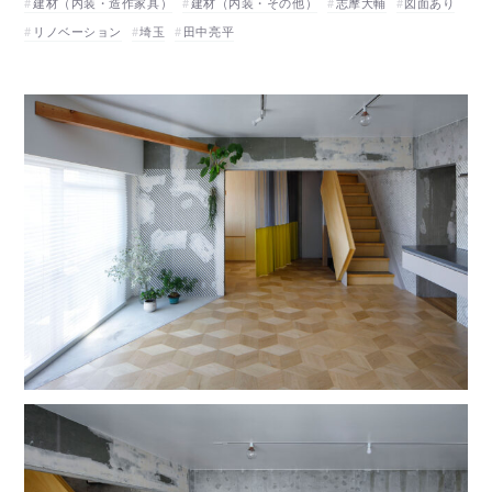
建材（内装・造作家具）
建材（内装・その他）
志摩大輔
図面あり
リノベーション
埼玉
田中亮平