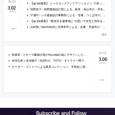
【ap job更新】 シーラカンスアンドアソシエイツ / CAt（東京事務所）が、設計スタッフ（経験者・新卒既卒）を募集中
3
.
02
烏野良子 / 烏野建築設計室による、岐阜・高山市の「丹生川の古民家」。明治築の民家を改修した住宅と家具工房のショールームで、要望と面積のバランスを考える中で工房制作の建具等を用いて再生する計画を構想、展示物と一体化した建築の在り方を目指す
WED
子浦中 / シオ建築設計事務所による、茨城・つくば市の、ZOZO社物流拠点の休憩ラウンジ「Cooperate Lounge」。スタッフの個性と多様性への応答を考慮し、空間の目的から連想した意匠を採用する事で特徴の異なる二つのラウンジを設計、コーポレートカラー採用等で連帯感を高める建築の在り方も探求
【ap job更新】 “軽井沢を避寒地に”の思いで住宅と別荘を手掛ける「株式会社 参創ハウテック」が、軽井沢での設計（新卒既卒・経験者）と施工管理のスタッフを募集中
出町慎 / SAJIHAUSと河津恭平による、兵庫・丹波市の「納屋の改修」。歴史ある母屋に隣接する納屋活用の相談から開始、既存の時が停止した様な状態を肯定的に捉えて活かす方法を構想、環境を読み解き冬室と夏室を設け“自分だけの時間”を感じる空間をつくる
ほか
長坂常 / スキーマ建築計画がHyundaiの為にデザインしたモバイルハウス「旅する住まい」をレポート。自動車の蓄電池から都市生活を持ちだすアイデアを構想、木と布を素材とし出来るだけ軽くつくり、気楽に出かけられる事も意図
3
.
06
末光弘和＋末光陽子 / SUEP.の、TOTO・ギャラリー間での建築展「Harvest in Architecture 自然を受け入れるかたち」
SUN
ピーター・ズントーによる家具コレクション。半世紀に渡り手掛けた建築の為にデザインされた家具を再構成し、椅子やテーブル等7型がラインナップ、日本の家具ブランド“Time & Style”が製品化
Subscribe and Follow