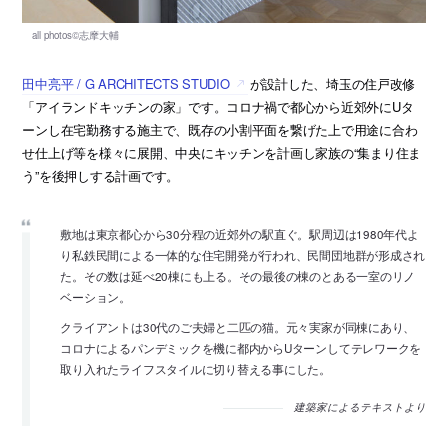
田中亮平 / G ARCHITECTS STUDIO
が設計した、埼玉の住戸改修
「アイランドキッチンの家」です。コロナ禍で都心から近郊外にUタ
ーンし在宅勤務する施主で、既存の小割平面を繋げた上で用途に合わ
せ仕上げ等を様々に展開、中央にキッチンを計画し家族の“集まり住ま
う”を後押しする計画です。
敷地は東京都心から30分程の近郊外の駅直ぐ。駅周辺は1980年代よ
り私鉄民間による一体的な住宅開発が行われ、民間団地群が形成され
た。その数は延べ20棟にも上る。その最後の棟のとある一室のリノ
ベーション。
クライアントは30代のご夫婦と二匹の猫。元々実家が同棟にあり、
コロナによるパンデミックを機に都内からUターンしてテレワークを
取り入れたライフスタイルに切り替える事にした。
建築家によるテキストより