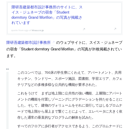
隈研吾建築都市設計事務所のサイトに、ス
イス・ジュネーブの宿舎「Student
dormitory Grand Morillon」の写真が掲載さ
れています
kkaa.co.jp
隈研吾建築都市設計事務所
のウェブサイトに、スイス・ジュネーブ
の宿舎「Student dormitory Grand Morillon」の写真が31枚掲載されてい
ます。
このコンペでは、700床の学生寮にくわえて、アパートメント、共用
キッチン、ランドリー、スポーツ施設、図書館、学習エリア、カフェ
テリアなどの多種多様な公共的な機能が要求された。
これをうけて まずは地上階に公共性の強い機能、上層階にアパート
メントの機能を付置しゾーニングにグラデーションを持たせることに
した。そして、建物のヴォリュームをそれに並行してはしるプロムナ
ードで地上階から屋上まで繋ぐことによって、エレベータに大きく依
存した通常の垂直的なプログラムの解体を試みた。
すべてのフロアに歩行者がアクセスできるよう、このプロムナードに