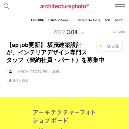
2022
.
3
.
04
FRI
【ap job更新】 坂茂建築設計
AP JOB
が、インテリアデザイン専門ス
タッフ（契約社員・パート）を募集中
ARCHITECTURE
JOB
|
建築求人情報