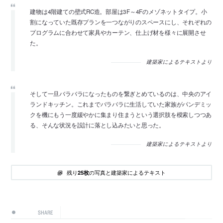
建物は4階建ての壁式RC造。部屋は3F～4Fのメゾネットタイプ。小
割になっていた既存プランを一つながりのスペースにし、それぞれの
プログラムに合わせて家具やカーテン、仕上げ材を様々に展開させ
た。
建築家によるテキストより
そして一旦バラバラになったものを繋ぎとめているのは、中央のアイ
ランドキッチン。これまでバラバラに生活していた家族がパンデミッ
クを機にもう一度緩やかに集まり住まうという選択肢を模索しつつあ
る、そんな状況を設計に落とし込みたいと思った。
建築家によるテキストより
残り
の写真と建築家によるテキスト
25枚
SHARE