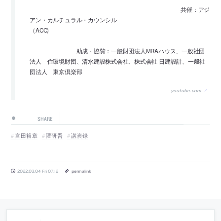
共催：アジ
アン・カルチュラル・カウンシル
（ACC)
助成・協賛：一般財団法人MRAハウス、一般社団
法人 住環境財団、清水建設株式会社、株式会社 日建設計、一般社
団法人 東京倶楽部
youtube.com
SHARE
宮田裕章
隈研吾
講演録
2022.03.04 Fri 07:12
permalink