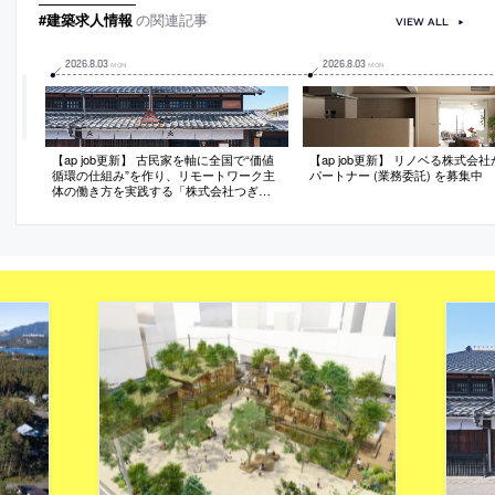
#建築求人情報
の関連記事
VIEW ALL
2026
.
8
.
03
2026
.
8
.
03
MON
MON
【ap job更新】 古民家を軸に全国で“価値
【ap job更新】 リノベる株式会
循環の仕組み”を作り、リモートワーク主
パートナー (業務委託) を募集中
体の働き方を実践する「株式会社つぎ
と」が、設計スタッフ（経験者・既卒）
を募集中