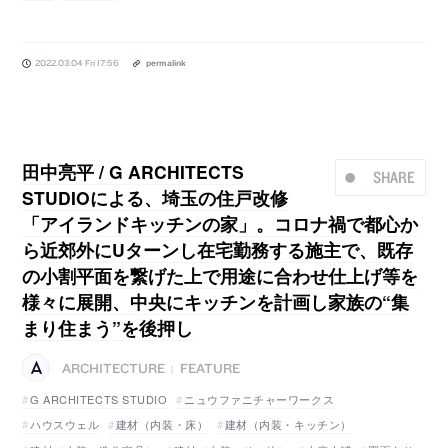
2022.03.04 Fri 17:56
permalink
田中亮平 / G ARCHITECTS
SHARE
STUDIOによる、埼玉の住戸改修
「アイランドキッチンの家」。コロナ禍で都心か
ら近郊外にUターンし在宅勤務する施主で、既存
の小割平面を繋げた上で用途に合わせ仕上げ等を
様々に展開、中央にキッチンを計画し家族の“集
まり住まう”を後押し
ARCHITECTURE
FEATURE
|
G ARCHITECTS STUDIO
ニュウファニチャーワークス
ハウスウェル
建材（内装・床）
建材（内装・キッチン）