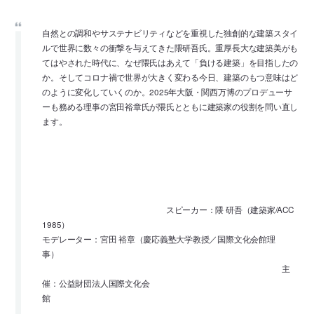
自然との調和やサステナビリティなどを重視した独創的な建築スタイ
ルで世界に数々の衝撃を与えてきた隈研吾氏。重厚長大な建築美がも
てはやされた時代に、なぜ隈氏はあえて「負ける建築」を目指したの
か。そしてコロナ禍で世界が大きく変わる今日、建築のもつ意味はど
のように変化していくのか。2025年大阪・関西万博のプロデューサ
ーも務める理事の宮田裕章氏が隈氏とともに建築家の役割を問い直し
ます。
スピーカー：隈 研吾（建築家/ACC
1985）
モデレーター：宮田 裕章（慶応義塾大学教授／国際文化会館理
事）
主
催：公益財団法人国際文化会
館