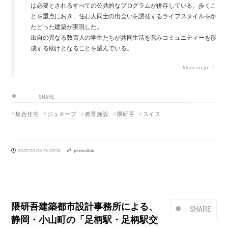
は必要とされるすべての公共的なプログラムが併存している。歩くこ
とを重点におき、住む人同士の出会いを誘発するライフスタイルをか
たどった建築が実現した。
出自の異なる数百人の学生たちが共同生活を営みコミュニティーを形
成する助けとなることを望んでいる。
kkaa.co.jp
SHARE
集合住宅
ジュネーブ
教育施設
隈研吾
スイス
2022.03.04 Fri 07:31
permalink
隈研吾建築都市設計事務所による、
SHARE
静岡・小山町の「足柄駅・足柄駅交