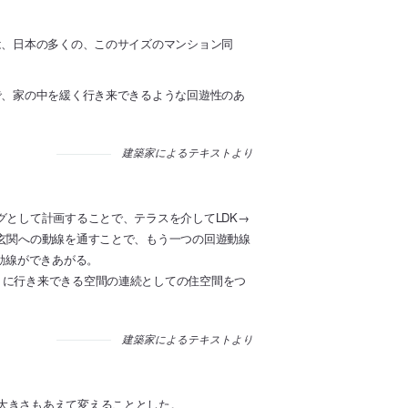
は、日本の多くの、このサイズのマンション同
で、家の中を緩く行き来できるような回遊性のあ
建築家によるテキストより
グとして計画することで、テラスを介してLDK→
ら玄関への動線を通すことで、もう一つの回遊動線
動線ができあがる。
うに行き来できる空間の連続としての住空間をつ
建築家によるテキストより
大きさもあえて変えることとした。