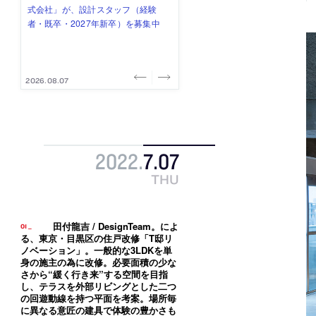
式会社」が、設計スタッフ（経験
み”を作り、リモートワーク主体の働
ー (業務委託) を募集中
け、スタッフ同士で助け合う環境づ
ALA INC.」が、設計スタッフ・アル
者・既卒・2027年新卒）を募集中
き方を実践する「株式会社つぎと」
くりも行う「E.A.S.T.architects」
バイト・事務職を募集中
が、設計スタッフ（経験者・既卒）
が、設計スタッフ（経験者・既卒・
を募集中
2027年新卒）を募集中
2026.08.07
2026.08.03
2026.08.03
2026.07.31
2026.07.30
2022
.
7
.
07
THU
田付龍吉 / DesignTeam。によ
る、東京・目黒区の住戸改修「T邸リ
ノベーション」。一般的な3LDKを単
身の施主の為に改修。必要面積の少な
さから“緩く行き来”する空間を目指
し、テラスを外部リビングとした二つ
の回遊動線を持つ平面を考案。場所毎
に異なる意匠の建具で体験の豊かさも