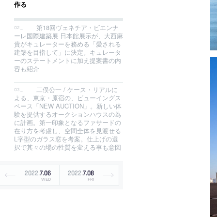
作る
第18回ヴェネチア・ビエンナ
ーレ国際建築展 日本館展示が、大西麻
貴がキュレーターを務める「愛される
建築を目指して」に決定。キュレータ
ーのステートメントに加え提案書の内
容も紹介
二俣公一 / ケース・リアルに
よる、東京・原宿の、ビューイングス
ペース「NEW AUCTION」。新しい体
験を提供するオークションハウスの為
に計画。第一印象となるファサードの
在り方を考慮し、空間全体を見渡せる
L字型のガラス窓を考案。仕上げの選
択で其々の場の性質を変える事も意図
2022
.
7
.
06
2022
.
7
.
08
WED
FRI