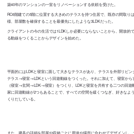
築40年のマンションの一室をリノベーションする依頼を受けた。
RC6階建ての5階に位置する大きめのテラスを持つ住居で、既存の間取り
様、部屋数を確保することを最優先にしたような3LDKだった。
クライアントの今の生活では1LDKしか必要にならないことから、開放的
る動線をつくることからデザインを始めた。
平面的にはLDKと寝室に面して大きなテラスがあり、テラスを外部リビン
テラス→寝室→LDKという回遊動線をつくった。それに加えて、寝室か
（寝室→玄関→LDK→寝室）をつくり、LDKと寝室を共有する二つの回遊
家に回遊動線が2つもあることで、すべての空間を緩くつなぎ、好きなよ
くりだしている。
また、建具の詳細を部屋や収納ごとに用途や場所に合わせてデザインし、