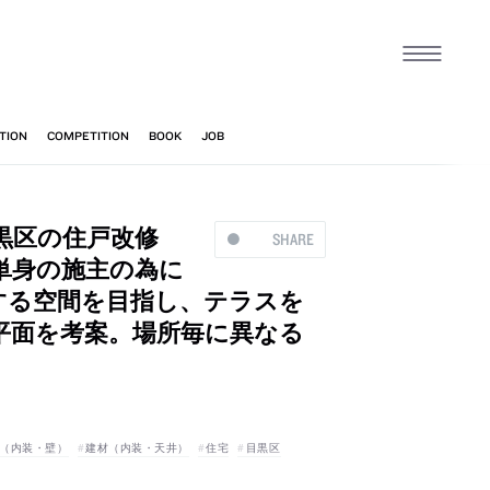
・目黒区の住戸改修
SHARE
単身の施主の為に
する空間を目指し、テラスを
平面を考案。場所毎に異なる
（内装・壁）
建材（内装・天井）
住宅
目黒区