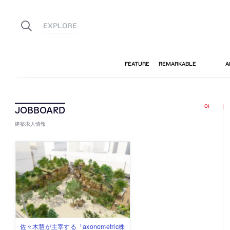
建築求人情報
佐々木慧が主宰する「axonometric株
古民家を軸に全国で“価値循環の仕組
リノベる株式会社が、設計パートナ
社会への影響力のある建築を手掛
代官山を拠点に活動する「梅澤竜也 /