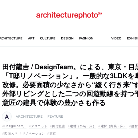
田付龍吉 / DesignTeam。による、東京
「T邸リノベーション」。一般的な3LDKを
改修。必要面積の少なさから“緩く行き来”
外部リビングとした二つの回遊動線を持つ
意匠の建具で体験の豊かさも作る
ARCHITECTURE
|
FEATURE
DesignTeam。
アスコット
田付龍吉
建材（外装・床）
建材（内装・床）
建材
図面あり
リノベーション
東京