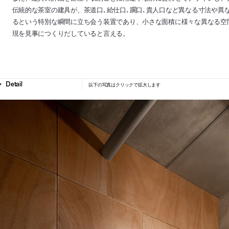
伝統的な茶室の建具が、茶道口､給仕口､躙口､貴人口など異なる寸法や異
るという特別な瞬間に立ち会う装置であり、小さな面積に様々な異なる空
現を見事につくりだしていると言える。
以下の写真はクリックで拡大します