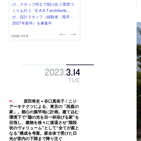
式会社」が、設計スタッフ（経験
み”を作り、リモートワーク主体の働
ー (業務委託) を募集中
け、スタッフ同士で助け合う環境づ
ALA INC.」が、設計スタッフ・アル
者・既卒・2027年新卒）を募集中
き方を実践する「株式会社つぎと」
くりも行う「E.A.S.T.architects」
バイト・事務職を募集中
が、設計スタッフ（経験者・既卒）
が、設計スタッフ（経験者・既卒・
を募集中
2027年新卒）を募集中
2026.08.07
2026.08.03
2026.08.03
2026.07.31
2026.07.30
2023
.
3
.
14
TUE
原田将史＋谷口真依子 / ニジ
アーキテクツによる、東京の「段庭の
家」。都心の旗竿地に計画。建て込む
環境下で“陽の光を目一杯浴びる家”を
目指し、建物を徐々に後退させ“階段
状のヴォリューム”として“全てが庭と
なる”構成を考案。家全体で受けた日
光が室内の下階まで降り注ぐ