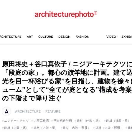
原田将史＋谷口真依子 / ニジアーキテクツ
「段庭の家」。都心の旗竿地に計画。建て込
光を目一杯浴びる家”を目指し、建物を徐々
ューム”として“全てが庭となる”構成を考
の下階まで降り注ぐ
ARCHITECTURE
|
FEATURE
ニジアーキテクツ
山菱工務店
平岩構造計画
建材（外装・床）
建材（外装・壁）
建材（内装・床）
建材（内装・壁）
建材（内装・天井）
建材（内装・照明）
建