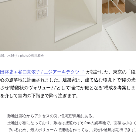
田将史＋谷口真依子 / ニジアーキテクツ
が設計した、東京の「段
心の旗竿地に計画されました。建築家は、建て込む環境下で“陽の光
させ“階段状のヴォリューム”として“全てが庭となる”構成を考案し
トを介して室内の下階まで降り注ぎます。
敷地は都心からアクセスの良い住宅密集地にある。
土地は小割になっており、敷地は接道わずか2ｍの旗竿地で、面積も小さ
でいるため、最大ボリュームで建物を作っても、採光や通風は期待できず