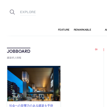
建築求人情報
佐々木慧が主宰する「axonometric株
古民家を軸に全国で“価値循環の仕組
リノベる株式会社が、設計パートナ
社会への影響力のある建築を手掛
代官山を拠点に活動する「梅澤竜也 /