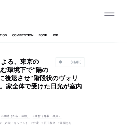
による、東京の
SHARE
む環境下で“陽の
に後退させ“階段状のヴォリ
案。家全体で受けた日光が室内
建材（外装・屋根）
建材（外装・建具）
材（内装・キッチン）
住宅
石川和央
図面あり