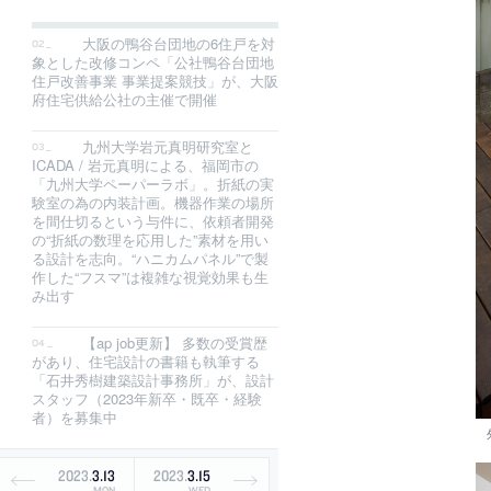
大阪の鴨谷台団地の6住戸を対
象とした改修コンペ「公社鴨谷台団地
住戸改善事業 事業提案競技」が、大阪
府住宅供給公社の主催で開催
九州大学岩元真明研究室と
ICADA / 岩元真明による、福岡市の
「九州大学ペーパーラボ」。折紙の実
験室の為の内装計画。機器作業の場所
を間仕切るという与件に、依頼者開発
の“折紙の数理を応用した”素材を用い
る設計を志向。“ハニカムパネル”で製
作した“フスマ”は複雑な視覚効果も生
み出す
【ap job更新】 多数の受賞歴
があり、住宅設計の書籍も執筆する
「石井秀樹建築設計事務所」が、設計
スタッフ（2023年新卒・既卒・経験
者）を募集中
2023
.
3
.
13
2023
.
3
.
15
MON
WED