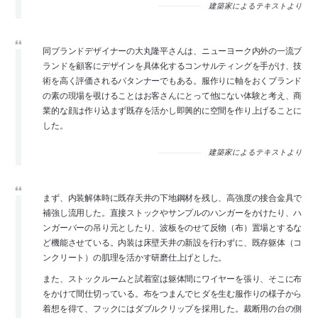
建築家によるテキストより
同ブランドデザイナーの大丸隆平さんは、ニューヨーク内外の一流ブ
ランドを顧客にデザインを具体化するコンサルティングを手がけ、技
術を高く評価されるパタンナーでもある。服作りに軸をおくブランド
の素の現場を覗けることはお客さんにとって他にない体験と考え、商
業的な顔は作り込まず既存を活かし即興的に空間を作り上げることに
した。
建築家によるテキストより
まず、内装解体時に既存天井の下地鋼材を残し、高強度の接合金具で
補強し流用した。直接ストックやサンプルのハンガーをかけたり、ハ
ンガーバーの吊り元としたり、波板をのせて反物（布）置場とするな
ど機能させている。内装は床壁天井の新設を行わずに、既存躯体（コ
ンクリート）の肌理を活かす研磨仕上げとした。
また、ストックルームと試着室は躯体間にワイヤーを張り、そこに布
をかけて間仕切っている。布をつまんでヒダを生む服作りの様子から
着想を得て、フックにはダブルクリップを採用した。裁断用の台の側