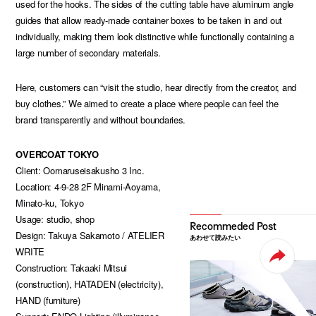
used for the hooks. The sides of the cutting table have aluminum angle
guides that allow ready-made container boxes to be taken in and out
individually, making them look distinctive while functionally containing a
large number of secondary materials.
Here, customers can “visit the studio, hear directly from the creator, and
buy clothes.” We aimed to create a place where people can feel the
brand transparently and without boundaries.
OVERCOAT TOKYO
Client: Oomaruseisakusho 3 Inc.
Location: 4-9-28 2F Minami-Aoyama,
Minato-ku, Tokyo
Usage: studio, shop
Design: Takuya Sakamoto / ATELIER
あわせて読みたい
WRITE
Construction: Takaaki Mitsui
(construction), HATADEN (electricity),
HAND (furniture)