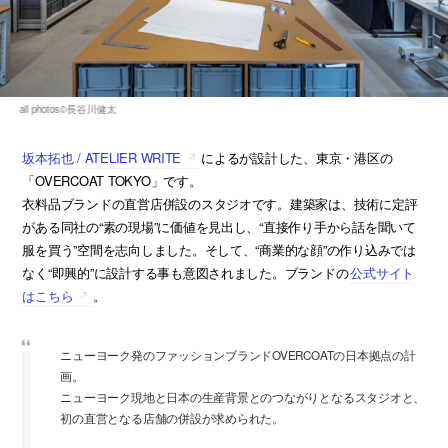
坂本拓也 / ATELIER WRITE
によるが設計した、東京・港区の
「OVERCOAT TOKYO」です。
衣料品ブランドの直営店併設のスタジオです。建築家は、技術に定評
がある同社の“素の現場”に価値を見出し、“直接作り手から話を聞いて
服を買う”空間を志向しました。そして、“商業的な顔”の作り込みでは
なく“即興的”に設計する事も意図されました。ブランドの
公式サイト
はこちら
。
ニューヨーク発のファッションブランドOVERCOATの日本拠点の計
画。
ニューヨーク現地と日本の生産背景とのつながりとなるスタジオと、
初の直営となる店舗の併設が求められた。