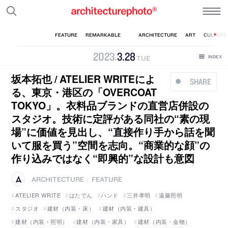
2023
.
3
.
28
TUE
坂本拓也 / ATELIER WRITEによ
SHARE
る、東京・港区の「OVERCOAT
TOKYO」。衣料品ブランドの直営店併設の
スタジオ。技術に定評がある同社の“素の現
場”に価値を見出し、“直接作り手から話を聞
いて服を買う”空間を志向。“商業的な顔”の
作り込みではなく“即興的”な設計も意図
ARCHITECTURE
FEATURE
|
ATELIER WRITE
はたでん
ハンド
三井孝明
遠藤照明
スタジオ
建材（内装・床）
建材（内装・建具）
建材（内装・照明）
建材（内装・家具）
建材（内装・金物）