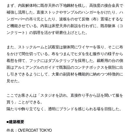
まず、内装解体時に既存天井の下地鋼材を残し、高強度の接合金具で
補強し流用した。直接ストックやサンプルのハンガーをかけたり、ハ
ンガーバーの吊り元としたり、波板をのせて反物（布）置場とするな
ど機能させている。内装は床壁天井の新設を行わずに、既存躯体（コ
ンクリート）の肌理を活かす研磨仕上げとした。
また、ストックルームと試着室は躯体間にワイヤーを張り、そこに布
をかけて間仕切っている。布をつまんでヒダを生む服作りの様子から
着想を得て、フックにはダブルクリップを採用した。裁断用の台の側
面はアルミアングルのガイドで既製品のコンテナボックスを個別に出
し引きできるようにして、大量の副資材を機能的に納めつつ特徴的に
見せた。
ここでお客さんは「スタジオを訪れ、直接作り手から話を聞いて服を
買う」ことができる。
隔たりや飾り立てなく、透明にブランドを感じられる場を目指した。
■建築概要
件名：OVERCOAT TOKYO