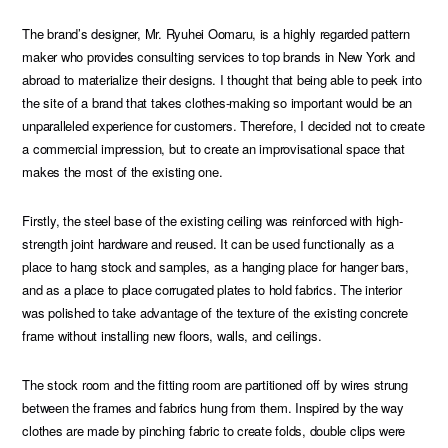
The brand’s designer, Mr. Ryuhei Oomaru, is a highly regarded pattern
maker who provides consulting services to top brands in New York and
abroad to materialize their designs. I thought that being able to peek into
the site of a brand that takes clothes-making so important would be an
unparalleled experience for customers. Therefore, I decided not to create
a commercial impression, but to create an improvisational space that
makes the most of the existing one.
Firstly, the steel base of the existing ceiling was reinforced with high-
strength joint hardware and reused. It can be used functionally as a
place to hang stock and samples, as a hanging place for hanger bars,
and as a place to place corrugated plates to hold fabrics. The interior
was polished to take advantage of the texture of the existing concrete
frame without installing new floors, walls, and ceilings.
The stock room and the fitting room are partitioned off by wires strung
between the frames and fabrics hung from them. Inspired by the way
clothes are made by pinching fabric to create folds, double clips were