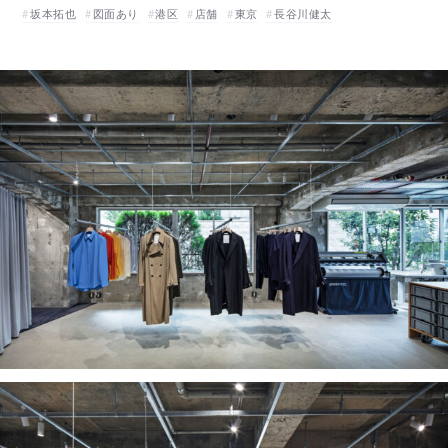
坂本拓也
図面あり
港区
店舗
東京
長谷川健太