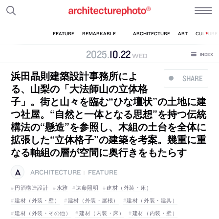
2025
.
10
.
22
WED
浜田晶則建築設計事務所によ
SHARE
る、山梨の「大法師山の立体格
子」。街と山々を臨む“ひな壇状”の土地に建
つ社屋。“自然と一体となる思想”を持つ伝統
構法の“懸造”を参照し、木組の土台を全体に
拡張した“立体格子”の建築を考案。幾重に重
なる軸組の層が空間に奥行きをもたらす
ARCHITECTURE
FEATURE
|
円酒構造設計
水雅
遠藤照明
建材（外装・床）
建材（外装・壁）
建材（外装・屋根）
建材（外装・建具）
建材（外装・その他）
建材（内装・床）
建材（内装・壁）