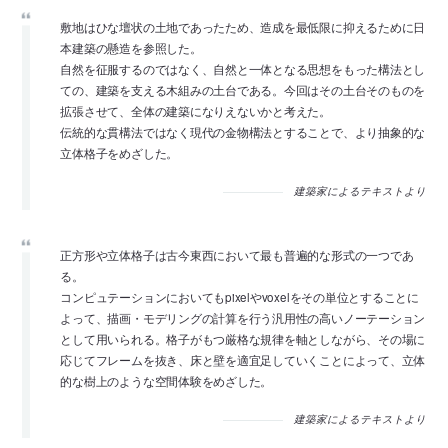
敷地はひな壇状の土地であったため、造成を最低限に抑えるために日
本建築の懸造を参照した。
自然を征服するのではなく、自然と一体となる思想をもった構法とし
ての、建築を支える木組みの土台である。今回はその土台そのものを
拡張させて、全体の建築になりえないかと考えた。
伝統的な貫構法ではなく現代の金物構法とすることで、より抽象的な
立体格子をめざした。
建築家によるテキストより
正方形や立体格子は古今東西において最も普遍的な形式の一つであ
る。
コンピュテーションにおいてもpixelやvoxelをその単位とすることに
よって、描画・モデリングの計算を行う汎用性の高いノーテーション
として用いられる。格子がもつ厳格な規律を軸としながら、その場に
応じてフレームを抜き、床と壁を適宜足していくことによって、立体
的な樹上のような空間体験をめざした。
建築家によるテキストより