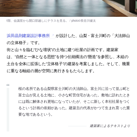
浜田晶則建築設計事務所
が設計した、山梨・富士川町の「大法師山
の立体格子」です。
街と山々を臨む“ひな壇状”の土地に建つ社屋の計画です。建築家
は、“自然と一体となる思想”を持つ伝統構法の“懸造”を参照し、木組の
土台を全体に拡張した“立体格子”の建築を考案しました。そして、幾重
に重なる軸組の層が空間に奥行きをもたらします。
桜の名所である山梨県富士川町の大法師山。富士川に沿って並ぶ町と
富士山が見える土地に、小さな町営住宅があった。敷地に訪れたとき
には既に解体され更地になっていたが、そこに新しく本社社屋をつく
るという計画の依頼があった。建築主の代表がかつて生まれ育った重
要な地であるという。
建築家によるテキストより