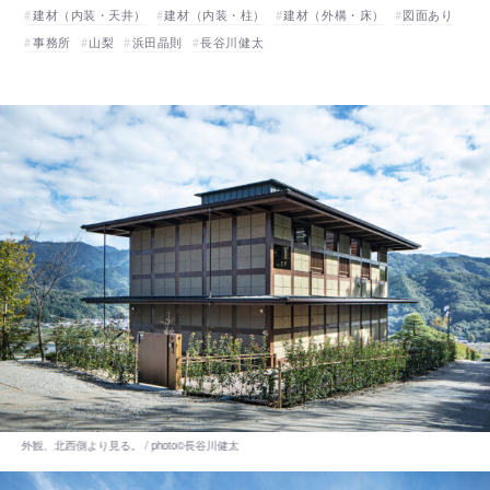
建材（内装・天井）
建材（内装・柱）
建材（外構・床）
図面あり
事務所
山梨
浜田晶則
長谷川健太