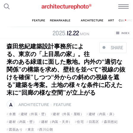
2025
.
12
.
22
MON
森田悠紀建築設計事務所によ
SHARE
る、東京の「上目黒の家」。往
来のある緑道に面した敷地。内外の“適切な
関係”の構築を求め、壁柱を並べて“視線の抜
けを確保”しつつ“外からの斜めの視線を遮
る”建築を考案。土地の様々な条件に応えた
末に“回廊の様な空間”が立上がる
ARCHITECTURE
FEATURE
|
水雅
建材（外装・壁）
建材（外装・屋根）
建材（内装・床）
建材（内装・壁）
建材（内装・天井）
住宅
目黒区
森田悠紀
図面あり
東京
西川公朗