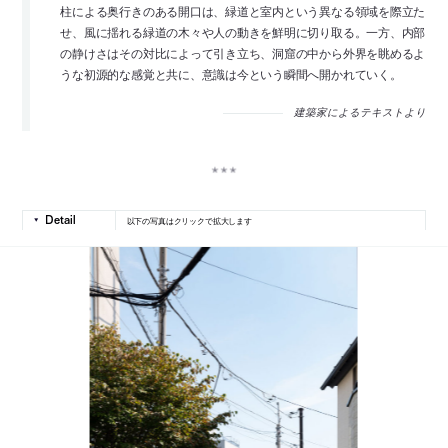
柱による奥行きのある開口は、緑道と室内という異なる領域を際立た
せ、風に揺れる緑道の木々や人の動きを鮮明に切り取る。一方、内部
の静けさはその対比によって引き立ち、洞窟の中から外界を眺めるよ
うな初源的な感覚と共に、意識は今という瞬間へ開かれていく。
建築家によるテキストより
以下の写真はクリックで拡大します