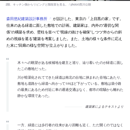
森田悠紀建築設計事務所
が設計した、東京の「上目黒の家」です。
往来のある緑道に面した敷地での計画。建築家は、内外の“適切な関
係”の構築を求め、壁柱を並べて“視線の抜けを確保”しつつ“外からの斜
めの視線を遮る”建築を考案しました。また、土地の様々な条件に応え
た末に“回廊の様な空間”が立上がりました。
木々への眺望がある候補地を建主と巡り、辿り着いたのが緑道に面し
たこの敷地だった。
川が暗渠化されてできた緑道は南北の台地に挟まれた谷地にあたり、
敷地も道路から緑道へ向かって1mほど下がっている。敷地は袋小路
の最奥にあるため付近に車の通過交通はなく、都市の喧騒から離れた
静かな環境であった。
建築家によるテキストより
一方、緑道には歩行者の往来があり距離も近く、ただ開くのではなく