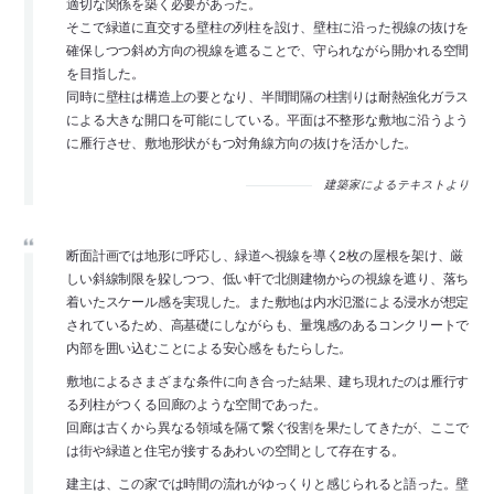
適切な関係を築く必要があった。
そこで緑道に直交する壁柱の列柱を設け、壁柱に沿った視線の抜けを
確保しつつ斜め方向の視線を遮ることで、守られながら開かれる空間
を目指した。
同時に壁柱は構造上の要となり、半間間隔の柱割りは耐熱強化ガラス
による大きな開口を可能にしている。平面は不整形な敷地に沿うよう
に雁行させ、敷地形状がもつ対角線方向の抜けを活かした。
建築家によるテキストより
断面計画では地形に呼応し、緑道へ視線を導く2枚の屋根を架け、厳
しい斜線制限を躱しつつ、低い軒で北側建物からの視線を遮り、落ち
着いたスケール感を実現した。また敷地は内水氾濫による浸水が想定
されているため、高基礎にしながらも、量塊感のあるコンクリートで
内部を囲い込むことによる安心感をもたらした。
敷地によるさまざまな条件に向き合った結果、建ち現れたのは雁行す
る列柱がつくる回廊のような空間であった。
回廊は古くから異なる領域を隔て繋ぐ役割を果たしてきたが、ここで
は街や緑道と住宅が接するあわいの空間として存在する。
建主は、この家では時間の流れがゆっくりと感じられると語った。壁