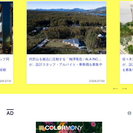
ッフ同
代官山を拠点に活動する「梅澤竜也 / ALA INC.」
佐々木慧
が、設計スタッフ・アルバイト・事務職を募集中
が、設
（経験
を募集
26.07.31
2026.07.30