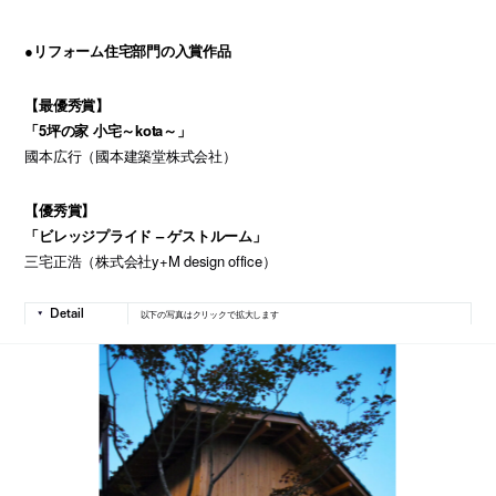
●リフォーム住宅部門の入賞作品
【最優秀賞】
「5坪の家 小宅～kota～」
國本広行（國本建築堂株式会社）
【優秀賞】
「ビレッジプライド – ゲストルーム」
三宅正浩（株式会社y+M design office）
以下の写真はクリックで拡大します