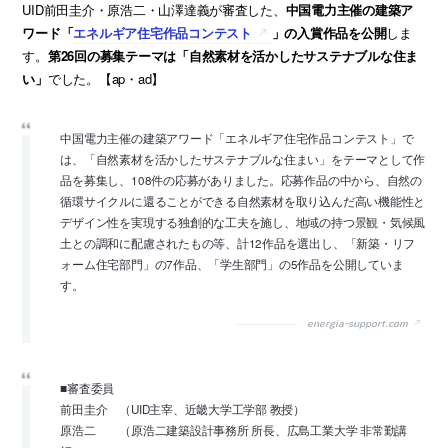
UID前田圭介・原浩二・山澤達義が審査した、
中国電力主催の建築ア
ワード「
エネルギア住宅作品コンテスト
」の入賞作品を公開
しま
す。
第26回の募集テーマは「自然素材を活かしたサステナブルな住ま
い」
でした。【ap・ad】
中国電力主催の建築アワード「エネルギア住宅作品コンテスト」で
は、「自然素材を活かしたサステナブルな住まい」をテーマとして作
品を募集し、108件の応募がありました。応募作品の中から、自然の
循環サイクルに還ることができる自然素材を取り込んだ高い機能性と
デザイン性を実現する独創的な工夫を施し、地域の持つ景観・気候風
土との調和に配慮されたもの等、計12作品を選出し、「新築・リフ
ォーム住宅部門」の7作品、「学生部門」の5作品を公開していま
す。
energia-support.com
■審査委員
前田圭介 （UID主宰、近畿大学工学部 教授）
原浩二 （原浩二建築設計事務所 所長、広島工業大学 非常勤講