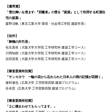
【優秀賞】
「雪仕舞いを澄ます-『邪魔者』の雪を『資源』として利用する町屋住
宅の提案-」
森野涼帆（東京工業大学 環境・社会理工学院 建築学系）
【佳作】
「舞鶴の共竹居」
化生真依（大阪大学大学院 工学研究科 建築工学コース）
川岡知樹（大阪大学大学院 工学研究科 建築工学コース）
吉田英亜（大阪大学大学院 工学研究科 建築工学コース）
【審査委員特別賞】
「サンカヨウ 一輪の花から忘れられた日本人の雨の記憶が花開く」
塚村遼也（広島大学 工学部第四類 建築プログラム）
谷卓思（広島大学 工学部第四類 建築プログラム）
【審査委員特別賞】
「土に棲まわせてもらってます。」
永井颯真（大同大学 工学部 インテリアデザイン専攻）