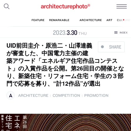
2023
.
3
.
30
THU
UID前田圭介・原浩二・山澤達義
SHARE
が審査した、中国電力主催の建
築アワード「エネルギア住宅作品コンテス
ト」の入賞作品を公開。第26回目の開催とな
り、新築住宅・リフォーム住宅・学生の３部
門で応募を募り、“計12作品”が選出
ARCHITECTURE
COMPETITION
PROMOTION
|
|