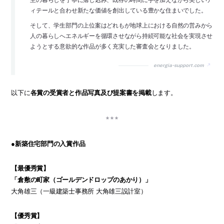
ィテールと合わせ新たな価値を創出している豊かな住まいでした。
そして、学生部門の上位案はどれもが地球上における自然の営みから
人の暮らしへエネルギーを循環させながら持続可能な社会を実現させ
ようとする意欲的な作品が多く充実した審査会となりました。
energia-support.com
以下に
各賞の受賞者と作品写真及び提案書を掲載
します。
●新築住宅部門の入賞作品
【最優秀賞】
「倉敷の町家（ゴールデンドロップのあかり）」
大角雄三（一級建築士事務所 大角雄三設計室）
【優秀賞】