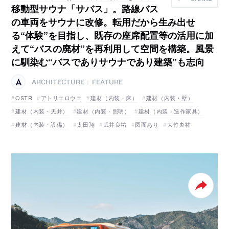
移動型サウナ「サバス」。路線バス
の車両をサウナに改修。転用だから生み出せ
る“体験”を目指し、既存の座席配置等の活用に加
えて“バスの廃材”を再利用して空間を構築。風景
に馴染む“バスでありサウナであり建築”も志向
ARCHITECTURE
FEATURE
|
OSTR
アトリエロウエ
建材（内装・床）
建材（内装・壁）
建材（内装・天井）
建材（内装・照明）
建材（内装・造作家具）
建材（内装・設備）
太田翔
武井良祐
図面あり
大竹央祐