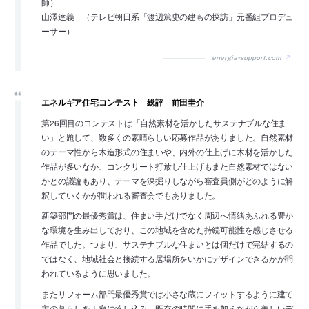
師）
山澤達義 （テレビ朝日系「渡辺篤史の建もの探訪」元番組プロデュ
ーサー）
energia-support.com
エネルギア住宅コンテスト 総評 前田圭介
第26回目のコンテストは「自然素材を活かしたサステナブルな住ま
い」と題して、数多くの素晴らしい応募作品がありました。自然素材
のテーマ性から木造形式の住まいや、内外の仕上げに木材を活かした
作品が多いなか、コンクリート打放し仕上げもまた自然素材ではない
かとの議論もあり、テーマを深掘りしながら審査員側がどのように解
釈していくかが問われる審査会でもありました。
新築部門の最優秀賞は、住まい手だけでなく周辺へ情緒あふれる豊か
な環境を生み出しており、この地域を含めた持続可能性を感じさせる
作品でした。つまり、サステナブルな住まいとは個だけで完結するの
ではなく、地域社会と接続する居場所をいかにデザインできるかが問
われているように思いました。
またリフォーム部門最優秀賞では小さな蔵にフィットするように建て
主の暮らしを丁寧に落し込み、既存の時間に手を加えながら美しいデ