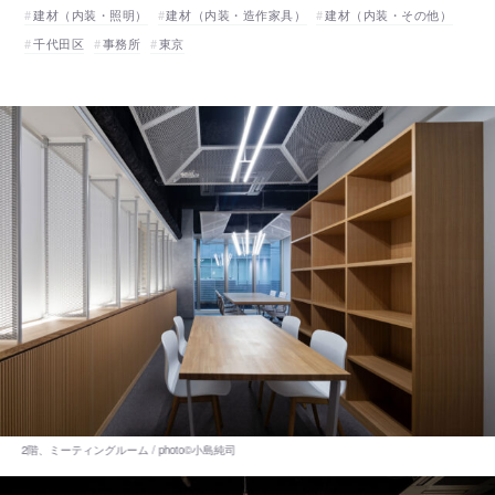
建材（内装・照明）
建材（内装・造作家具）
建材（内装・その他）
千代田区
事務所
東京