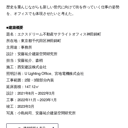
歴史を重んじながらも新しい世代に向けて街を作っていく仕事の姿勢
を、オフィスでも体現させたいと考えた。
■建築概要
題名：エクスドリーム不動産サテライトオフィス神田錦町
所在地：東京都千代田区神田錦町
主用途：事務所
設計：安藤祐介建築空間研究所
担当：安藤祐介、森梢
施工：西安建設株式会社
照明計画：U Lighting Office、宮地電機株式会社
工事範囲：2階・3階部分内装
延床面積：147.12㎡
設計：2021年8月～2022年3月
工事：2022年11月～2023年1月
竣工：2023年3月
写真：小島純司、安藤祐介建築空間研究所
建材情報を表示