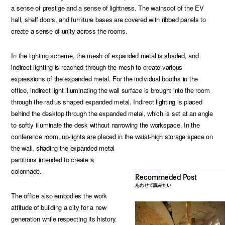
a sense of prestige and a sense of lightness. The wainscot of the EV
hall, shelf doors, and furniture bases are covered with ribbed panels to
create a sense of unity across the rooms.
In the lighting scheme, the mesh of expanded metal is shaded, and
indirect lighting is reached through the mesh to create various
expressions of the expanded metal. For the individual booths in the
office, indirect light illuminating the wall surface is brought into the room
through the radius shaped expanded metal. Indirect lighting is placed
behind the desktop through the expanded metal, which is set at an angle
to softly illuminate the desk without narrowing the workspace. In the
conference room, up-lights are placed in the waist-high storage space on
the wall, shading the expanded metal
partitions intended to create a
colonnade.
あわせて読みたい
The office also embodies the work
attitude of building a city for a new
generation while respecting its history.