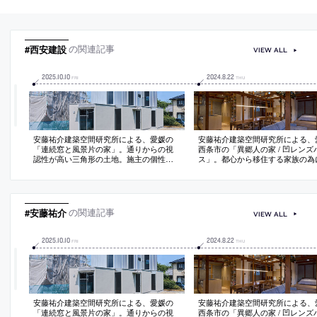
#西安建設
の関連記事
VIEW ALL
2025
.
10
.
10
2024
.
8
.
22
FRI
THU
安藤祐介建築空間研究所による、愛媛の
安藤祐介建築空間研究所による、
「連続窓と風景片の家」。通りからの視
西条市の「異郷人の家 / 凹レンズ
認性が高い三角形の土地。施主の個性の
ス」。都心から移住する家族の為
表現と変形敷地への応答を考慮し、規則
民家を改修。改修の選択を施主が
的に窓を配列した“積み木のような段々形
ィブに捉えられるよう、住まいを
状”の建築を考案。周囲の“異彩なオブジェ
乗せた宇宙船”に見立てる“ナラテ
クト群”とも“不思議な調和”を成す
計手法”を考案。構成や素材もス
に基づき決定する
#安藤祐介
の関連記事
VIEW ALL
2025
.
10
.
10
2024
.
8
.
22
FRI
THU
安藤祐介建築空間研究所による、愛媛の
安藤祐介建築空間研究所による、
「連続窓と風景片の家」。通りからの視
西条市の「異郷人の家 / 凹レンズ