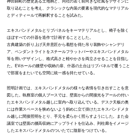
神田錦町の歴史ある土地柄と、同社の若く前向きな社風をデザインに
取り込むことを考え、クラシックな内装の要素を現代的なマテリアル
とディティールで再解釈することを試みた。
エキスパンドメタルとリブパネルをキーマテリアルとし、椅子を除く
ほぼすべての什器を造作で計画することとした。
古典建築の折り上げ天井意匠から着想を得た吊り装飾やシャンデリ
ア、ペンダントライトをスチールフラットバーやエキスパンドメタル
等を用いデザインし、格式高さと軽やかさを両立させることを目指し
た。EVホールの腰壁や収納の扉、什器の土台はリブパネルで覆うこと
で部屋をまたいでも空間に統一感を持たせている。
照明計画では、エキスパンドメタルの様々な表情を引き出すことを意
図した。執務室の個人ブースでは、壁面からの間接光をアールの付い
たエキスパンドメタル越しに室内へ取り込んでいる。デスク天板の奥
には作業スペースを狭めないよう斜めに立て掛けたエキスパンドメタ
ル越しに間接照明をとり、手元を柔らかく照らすようにした。また会
議室では壁面の腰高収納にアップライトを仕込み、列柱廊をイメージ
したエキスパンドメタルのついたてに陰影をつけている。