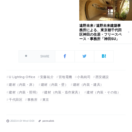
遠野未来 / 遠野未来建築事
務所による、東京都千代田
区神田の住居・フリースペ
ース・事務所「神田SU」
SHARE
U Lighting Office
安藤祐介
宮地電機
小島純司
西安建設
建材（内装・床）
建材（内装・壁）
建材（内装・建具）
建材（内装・照明）
建材（内装・造作家具）
建材（内装・その他）
千代田区
事務所
東京
2023.11.01 Wed 13:01
permalink