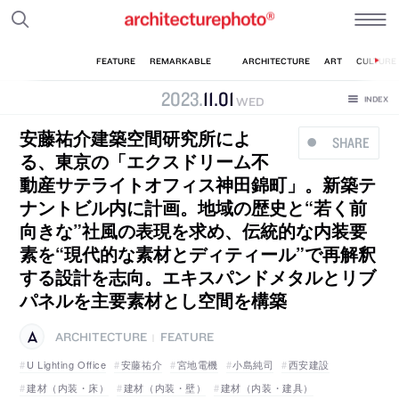
2023
.
11
.
01
WED
安藤祐介建築空間研究所によ
SHARE
る、東京の「エクスドリーム不
動産サテライトオフィス神田錦町」。新築テ
ナントビル内に計画。地域の歴史と“若く前
向きな”社風の表現を求め、伝統的な内装要
素を“現代的な素材とディティール”で再解釈
する設計を志向。エキスパンドメタルとリブ
パネルを主要素材とし空間を構築
ARCHITECTURE
FEATURE
|
U Lighting Office
安藤祐介
宮地電機
小島純司
西安建設
建材（内装・床）
建材（内装・壁）
建材（内装・建具）