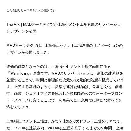
こちらはリリーステキストの翻訳です
The Ark｜MADアーキテクツが上海セメント工場倉庫のリノベーショ
ンデザインを公開
MADアーキテクツは、上海張江セメント工場倉庫のリノベーションの
デザインを公開しました。
改修の対象となったのは、上海張江セメント工場の南側にある
「Wanmicang」倉庫です。MADのリノベーションは、新旧の建造物を
並置することで、時間と物理的な次元の3次元的な階層を構想していま
す。上昇する箱舟のような、変貌を遂げた建物は、公園を文化、創造
性、商業、シェアオフィスを統合した多機能の公共ウォーターフロン
ト・スペースに変えることで、朽ち果てた工業用地に新たな命を吹き
込むでしょう。
上海張江セメント工場は、かつて上海の3大セメント工場のひとつでし
た。1971年に建設され、2013年に生産を終了するまでの50年間、上海