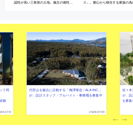
認性が高い三角形の土地。施主の個性の
ス」。都心から移住する家族の為
表現と変形敷地への応答を考慮し、規則
民家を改修。改修の選択を施主が
的に窓を配列した“積み木のような段々形
ィブに捉えられるよう、住まいを
状”の建築を考案。周囲の“異彩なオブジェ
乗せた宇宙船”に見立てる“ナラテ
クト群”とも“不思議な調和”を成す
計手法”を考案。構成や素材もス
に基づき決定する
ッフ同
代官山を拠点に活動する「梅澤竜也 / ALA INC.」
佐々木慧
が、設計スタッフ・アルバイト・事務職を募集中
が、設
（経験
を募集
26.07.31
2026.07.30