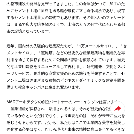
の都市建設の発展を見守ってきました。この倉庫はかつて、加工のた
めにセメント工場に原料を送る船が最初に立ち寄る場所であり、現存
するセメント工場最大の建物でもあります。その川沿いのファサード
は、まるで広大な絵巻物のようで、上海の人々の何世代にもわたる都
市の記憶となっています。
近年、国内外の先駆的な建築家たちが、「1万メートルサイロ」、「セ
メントサイロ」、「窯尾塔」などの歴史的な産業建築物を継続的な再
利用を通じて保存するために公園群の設計を依頼されています。歴史
的な工業用建物をリニューアルして再利用し、研究開発、文化とスポ
ーツサービス、創造的な商業支援のための施設を開発することで、セ
メント工場はさまざまな種類のビジネスとダイナミックな建築空間を
備えた複合キャンパスに生まれ変わります。
MADアーキテクツの創立パートナーのマー・ヤンソンは言います。
「産業遺産が保存され、活用されるのは、それが歴史的な記憶を携え
ているからというだけでなく、より重要なのは、それが未来に歴史を
感じさせるからです。だから、私たちはここで工業的な美学を賛美し
強化する必要はなく、むしろ現代と未来の精神に焦点を当てるべきな