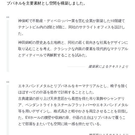
ブパネルを主要素材とし空間を構築しました。
神保町で不動産・ディベロッパー業を営む企業が新築した10階建て
テナントビル内の2階と3階に、同社のサテライトオフィスを設計し
た。
神田錦町の歴史ある土地柄と、同社の若く前向きな社風をデザインに
取り込むことを考え、クラシックな内装の要素を現代的なマテリアル
とディティールで再解釈することを試みた。
建築家によるテキストより
エキスパンドメタルとリブパネルをキーマテリアルとし、椅子を除く
ほぼすべての什器を造作で計画することとした。
古典建築の折り上げ天井意匠から着想を得た吊り装飾やシャンデリ
ア、ペンダントライトをスチールフラットバーやエキスパンドメタル
等を用いデザインし、格式高さと軽やかさを両立させることを目指し
た。EVホールの腰壁や収納の扉、什器の土台はリブパネルで覆うこ
とで部屋をまたいでも空間に統一感を持たせている。