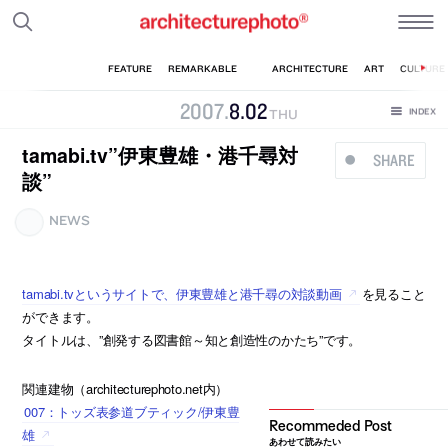
2007
.
8
.
02
THU
tamabi.tv”伊東豊雄・港千尋対
SHARE
談”
NEWS
tamabi.tvというサイトで、伊東豊雄と港千尋の対談動画
を見ること
ができます。
タイトルは、”創発する図書館～知と創造性のかたち”です。
関連建物（architecturephoto.net内）
007：トッズ表参道ブティック/伊東豊
雄
あわせて読みたい