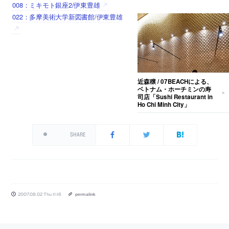
008：ミキモト銀座2/伊東豊雄
022：多摩美術大学新図書館/伊東豊雄
近森穣 / 07BEACHによる、
ベトナム・ホーチミンの寿
司店「Sushi Restaurant in
Ho Chi Minh City」
SHARE
2007.08.02 Thu 11:16
permalink