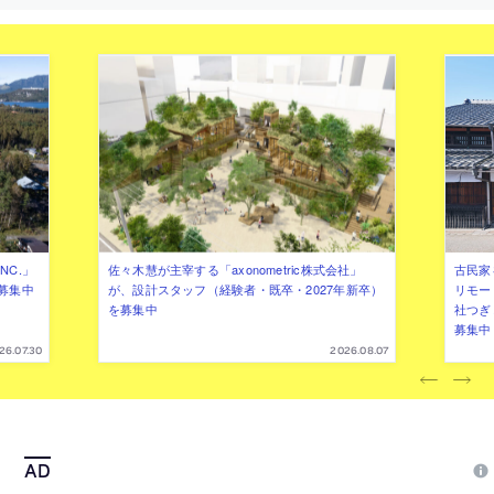
NC.」
佐々木慧が主宰する「axonometric株式会社」
古民家
募集中
が、設計スタッフ（経験者・既卒・2027年新卒）
リモー
を募集中
社つぎ
募集中
26.07.30
2026.08.07